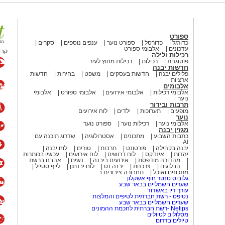
ספורט
כדורגל
כדורסל
ספורט נוער
ענפים נוספים
סקרים
עדכונים
אלבומי ספורט
קבו
רכילות ולילה
פוטוגנית
רכילות
רכילות מחוץ לעיר
חדשות יבנה
פלילים יבנה
חדשות בעסקים
משפט
בחירות
חדשות
ארציות
אלבומים
אלבומי רכילות
אלבומי אירועים
אלבומי ספורט
אלבומי
נוער
תרבות ובידור
מופעים
תערוכות
ילדים
לוח אירועים
נוער
אלבומי נוער
רכילות נוער
ספורט נוער
מגזין יבנה
כתבות השבוע
מתכונים
אסטרולוגיה
שדרוג תוכנה עם
AI
יבנה בקהילה
פורטונט
תרבות
טורים
לוח יבנה
יהדות
אינדקס
לוח דרושים
לוח אירועים
עכשיו בכותרות
מהדורה מודפסת
אירועים ביבנה
נשים
אהבנו ברשת
הבלוגים
צרכנות
יבנה נט
לוח יבנתון
לייף סטייל
מתכונים ואוכל
תחבורה ציבורית ב
גלובוס סנטר חוף אשקלון
שערים חשמליים בבאר שבע
עורך דין באשדוד
נטיפס - רשת חברתית לטיפים והמלצות
שערים חשמליים בבאר שבע
Netips -רשת חברתית לחכמת ההמונים
מסלולים לטיולים
טיולים בדרום