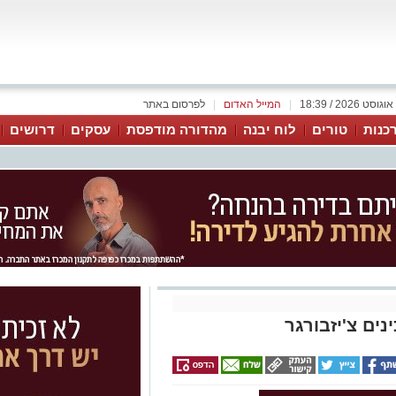
|
המייל האדום
|
לפרסום באתר
כנות
טורים
לוח יבנה
מהדורה מודפסת
עסקים
דרושים
ים צ'יזבורגר