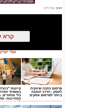
תגים:
בעלי חיים
קרא ע
אולי יעניי
פרסום כתבה שיווקית
קייטנת "נינג'ה 
לעסק - הדרך הטובה
באשדוד חוזרת
ביותר לפרסום עסקים
בלי מחזורים, ב
יש לכם מידע חשוב שטרם נחשף? צילו
התחייבות- את
לכמה ואיזה ימ
בכתבה? נשמח שתשתפו אותנו
להירשם!