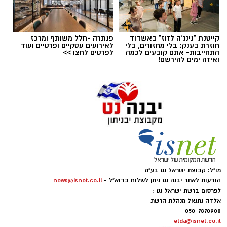
קייטנת "נינג'ה לזוז" באשדוד
פנתרה -חלל משותף ומרכז
חוזרת בענק: בלי מחזורים, בלי
לאירועים עסקיים ופרטיים ועוד
התחייבות- אתם קובעים לכמה
לפרטים לחצו >>
ואיזה ימים להירשם!
מו"ל: קבוצת ישראל נט בע"מ
הודעות לאתר יבנה נט ניתן לשלוח בדוא"ל -
news@isnet.co.il
לפרסום ברשת ישראל נט :
אלדה נתנאל מנהלת הרשת
050-7870908
elda@isnet.co.il