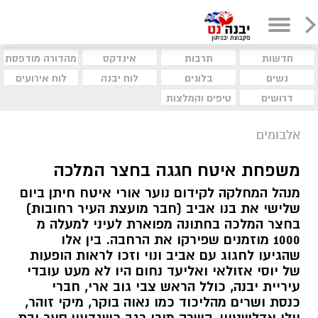
חדשות
תרבות
אינדקס
מהדורה מודפסת
נשים
בלוגים
לוח יבנה
לוח אירועים
דרושים
טיפים והמלצות
אלבומים
משפחת איטח חגגה בחצר המלכה
מנהל המחלקה לקידום נוער אורי איטח חיתן ביום
שלישי את בנו אביב (חבר מועצת העיר רחובות)
בחצר המלכה בחתונה מפוארת לעיני למעלה מ
1000 מוזמנים שפירקו את הרחבה. בין אלו
שהגיעו לחגוג עם אביב ונוי וזכו לראות הופעות
של יוסי אזולאי ואליעד נחום היו לא מעט עובדי
עיריית יבנה, כולל הראש צבי גוב ארי, חברי
כנסת ושרים מהליכוד כמו נאוה בוקר, מיקי זוהר,