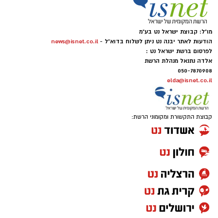
מו"ל: קבוצת ישראל נט בע"מ
הודעות לאתר יבנה נט ניתן לשלוח בדוא"ל -
news@isnet.co.il
לפרסום ברשת ישראל נט :
אלדה נתנאל מנהלת הרשת
050-7870908
elda@isnet.co.il
קבוצת התקשורת ומקומוני הרשת: