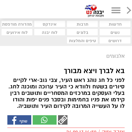
חדשות
תרבות
אינדקס
מהדורה מודפסת
נשים
בלוגים
לוח יבנה
לוח אירועים
דרושים
טיפים והמלצות
אלבומים
בא לברך ויצא מבורך
לפני כל חג נוהג ראש העיר, צבי גוב-ארי לקיים
סיורים בשטח ולוודא כי העיר ערוכה ומוכנה לחג.
בעלי העסקים במרכזים המסחריים ותושבים רבין
קידמו את פניו בחמימות ובסבר פנים יפות והודו
לו על העשייה המרובה לקידום העיר ותושביה.
אוהד צויק / 14:59 26.09.17