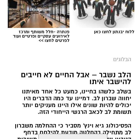
ללוח יבנתון לחצו כאן
פנתרה -חלל משותף ומרכז
לאירועים עסקיים ופרטיים ועוד
לפרטים לחצו >>
הבלוגים
הלב נשבר – אבל החיים לא חייבים
יש לכם מידע חשוב שטרם נחשף? צילומים מאירוע
להישבר איתו
חדשותי? מצאתם טעות בכתבה? נשמח שתשתפו
בשלב כלשהו בחיינו, כמעט כל אחד מאיתנו
אותנו
יחווה שברון לב. דמיינו עד כמה הדברים היו
יכולים להיות שונים אילו היינו מעניקים יותר
תשומת לב לכאב הרגשי הייחודי הזה.
הפסיכולוג גיא וינץ' מסביר כי ההחלמה משברון
לב מתחילה בהחלטה מודעת להילחם בדחף