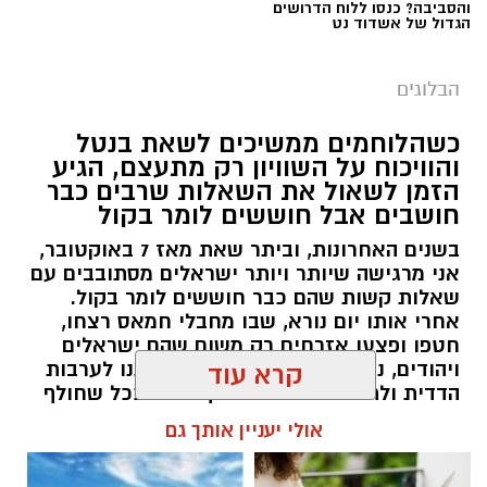
והסביבה? כנסו ללוח הדרושים
הגדול של אשדוד נט
הבלוגים
כשהלוחמים ממשיכים לשאת בנטל
והוויכוח על השוויון רק מתעצם, הגיע
הזמן לשאול את השאלות שרבים כבר
חושבים אבל חוששים לומר בקול
יש לכם מידע חשוב שטרם נחשף? צילומים מאירוע
בשנים האחרונות, וביתר שאת מאז 7 באוקטובר,
חדשותי? מצאתם טעות בכתבה? נשמח שתשתפו
אני מרגישה שיותר ויותר ישראלים מסתובבים עם
אותנו
שאלות קשות שהם כבר חוששים לומר בקול.
אחרי אותו יום נורא, שבו מחבלי חמאס רצחו,
חטפו ופצעו אזרחים רק משום שהם ישראלים
ויהודים, נדמה היה שהאסון יחזיר אותנו לערבות
קרא עוד
הדדית ולתחושת גורל משותף. אבל ככל שחולף
הזמן, הוויכוחים סביב השוויון בנטל, הפטור מגיוס,
אולי יעניין אותך גם
תקציבי הישיבות, נטל המס, קמפיינים ייעודיים
למגזרים מסוימים והמחאות נגד גיוס בני ישיבות