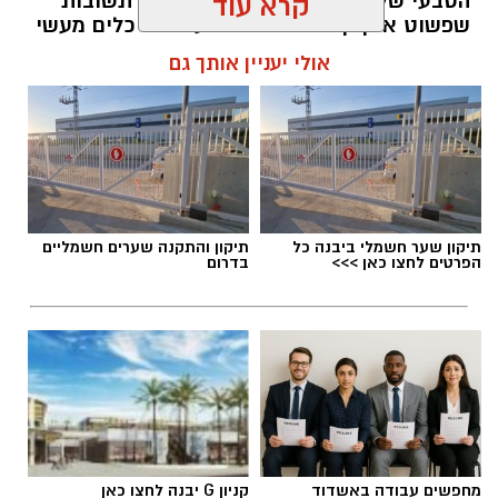
הטבעי שלנו לייפות את העבר ולחפש תשובות
קרא עוד
שפשוט אינן קיימות. הוא מציע ארגז כלים מעשי
שיעזור לנו, בהדרגה, להשתחרר מהכאב ולהמשיך
אולי יעניין אותך גם
הלאה.
הלב שלנו אולי נשבר לפעמים, אבל אנחנו לא
חייבים להישבר יחד איתו.
מערכת האתר / 09:04 23.07.26
תיקון שער חשמלי ביבנה כל
תיקון והתקנה שערים חשמליים
הפרטים לחצו כאן >>>
בדרום
תגים:
טד
מחפשים עבודה באשדוד
קניון G יבנה לחצו כאן