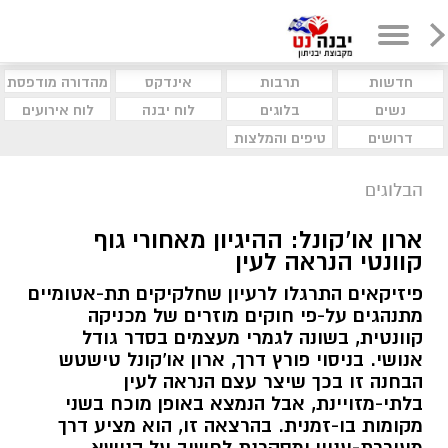
חדשות
תרבות
אינדקס
מהדורה מודפסת
נשים
בלוגים
לוח יבנה
לוח אירועים
דרושים
טיפים והמלצות
הבלוגים
ארון או'קונל: ההיגיון מאחורי גוף
קוונטי הנראה לעין
פיזיקאים התרגלו לרעיון שחלקיקים תת-אטומיים
מתנהגים על-פי חוקים מוזרים של מכניקה
קוונטית, בשונה לגמרי מעצמים בסדר גודל
אנושי. בניסוי פורץ דרך, ארון או'קונל טישטש
הבחנה זו בכך שיצר עצם הנראה לעין
בלתי-מזויינת, אבל הנמצא באופן מוכח בשני
מקומות בו-זמנית. בהרצאה זו, הוא מציע דרך