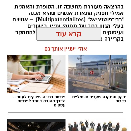
בהרצאה מעוררת מחשבה זו, הסופרת והאמנית
אמילי וופניק מתארת אנשים שהיא מכנה
"רבי־פוטנציאל" (Multipotentialites) – אנשים
בעלי מגוון רחב של תחומי עניין, כישורים
ועיסוקים שונים לאורך חייהם, במקום להתמקד
קרא עוד
בקריירה אחת בלבד.
אולי יעניין אותך גם
האם גם אתם כאלה?
אלדה נתנאל / 09:20 07.08.26
תיקון והתקנה שערים חשמליים
פרסום כתבה שיווקית לעסק -
בדרום
הדרך הטובה ביותר לפרסום
עסקים
תגים:
ייעוד