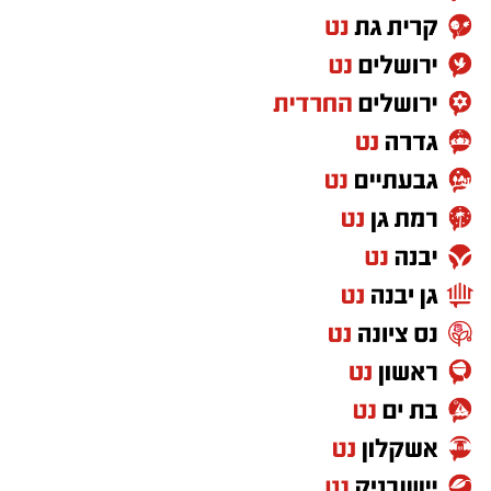
הציבורי הופך מקוטב יותר ויותר.
במקביל, כמעט מדי יום מתפרסמת הודעה נוספת
על לוחם שנהרג או נפצע, על משפחה שנכנסת
למעגל השכול ועל צעירים שעוזבים את הבית כדי
להגן על כולנו.
ואז אני שואלת את עצמי שאלה פשוטה.
האם כולנו באמת נושאים באותה אחריות
למדינה?
אני לא כותבת מתוך שנאה. אני גם לא מאמינה
שאפשר לשפוט ציבור שלם על פי מעשיהם או
אמירותיהם של חלק ממנהיגיו. יש חרדים
שמתגייסים, עובדים ומתנדבים, ויש גם מי
שמתנגדים לכך. אבל דווקא משום שמדובר בסוגיה
כל כך רגישה, אסור להפסיק לדבר עליה.