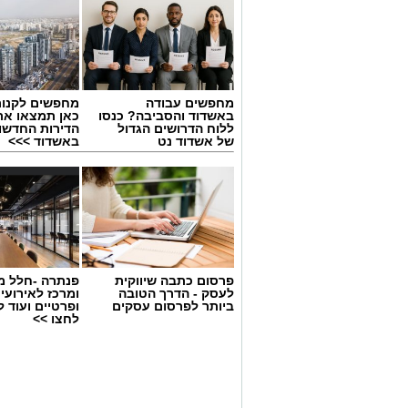
מחפשים עבודה
מחפשים לקנות
באשדוד והסביבה? כנסו
כאן תמצאו את
ללוח הדרושים הגדול
הדירות החדשו
של אשדוד נט
באשדוד >>>
יש לכם מידע חשוב שטרם נחשף? צילו
פרסום כתבה שיווקית
פנתרה -חלל מ
בכתבה? נשמח שתשתפו אותנו
לעסק - הדרך הטובה
ומרכז לאירועי
ביותר לפרסום עסקים
ופרטיים ועוד 
לחצו >>