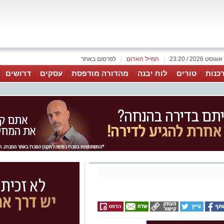
|
המייל האדום
|
לפרסום באתר
כנות
טורים
לוח יבנה
מהדורה מודפסת
עסקים
דרושים