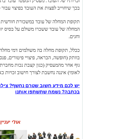
זכויותיו של העובד. מעסיק המפטר עובד ב
בכך שיחוייב לפצות את העובד בפיצוי עבור פ
תקופת המחלה של עובד במשכורת חודשית כו
המחלה של עובד ששכרו משולם על בסיס יום
וחגים.
ככלל, תקופת מחלה בה משולמים דמי מחלה 
בוותק (חופשה, הבראה, פיצויי פיטורים, פנ
גוף אחר מהמעסיק (כגון קצבת נכות מחברת ב
לאומי) איננה נחשבת לצורך חישוב זכויות כא
יש לכם מידע חשוב שטרם נחשף? צילו
בכתבה? נשמח שתשתפו אותנו
אולי יעניי