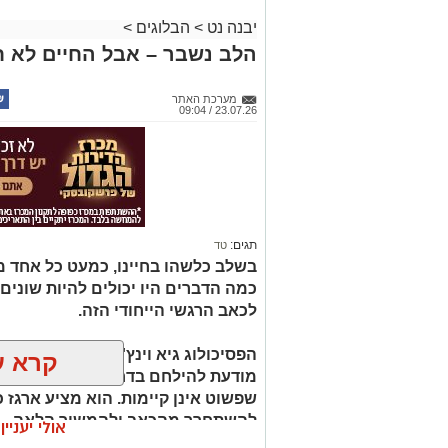
יבנה נט
>
הבלוגים
>
הלב נשבר – אבל החיים לא ח
מערכת האתר
23.07.26 / 09:04
תגים:
טד
בשלב כלשהו בחיינו, כמעט כל אחד מאי
כמה הדברים היו יכולים להיות שונים 
לכאב הרגשי הייחודי הזה.
הפסיכולוג גיא וינץ' מסביר כי ההח
קרא ע
מודעת להילחם בדחף הטבעי שלנו לי
שפשוט אינן קיימות. הוא מציע ארגז כ
להשתחרר מהכאב ולהמשיך הלאה.
אולי יעניי