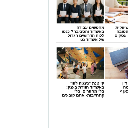
יווקית
מחפשים עבודה
הטובה
באשדוד והסביבה? כנסו
 עסקים
ללוח הדרושים הגדול
של אשדוד נט
ין
קייטנת "נינג'ה לזוז"
מה
באשדוד חוזרת בענק:
ן >
בלי מחזורים, בלי
התחייבות- אתם קובעים
לכמה ואיזה ימים
להירשם!