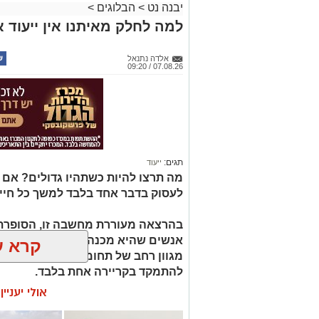
יבנה נט
>
הבלוגים
>
למה לחלק מאיתנו אין ייעוד א
אלדה נתנאל
07.08.26 / 09:20
תגים:
ייעוד
מה תרצו להיות כשתהיו גדולים? אם
לעסוק בדבר אחד בלבד למשך כל חיי
בהרצאה מעוררת מחשבה זו, הסופרת 
קרא ע
מגוון רחב של תחומי עניין, כישורים 
להתמקד בקריירה אחת בלבד.
אולי יעניי
האם גם אתם כאלה?