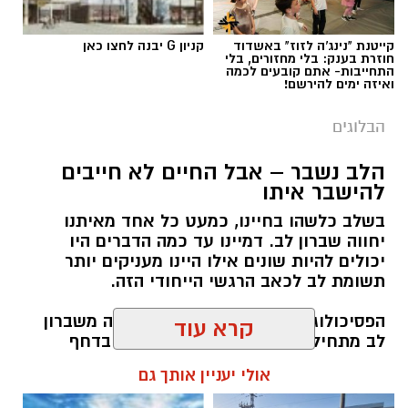
קייטנת "נינג'ה לזוז" באשדוד
קניון G יבנה לחצו כאן
חוזרת בענק: בלי מחזורים, בלי
התחייבות- אתם קובעים לכמה
ואיזה ימים להירשם!
הבלוגים
הלב נשבר – אבל החיים לא חייבים
יש לכם מידע חשוב שטרם נחשף? צילומים מאירוע
להישבר איתו
חדשותי? מצאתם טעות בכתבה? נשמח שתשתפו
בשלב כלשהו בחיינו, כמעט כל אחד מאיתנו
אותנו
יחווה שברון לב. דמיינו עד כמה הדברים היו
יכולים להיות שונים אילו היינו מעניקים יותר
תשומת לב לכאב הרגשי הייחודי הזה.
הפסיכולוג גיא וינץ' מסביר כי ההחלמה משברון
קרא עוד
לב מתחילה בהחלטה מודעת להילחם בדחף
הטבעי שלנו לייפות את העבר ולחפש תשובות
אולי יעניין אותך גם
שפשוט אינן קיימות. הוא מציע ארגז כלים מעשי
שיעזור לנו, בהדרגה, להשתחרר מהכאב ולהמשיך