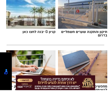
הלאה.
הלב שלנו אולי נשבר לפעמים, אבל אנחנו לא
חייבים להישבר יחד איתו.
מערכת האתר / 09:04 23.07.26
תיקון והתקנה שערים חשמליים
קניון G יבנה לחצו כאן
בדרום
תגים:
טד
מחפשים עורך דין באשדוד
פרסום כתבה שיווקית לעסק -
לרשימה המלאה כנסו כאן >
הדרך הטובה ביותר לפרסום
עסקים