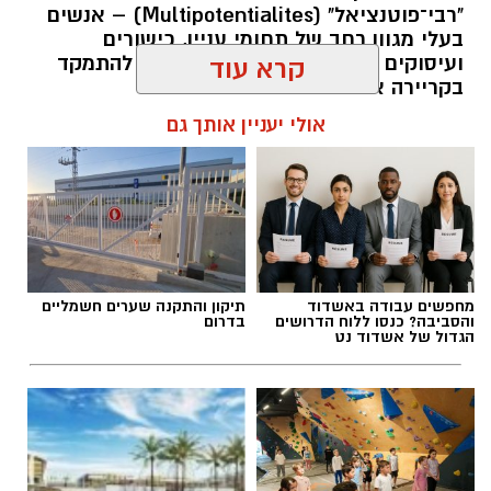
"רבי־פוטנציאל" (Multipotentialites) – אנשים
בעלי מגוון רחב של תחומי עניין, כישורים
ועיסוקים שונים לאורך חייהם, במקום להתמקד
קרא עוד
בקריירה אחת בלבד.
אולי יעניין אותך גם
האם גם אתם כאלה?
אלדה נתנאל / 09:20 07.08.26
מחפשים עבודה באשדוד
תיקון והתקנה שערים חשמליים
והסביבה? כנסו ללוח הדרושים
בדרום
הגדול של אשדוד נט
תגים:
ייעוד