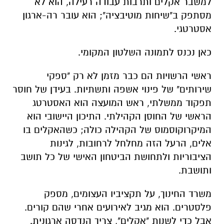
למשבר אקלים ותרבות עבודה רעילה, הוא לא
מסתפק ב"שיחות מוטיבציה"; הוא עובר רה-ארגון
אסטרטגי.
כאן נכנס לתמונה השלטון המקומי.
ראשי הרשויות הם כבר מזמן לא רק "ספקי
שירותים" של פינוי אשפה ותשתיות. בעידן של חוסר
תפקוד ממשלתי, ראש המועצה הוא האסטרטג
הראשי של החוסן הקהילתי. התיכון היישובי הוא
המיקרוקוסמוס של הקהילה כולה; כשהאקלים בו
אלים, הרעל הזה מחלחל לרחובות, לגינות
הציבוריות ולתחושת הביטחון האישי של כל תושב
ותושבת.
משרד החינוך, על תקציביו העצומים, מספק
פלסטרים. הוא מגיב לאירועים אחרי שהם קורים.
אבל כדי לשנות "אקלים", צריך הנדסה ארגונית.