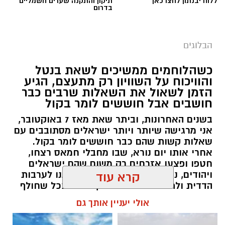
ללוח יבנתון לחצו כאן
תיקון והתקנה שערים חשמליים
בדרום
הבלוגים
כשהלוחמים ממשיכים לשאת בנטל
והוויכוח על השוויון רק מתעצם, הגיע
הזמן לשאול את השאלות שרבים כבר
חושבים אבל חוששים לומר בקול
יש לכם מידע חשוב שטרם נחשף? צילומים מאירוע
בשנים האחרונות, וביתר שאת מאז 7 באוקטובר,
חדשותי? מצאתם טעות בכתבה? נשמח שתשתפו
אני מרגישה שיותר ויותר ישראלים מסתובבים עם
אותנו
שאלות קשות שהם כבר חוששים לומר בקול.
אחרי אותו יום נורא, שבו מחבלי חמאס רצחו,
חטפו ופצעו אזרחים רק משום שהם ישראלים
ויהודים, נדמה היה שהאסון יחזיר אותנו לערבות
קרא עוד
הדדית ולתחושת גורל משותף. אבל ככל שחולף
הזמן, הוויכוחים סביב השוויון בנטל, הפטור מגיוס,
אולי יעניין אותך גם
תקציבי הישיבות, נטל המס, קמפיינים ייעודיים
למגזרים מסוימים והמחאות נגד גיוס בני ישיבות