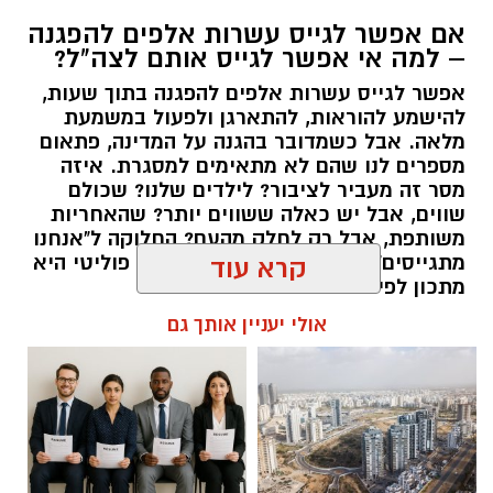
אם אפשר לגייס עשרות אלפים להפגנה
– למה אי אפשר לגייס אותם לצה"ל?
אפשר לגייס עשרות אלפים להפגנה בתוך שעות,
להישמע להוראות, להתארגן ולפעול במשמעת
מלאה. אבל כשמדובר בהגנה על המדינה, פתאום
מספרים לנו שהם לא מתאימים למסגרת. איזה
מסר זה מעביר לציבור? לילדים שלנו? שכולם
שווים, אבל יש כאלה ששווים יותר? שהאחריות
משותפת, אבל רק לחלק מהעם? החלוקה ל"אנחנו
מתגייסים" ו"הם לא" היא לא רק ויכוח פוליטי היא
קרא עוד
מתכון לפילוג שמפורר אותנו מבפנים.
AI
אולי יעניין אותך גם
אלדה נתנאל / 16:46 24.06.26
אני מסתכלת סביבי ורואה מציאות שמעלה אצלי
יותר סימני שאלה מתשובות.
אני רואה מחאות המוניות נגד גיוס בני ישיבות,
שומעת אמירות של רבנים ואישי ציבור שמעוררות
סערה ומעמיקות את הקרע, ורואה את השיח