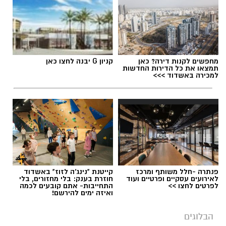
רק הולכים ומעמיקים. בזמן שהלוחמים
והמילואימניקים ממשיכים לשלם מחיר כבד כדי
להגן על כולנו, רבים שואלים האם האחריות
הלאומית מתחלקת באמת באופן שוויוני. זו אינה
קריאה נגד ציבור כזה או אחר, אלא קריאה
לעצור ולשאול האם מדינת ישראל עדיין מצליחה
מחפשים לקנות דירה? כאן
קניון G יבנה לחצו כאן
תמצאו את כל הדירות החדשות
לשמור על תחושת השותפות שעליה הוקמה, או
למכירה באשדוד >>>
שאנחנו הולכים ומתרחקים ממנה.
אלדה נתנאל / 09:24 26.06.26
פנתרה -חלל משותף ומרכז
קייטנת "נינג'ה לזוז" באשדוד
לאירועים עסקיים ופרטיים ועוד
חוזרת בענק: בלי מחזורים, בלי
תגים:
חרדיים חיילים
לפרטים לחצו >>
התחייבות- אתם קובעים לכמה
ואיזה ימים להירשם!
הבלוגים