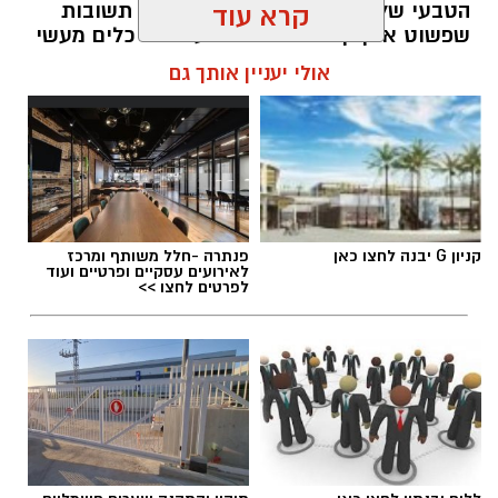
הטבעי שלנו לייפות את העבר ולחפש תשובות
קרא עוד
שפשוט אינן קיימות. הוא מציע ארגז כלים מעשי
שיעזור לנו, בהדרגה, להשתחרר מהכאב ולהמשיך
אולי יעניין אותך גם
הלאה.
הלב שלנו אולי נשבר לפעמים, אבל אנחנו לא
חייבים להישבר יחד איתו.
מערכת האתר / 09:04 23.07.26
קניון G יבנה לחצו כאן
פנתרה -חלל משותף ומרכז
לאירועים עסקיים ופרטיים ועוד
לפרטים לחצו >>
תגים:
טד