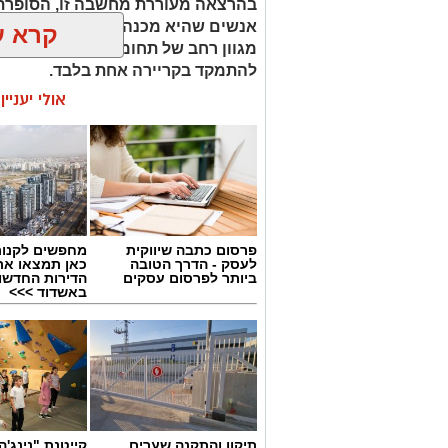
בהרצאה מעוררת מחשבה זו, הסופרת 
קרא ע
מגוון רחב של תחומי עניין, כישורים 
להתמקד בקריירה אחת בלבד.
אולי יעניי
האם גם אתם כאלה?
פרסום כתבה שיווקית
מחפשים לקנות
לעסק - הדרך הטובה
כאן תמצאו את
ביותר לפרסום עסקים
הדירות החדשו
באשדוד >>>
יש לכם מידע חשוב שטרם נחשף? צילו
תיקון והתקנה שערים
קייטנת "נינג'ה 