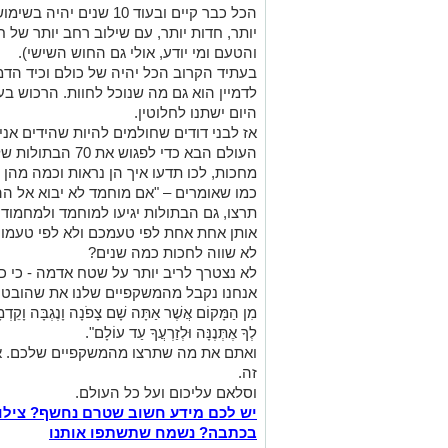
הכל כבר קיים ובעוד 10 שנ
יותר, חדות יותר, עם שילוב רחב יותר של 
והטעם ומי יודע, אולי גם החוש השישי).
בעתיד הקרוב הכל יהיה של כולם וכיד הדמי
לדמיין הוא גם מה שנוכל לחוות. הרכוש 
היום ישתנו לחלוטין.
אז לבני דודים שחולמים להיות שהידים אנ
העולם הבא כדי לפג
מחכות, לכו תדעו איך הן נראות וכמה מהן מעצב
כמו שאומרים – "אם מוחמד לא יבוא אל ההר
תרצו, גם הבתולות יגיעו למוחמד ולמחמוד 
אותן אחת אחת לפי טעמכם ולא לפי טעמו 
לא שווה לחכות כמה שנים?
לא נצטרך לריב יותר על שטח אדמה - כי כל
אנחנו נקבל מהמשקפיים שלנו את שהובטח לאברה
מִן הַמָּקוֹם אֲשֶׁר אַתָּה שָׁם צָפֹנָה וָנֶגְבָּה וָקֵדְ
לְךָ אֶתְּנֶנָּה וּלְזַרְעֲךָ עַד עוֹלָם".
ואתם את מה שתרצו מהמשקפיים שלכם. אפ
זה.
וסלאם עליכום ועל כל העולם.
יש לכם מידע חשוב שטרם נחשף? צילו
בכתבה? נשמח שתשתפו אותנו