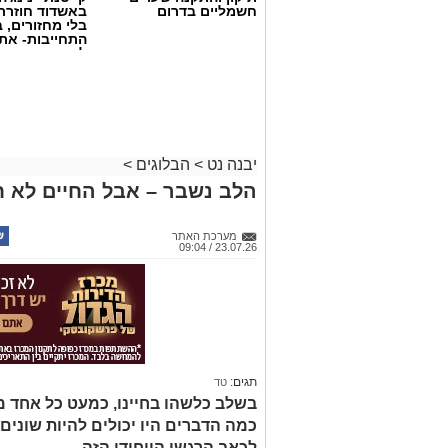
בכתבה? נשמח שתשתפו אותנו
חשמליים בדרום
באשדוד חוזרת
בלי מחזורים, ב
התחייבות- את
לכמה ואיזה ימ
להירשם!
יבנה נט
>
הבלוגים
>
הלב נשבר – אבל החיים לא ח
מערכת האתר
23.07.26 / 09:04
תגים:
טד
בשלב כלשהו בחיינו, כמעט כל אחד מאי
כמה הדברים היו יכולים להיות שונים 
לכאב הרגשי הייחודי הזה.