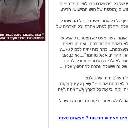
ים יהיה בשימוש של כל בית ואדם ברזולוציות מדהימות
חושים (תוספת של חוש המישוש, הריח,
ון של כל אחד מאיתנו – כל מה שנוכל
בעולם יתחלק לפתע אחרת וכל הצרכים של
י אומר שעוד מעט לא תצטרכו להגיע עד
וש את 70 הבתולות שלא באמת מחכות לכם...ואם הן באמת
נות...וכמה כוח יהיה לכם ל 70...?
, ההר יבוא אל מוחמד".... אז כן, אם
וגם לאנג'לינה הלסבית ותוכלו לבחור
של זה ששולח אתכם להתפוצץ עלינו...
 העולם יהיה של כולנו:
ם אבינו = " שָׂא נָא עֵינֶיךָ וּרְאֵה
מָה וָיָמָּה. כִּי אֶת כָּל הָאָרֶץ אֲשֶׁר אַתָּה רֹאֶה
ילו לא נצטרך לקום מהכורסה בשביל
מים מאירוע חדשותי? מצאתם טעות