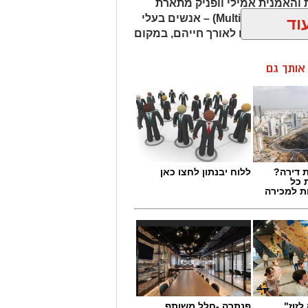
והאמנית אמילי וופניק מתארת
אנשים שהיא מכנה "רבי־פוטנציאל" (Multipotentialites) – אנשים בעלי
וד
ועיסוקים שונים לאורך חייהם, במקום
ן אותך גם
 דירה?
ללוח יבנתון לחצו כאן
 כל
ת למכירה
מים מאירוע חדשותי? מצאתם טעות
לזוז"
פנתרה -חלל משותף