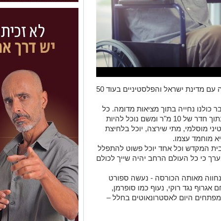
היום ישבתי עם חבר שהביע דאגה מה יהיה עם מדינת ישראל והפלסטיניים בעוד 50
תי לו, הרי בעוד 10 שנים כבר כולנו נחייה בתוך מציאות מדומה. כל
שנצטרך הוא משקפים או עדשות וכורסה בתוך חדר של 10 מ"ר ומשם נוכל להיות
ני מוסלמי, מתי שירצה, יוכל בלחיצת
א מוחמד עצמו.
 בית המקדש וכל אחד יוכל פשוט להתפלל
רך כי כל העולם הרחב יהיה שייך לכולם
נחווה מאותה הכורסה - נעשה ספורט
אגרוף נגד רוקי, נעוף כמו סופרמן,
שמפתחים היום לאסטרונאוטים בחלל –