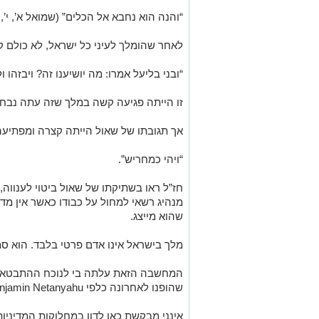
“והנה הוא נחבא אל הכלים”
(שמואל א’, י’, 
לאחר שהומלך לעיני כל ישראל, לא כולם 
“ובני בליעל אמרו: מה יושיענו זה? ויבזהו ו
זו הייתה פגיעה קשה במלך שזה עתה נבחר
אך תגובתו של שאול הייתה קצרה ומפתיעה
“ויהי כמחריש”.
חז”ל ראו בשתיקתו של שאול ביטוי לענווה
מנהיג רשאי למחול על כבודו כאשר אין מד
שהוא מייצג.
מלך בישראל אינו אדם פרטי בלבד. הוא סמל
המחשבה הזאת עלתה בי לנוכח ההתבטאויו
שהופנו לאחרונה כלפי Benjamin Netanyahu מצד Donald Trump.
אינני מבקשת כאן לדון במחלוקות המדיניות