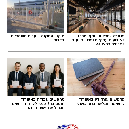
הלב שלנו אולי נשבר לפעמים, אבל אנחנו לא
חייבים להישבר יחד איתו.
מערכת האתר / 09:04 23.07.26
פנתרה -חלל משותף ומרכז
תיקון והתקנה שערים חשמליים
לאירועים עסקיים ופרטיים ועוד
בדרום
לפרטים לחצו >>
תגים:
טד
מחפשים עורך דין באשדוד
מחפשים עבודה באשדוד
לרשימה המלאה כנסו כאן >
והסביבה? כנסו ללוח הדרושים
הגדול של אשדוד נט