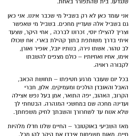
שנגדעו. בית שהתפורר באחת.
אני עומד כאן לא רק בשביל מי שכבר איננו. אני כאן
גם בשביל אלה שעדיין מחכים. בשביל מי שאפשר
וצריך להציל! יוסי, זכרונו לברכה , אחי היקר, שצעד
איתי בדרך משותפת בתוך קהילת בארי. אח שכולו
לב טהור. אשתו נירה, בנותיו יובל, אופיר ואורן,
אימו, אחיו ואחיותיו – כולם מצפים להשבתו
לקבורה ראויה.
בכל יום שעובר מרגע חטיפתו – תחושת הכאב,
האבל והאובדן הולכים ומעמיקים. אלון, חברי
הקרוב, האהוב, יפה התואר, אמן בעל נפש אצילה
ועדינה מחכה שם במחשכי המנהרה. הבטחתי לך
שלא אנוח עד לשחרורך והשבתך לחיק משפחתך.
מאז השביעי באוקטובר – החיים שלנו חדלו מלהיות
חיים. מאות משפחות איבדו את היקר להן מכל.