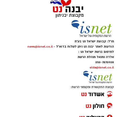
יש לכם מידע חשוב שטרם נחשף? צילומים מאירוע
חדשותי? מצאתם טעות בכתבה? נשמח שתשתפו
מו"ל: קבוצת ישראל נט בע"מ
אותנו
הודעות לאתר יבנה נט ניתן לשלוח בדוא"ל -
news@isnet.co.il
לפרסום ברשת ישראל נט :
אלדה נתנאל מנהלת הרשת
050-7870908
elda@isnet.co.il
קבוצת התקשורת ומקומוני הרשת: