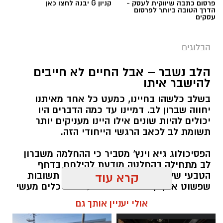
פרסום כתבה שיווקית לעסק -
קניון G יבנה לחצו כאן
הדרך הטובה ביותר לפרסום
עסקים
הבלוגים
הלב נשבר – אבל החיים לא חייבים
יש לכם מידע חשוב שטרם נחשף? צילומים מאירוע
להישבר איתו
חדשותי? מצאתם טעות בכתבה? נשמח שתשתפו
בשלב כלשהו בחיינו, כמעט כל אחד מאיתנו
אותנו
יחווה שברון לב. דמיינו עד כמה הדברים היו
יכולים להיות שונים אילו היינו מעניקים יותר
תשומת לב לכאב הרגשי הייחודי הזה.
הפסיכולוג גיא וינץ' מסביר כי ההחלמה משברון
לב מתחילה בהחלטה מודעת להילחם בדחף
הטבעי שלנו לייפות את העבר ולחפש תשובות
קרא עוד
שפשוט אינן קיימות. הוא מציע ארגז כלים מעשי
שיעזור לנו, בהדרגה, להשתחרר מהכאב ולהמשיך
אולי יעניין אותך גם
הלאה.