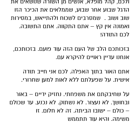
ולכם, קהל מופלא, אנשים מן השורה שנושאים את
הדגל שבוע אחר שבוע, שממלאים את הכיכר הזו
שוב ושוב . שמסרבים לשכוח ולהתייאש, במסירות
ואמונה אין קץ – אתם התקווה. אתם התשובה.
לכם התודה!
בזכותכם הלב של העם הזה עוד פועם. בזכותכם,
אנחנו עדיין ראויים להיקרא עם.
אתם האור בתוך האפלה. לכם אני חייב תודה
אישית. על שפעלתם ללא לאות למען שחרורי.
על שחיבקתם את משפחתי. נחזיק ידיים – באור
ובחושך. לא נעצור. לא נשתוק. לא נכנע. עד שכולם
– כולם – ישובו הביתה. זה לא חלום. זו
משימה. והיא עוד תתממש