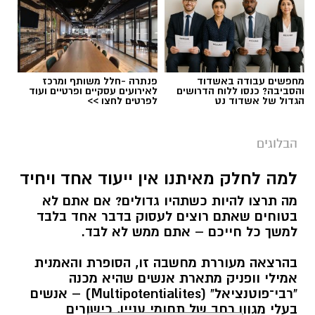
מחפשים עבודה באשדוד
פנתרה -חלל משותף ומרכז
והסביבה? כנסו ללוח הדרושים
לאירועים עסקיים ופרטיים ועוד
הגדול של אשדוד נט
לפרטים לחצו >>
הבלוגים
למה לחלק מאיתנו אין ייעוד אחד ויחיד
מה תרצו להיות כשתהיו גדולים? אם אתם לא
בטוחים שאתם רוצים לעסוק בדבר אחד בלבד
למשך כל חייכם – אתם ממש לא לבד.
בהרצאה מעוררת מחשבה זו, הסופרת והאמנית
אמילי וופניק מתארת אנשים שהיא מכנה
"רבי־פוטנציאל" (Multipotentialites) – אנשים
בעלי מגוון רחב של תחומי עניין, כישורים