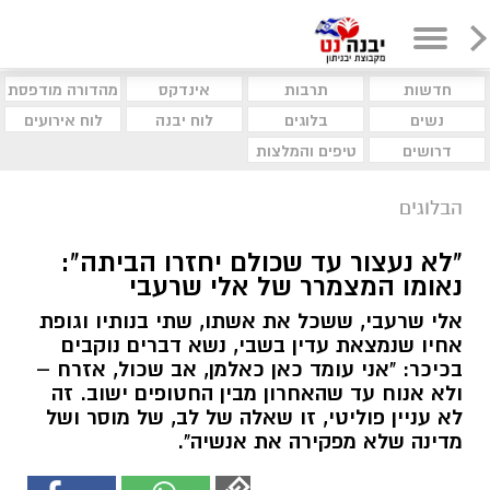
חדשות
תרבות
אינדקס
מהדורה מודפסת
נשים
בלוגים
לוח יבנה
לוח אירועים
דרושים
טיפים והמלצות
הבלוגים
"לא נעצור עד שכולם יחזרו הביתה":
נאומו המצמרר של אלי שרעבי
אלי שרעבי, ששכל את אשתו, שתי בנותיו וגופת
אחיו שנמצאת עדין בשבי, נשא דברים נוקבים
בכיכר: "אני עומד כאן כאלמן, אב שכול, אזרח –
ולא אנוח עד שהאחרון מבין החטופים ישוב. זה
לא עניין פוליטי, זו שאלה של לב, של מוסר ושל
מדינה שלא מפקירה את אנשיה".