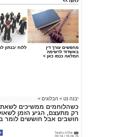
לחצו >>
מחפשים עורך דין
ללוח יבנתון לח
יש לכם מידע חשוב שטרם נחשף? צילו
באשדוד לרשימה
המלאה כנסו כאן >
בכתבה? נשמח שתשתפו אותנו
יבנה נט
>
הבלוגים
>
כשהלוחמים ממשיכים לשאת בנט
רק מתעצם, הגיע הזמן לשאו
חושבים אבל חוששים לומר ב
אלדה נתנאל
26.06.26 / 09:24