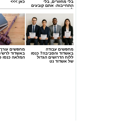
בלי מחזורים, בלי
כאן >>>
התחייבות- אתם קובעים
לכמה ואיזה ימים
להירשם!
מחפשים עבודה
מחפשים עורך ד
באשדוד והסביבה? כנסו
באשדוד לרשי
ללוח הדרושים הגדול
המלאה כנסו כא
של אשדוד נט
AI
אני מסתכלת סביבי ורואה מציאות שמעלה 
אני רואה מחאות המוניות נגד גיוס בני ישי