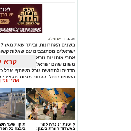
תגים:
חרדיים חיילים
ב
ישראלים מסתובבים עם שאלות קשות
אחרי אותו יום נורא, שבו מחבלי חמא
קרא ע
משום שהם ישראלים ויהודים, נדמה ה
הדדית ולתחושת גורל משותף. אבל ככל
השוויון בנטל, הפטור מגיוס, תקציבי 
אולי יעניי
ייעודיים למגזרים מסוימים והמחאות נ
ומעמיקים. בזמן שהלוחמים והמילוא
כדי להגן על כולנו, רבים שואלים ה
באמת באופן שוויוני. זו אינה קריאה נ
לעצור ולשאול האם מדינת ישראל עד
השותפות שעליה הוקמה, או שאנחנו 
קייטנת "נינג'ה לזוז"
תיקון שער חש
באשדוד חוזרת בענק:
ביבנה כל הפר