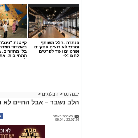
פנתרה -חלל משותף
קייטנת "נינג'ה 
ומרכז לאירועים עסקיים
באשדוד חוזרת
ופרטיים ועוד לפרטים
בלי מחזורים, ב
לחצו >>
התחייבות- את
לכמה ואיזה ימ
להירשם!
יבנה נט
>
הבלוגים
>
הלב נשבר – אבל החיים לא ח
מערכת האתר
23.07.26 / 09:04