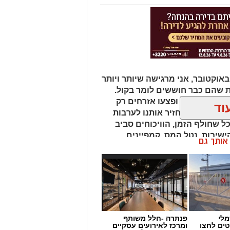
שנים האחרונות, וביתר שאת מאז 7 באוקטובר, אני מרגישה שיותר ויותר
 שהם כבר חוששים לומר בקול.
ס רצחו, חטפו ופצעו אזרחים רק
וד
יה שהאסון יחזיר אותנו לערבות
 שחולף הזמן, הוויכוחים סביב
הישיבות, נטל המס, קמפיינים
ן אותך גם
גד גיוס בני ישיבות רק הולכים
ימניקים ממשיכים לשלם מחיר כבד
אם האחריות הלאומית מתחלקת
גד ציבור כזה או אחר, אלא קריאה
יין מצליחה לשמור על תחושת
הולכים ומתרחקים ממנה.
מלי
פנתרה -חלל משותף
טים לחצו
ומרכז לאירועים עסקיים