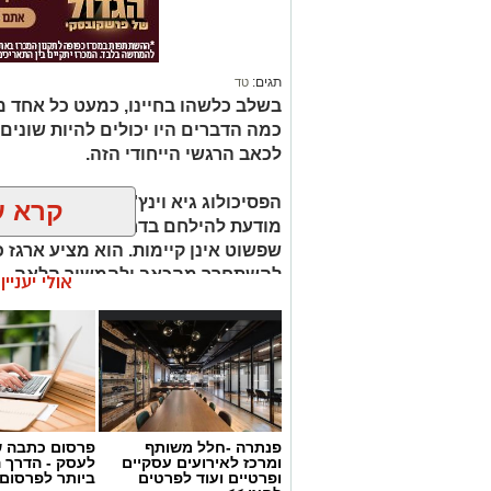
תגים:
טד
בשלב כלשהו בחיינו, כמעט כל אחד מאי
כמה הדברים היו יכולים להיות שונים 
לכאב הרגשי הייחודי הזה.
הפסיכולוג גיא וינץ' מסביר כי ההח
קרא ע
מודעת להילחם בדחף הטבעי שלנו לי
שפשוט אינן קיימות. הוא מציע ארגז כ
להשתחרר מהכאב ולהמשיך הלאה.
אולי יעניי
הלב שלנו אולי נשבר לפעמים, אבל אנ
פנתרה -חלל משותף
פרסום כתבה ש
ומרכז לאירועים עסקיים
לעסק - הדרך 
ופרטיים ועוד לפרטים
ביותר לפרסום