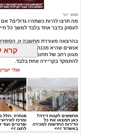
תגים:
ייעוד
מה תרצו להיות כשתהיו גדולים? אם
לעסוק בדבר אחד בלבד למשך כל חיי
בהרצאה מעוררת מחשבה זו, הסופרת 
קרא ע
מגוון רחב של תחומי עניין, כישורים 
להתמקד בקריירה אחת בלבד.
אולי יעניי
האם גם אתם כאלה?
מחפשים לקנות דירה?
פנתרה -חלל מ
כאן תמצאו את כל
ומרכז לאירועי
הדירות החדשות למכירה
ופרטיים ועוד 
באשדוד >>>
לחצו >>