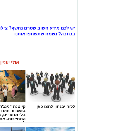
יש לכם מידע חשוב שטרם נחשף? צילו
בכתבה? נשמח שתשתפו אותנו
אולי יעניי
ללוח יבנתון לחצו כאן
קייטנת "נינג'ה 
באשדוד חוזרת
בלי מחזורים, ב
התחייבות- את
לכמה ואיזה ימ
להירשם!