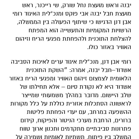
יבנה וראש מועצת נחל שורק, שי רייכנר, ראש
מועצת חבל יבנה אבי פוקס ומנכ”לית האיגוד רומי
אבן דנן הדגישו כי שיתוף הפעולה בין הממשלה,
הרשויות המקומיות והתעשייה הוא המפתח
להצלחת התוכנית ולהפחתת מפגעי הריח וזיהום
האוויר באזור כולו.
רומי אבן דנן, מנכ”לית איגוד ערים לאיכות הסביבה
אשדוד–חבל יבנה
, אמרה: ״
השקת התוכנית
הלאומית לצמצום זיהום האוויר ומפגעי הריח באזור
אשדוד היא לא נקודת סיום – אלא תחילתו של
שלב היישום. מדובר במהלך משמעותי שמייצר
לראשונה הסתכלות אזורית כוללת על כלל מקורות
ההשפעה במרחב, עם יעדי הפחתת פליטות
ברורים, הרחבת מערכי הניטור והפיקוח, קידום
פתרונות סביבתיים מתקדמים ותכנון ארוך טווח
המשלב בין פיתוח, תשתיות לאומיות ושמירה על