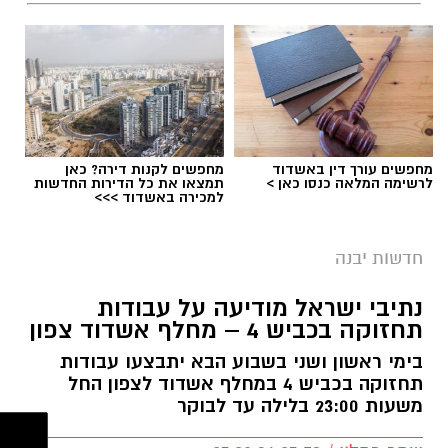
לעמוד הדרושים של החברה העירונית:
להגשת מועמדות לחצו כאן
יש לכם מידע חשוב שטרם נחשף? צילומים מאירוע
מחפשים עורך דין באשדוד
מחפשים לקנות דירה? כאן
חדשותי? מצאתם טעות בכתבה? נשמח שתשתפו
לרשימה המלאה כנסו כאן >
תמצאו את כל הדירות החדשות
למכירה באשדוד >>>
אותנו
צילומים: משרד הבריאות
חדשות יבנה
משרד הבריאות פרסם אזהרה לציבור מפני שימוש
נתיבי ישראל מודיעה על עבודות
במוצרי שיער נוספים שנתפסו במסגרת מבצע
תחזוקה בכביש 4 – מחלף אשדוד צפון
פיקוח שנערך בתשעה סניפי רשת "מרכז
בימי ראשון ושני בשבוע הבא יתבצעו עבודות
ההחלקות".
תחזוקה בכביש 4 במחלף אשדוד לצפון החל
משעות 23:00 בלילה עד לבוקר
האזהרה מתפרסמת לאחר שבדיקות מעבדה
הושלמו לכלל המוצרים שנאספו במהלך המבצע,