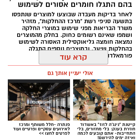
בין דרישות התפקיד:
בהם התגלו חומרים אסורים לשימוש
לאחר בדיקות מעבדה שבוצעו למוצרים שנתפסו
תואר אקדמי המוכר על ידי המועצה להשכלה
בתשעה סניפי רשת "מרכז ההחלקות", מזהיר
משרד הבריאות מפני שימוש במוצרי החלקה
גבוהה.
ושמפו שאינם רשומים כחוק. בחלק מהמוצרים
ניסיון בפיתוח הדרכה ועמידה מול קהל.
נמצאה חומצה גליאוקסילית האסורה לשימוש
ניסיון ויכולת בניהול והובלת צוות.
בהחלקות שיער, ובמוצרים נוספים התגלה
יכולת לפיתוח והפקת פרויקטים מיוחדים
פורמאלדהיד - חומר המוגדר כמסרטן
קרא עוד
ואירועי תוכן.
מנהל האתר / 08:34 07.08.26
חשיבה עצמאית ורב־תחומית.
אולי יעניין אותך גם
יחסי אנוש מצוינים, יוזמה ויצירתיות.
במוזיאון מציינים כי הם מחפשים מועמד או מועמדת
תגים:
משרד הבריאות
,
חומרים מסוכנים
,
מרכז
בעלי "ראש מלא ברעיונות", שיצטרפו להובלת
ההחלקות
הפעילות החינוכית והקהילתית של אחד ממוסדות
התרבות הבולטים בעיר.
קייטנת "נינג'ה לזוז" באשדוד
פנתרה -חלל משותף ומרכז
חוזרת בענק: בלי מחזורים, בלי
לאירועים עסקיים ופרטיים ועוד
התחייבות- אתם קובעים לכמה
לפרטים לחצו >>
לפרטים המלאים ולהגשת מועמדות ניתן להיכנס
ואיזה ימים להירשם!