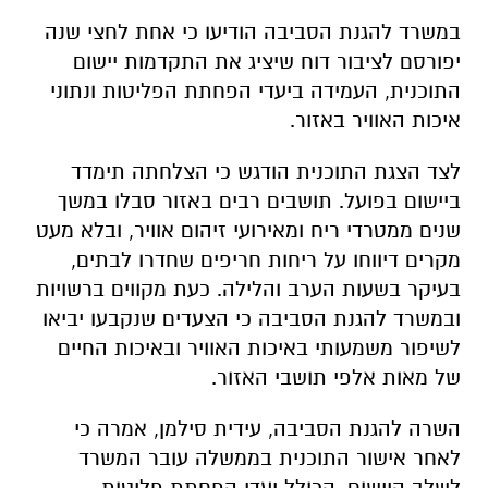
במשרד להגנת הסביבה הודיעו כי אחת לחצי שנה
יפורסם לציבור דוח שיציג את התקדמות יישום
התוכנית, העמידה ביעדי הפחתת הפליטות ונתוני
איכות האוויר באזור.
לצד הצגת התוכנית הודגש כי הצלחתה תימדד
ביישום בפועל. תושבים רבים באזור סבלו במשך
שנים ממטרדי ריח ומאירועי זיהום אוויר, ובלא מעט
מקרים דיווחו על ריחות חריפים שחדרו לבתים,
בעיקר בשעות הערב והלילה. כעת מקווים ברשויות
ובמשרד להגנת הסביבה כי הצעדים שנקבעו יביאו
לשיפור משמעותי באיכות האוויר ובאיכות החיים
של מאות אלפי תושבי האזור.
השרה להגנת הסביבה, עידית סילמן
, אמרה כי
לאחר אישור התוכנית בממשלה עובר המשרד
לשלב היישום, הכולל יעדי הפחתת פליטות