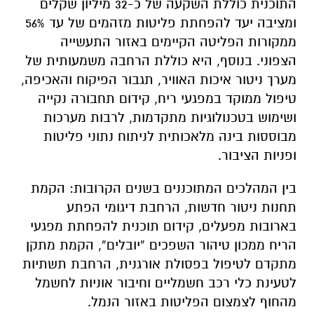
התוכנית כוללת השקעה של כ-32 מיליון שקלים
ומציבה יעד להפחתת פליטות מזהמים של עד 56%
ממקורות הפליטה הקיימים באזור התעשייה
הצפוני. בנוסף, היא כוללת הרחבה משמעותית של
מערך ניטור איכות האוויר, תגבור הפיקוח והאכיפה,
טיפול ממוקד במפגעי ריח, קידום תחבורה נקייה
ושימוש בטכנולוגיות מתקדמות, לרבות מערכות
מבוססות בינה מלאכותית לניתוח נתוני פליטות
ופניות הציבור.
בין המהלכים המתוכננים בשנים הקרובות: הקמת
תחנות ניטור חדשות, הרחבת דיגומי הפתע
בארובות מפעלים, קידום תוכנית להפחתת מפגעי
הריח ממכון טיהור השפכים “יובלים”, הקמת מתקן
מתקדם לטיפול בפסולת אורגנית, הרחבת תשתיות
לטעינת כלי רכב חשמליים וחיבור אוניות לחשמל
מהחוף לצמצום הפליטות באזור הנמל.