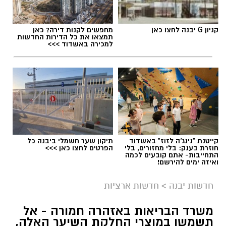
קניון G יבנה לחצו כאן
מחפשים לקנות דירה? כאן
תמצאו את כל הדירות החדשות
למכירה באשדוד >>>
גיוס
קייטנת "נינג'ה לזוז" באשדוד
תיקון שער חשמלי ביבנה כל
חוזרת בענק: בלי מחזורים, בלי
הפרטים לחצו כאן >>>
במסגרת התפקיד יידרש המועמד להוביל את תחום
התחייבות- אתם קובעים לכמה
ואיזה ימים להירשם!
החינוך וההדרכה במוזיאון, לנהל ולהוביל צוות
מקצועי, לפתח תוכניות חינוכיות, ליצור אירועי תוכן
חדשות יבנה
>
חדשות ארציות
ופרויקטים ייחודיים ולעבוד מול קהלים מגוונים, תוך
חיבור בין עולם התרבות, החינוך והקהילה.
משרד הבריאות באזהרה חמורה - אל
תשמשו במוצרי החלקת השיער האלה,