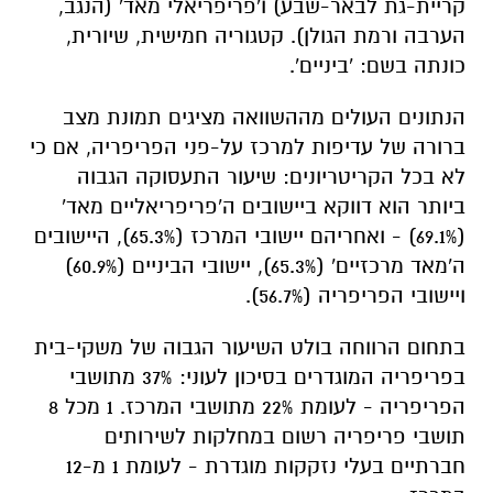
קריית-גת לבאר-שבע) ו'פריפריאלי מאד' (הנגב,
הערבה ורמת הגולן). קטגוריה חמישית, שיורית,
כונתה בשם: 'ביניים'.
הנתונים העולים מההשוואה מציגים תמונת מצב
ברורה של עדיפות למרכז על-פני הפריפריה, אם כי
לא בכל הקריטריונים: שיעור התעסוקה הגבוה
ביותר הוא דווקא ביישובים ה'פריפריאליים מאד'
(69.1%) - ואחריהם יישובי המרכז (65.3%), היישובים
ה'מאד מרכזיים' (65.3%), יישובי הביניים (60.9%)
ויישובי הפריפריה (56.7%).
בתחום הרווחה בולט השיעור הגבוה של משקי-בית
בפריפריה המוגדרים בסיכון לעוני: 37% מתושבי
הפריפריה - לעומת 22% מתושבי המרכז. 1 מכל 8
תושבי פריפריה רשום במחלקות לשירותים
חברתיים בעלי נזקקות מוגדרת - לעומת 1 מ-12