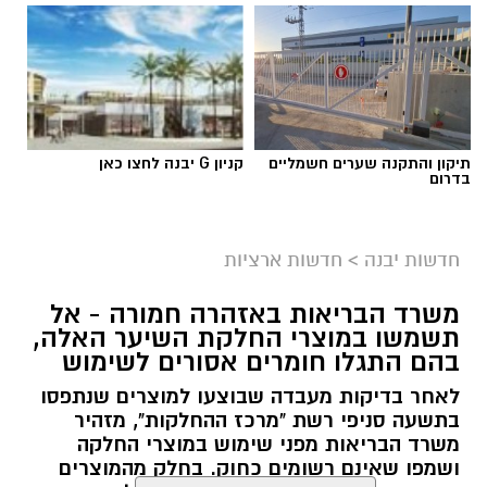
תיקון והתקנה שערים חשמליים
קניון G יבנה לחצו כאן
בדרום
גיוס
במסגרת התפקיד יידרש המועמד להוביל את תחום
חדשות יבנה
>
חדשות ארציות
החינוך וההדרכה במוזיאון, לנהל ולהוביל צוות
משרד הבריאות באזהרה חמורה - אל
מקצועי, לפתח תוכניות חינוכיות, ליצור אירועי תוכן
תשמשו במוצרי החלקת השיער האלה,
ופרויקטים ייחודיים ולעבוד מול קהלים מגוונים, תוך
בהם התגלו חומרים אסורים לשימוש
חיבור בין עולם התרבות, החינוך והקהילה.
לאחר בדיקות מעבדה שבוצעו למוצרים שנתפסו
בתשעה סניפי רשת "מרכז ההחלקות", מזהיר
בין דרישות התפקיד:
משרד הבריאות מפני שימוש במוצרי החלקה
ושמפו שאינם רשומים כחוק. בחלק מהמוצרים