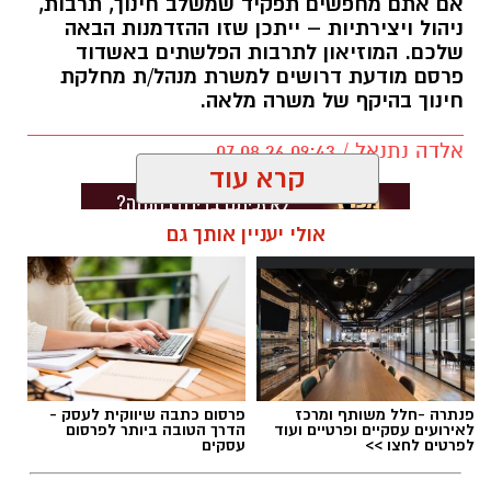
אם אתם מחפשים תפקיד שמשלב חינוך, תרבות,
ניהול ויצירתיות – ייתכן שזו ההזדמנות הבאה
שלכם. המוזיאון לתרבות הפלשתים באשדוד
פרסם מודעת דרושים למשרת מנהל/ת מחלקת
חינוך בהיקף של משרה מלאה.
אלדה נתנאל / 09:43 07.08.26
קרא עוד
אולי יעניין אותך גם
תגים:
דרושים באשדוד
פנתרה -חלל משותף ומרכז
פרסום כתבה שיווקית לעסק -
לאירועים עסקיים ופרטיים ועוד
הדרך הטובה ביותר לפרסום
לפרטים לחצו >>
עסקים