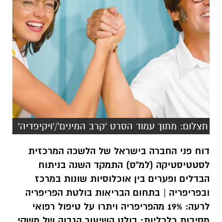
תצלום: מתוך עמוד הסרט 'קרב המינים'/'ויקיפדיה'
דוח פני החברה בישראל של הלשכה המרכזית
לסטטיסטיקה (למ"ס) התמקד השנה בניתוח
הבדלים ופערים בין אוכלוסיות שונות במרכז
ובפריפריה | בתחום הבריאות בולטת הפריפריה
לרעה: 19% מהפריפריה ויתרו על טיפול רפואי
מסיבות כלכליות; בולט השיעור הגבוה של משקי