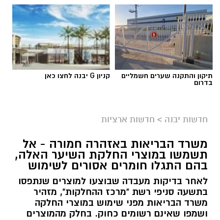
גיוס
תיקון והתקנה שערים חשמליים
קניון G יבנה לחצו כאן
בדרום
במסגרת התפקיד יידרש המועמד להוביל את תחום
החינוך וההדרכה במוזיאון, לנהל ולהוביל צוות
מקצועי, לפתח תוכניות חינוכיות, ליצור אירועי תוכן
חדשות יבנה
>
חדשות ארציות
ופרויקטים ייחודיים ולעבוד מול קהלים מגוונים, תוך
חיבור בין עולם התרבות, החינוך והקהילה.
משרד הבריאות באזהרה חמורה - אל
תשמשו במוצרי החלקת השיער האלה,
בין דרישות התפקיד:
בהם התגלו חומרים אסורים לשימוש
לאחר בדיקות מעבדה שבוצעו למוצרים שנתפסו
תואר אקדמי המוכר על ידי המועצה להשכלה
בתשעה סניפי רשת "מרכז ההחלקות", מזהיר
משרד הבריאות מפני שימוש במוצרי החלקה
גבוהה.
ושמפו שאינם רשומים כחוק. בחלק מהמוצרים
ניסיון בפיתוח הדרכה ועמידה מול קהל.