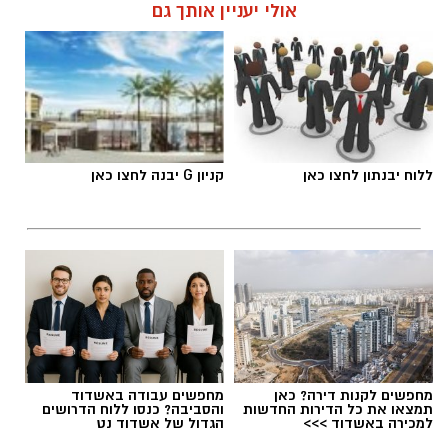
אולי יעניין אותך גם
תגים:
דרושים באשדוד
ללוח יבנתון לחצו כאן
קניון G יבנה לחצו כאן
גיוס
מחפשים לקנות דירה? כאן
מחפשים עבודה באשדוד
תמצאו את כל הדירות החדשות
והסביבה? כנסו ללוח הדרושים
במסגרת התפקיד יידרש המועמד להוביל את תחום
למכירה באשדוד >>>
הגדול של אשדוד נט
החינוך וההדרכה במוזיאון, לנהל ולהוביל צוות