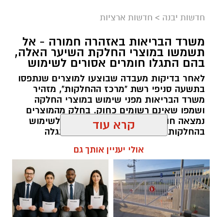
מקצועי, לפתח תוכניות חינוכיות, ליצור אירועי תוכן
חדשות יבנה
>
חדשות ארציות
ופרויקטים ייחודיים ולעבוד מול קהלים מגוונים, תוך
חיבור בין עולם התרבות, החינוך והקהילה.
משרד הבריאות באזהרה חמורה - אל
תשמשו במוצרי החלקת השיער האלה,
בין דרישות התפקיד:
בהם התגלו חומרים אסורים לשימוש
לאחר בדיקות מעבדה שבוצעו למוצרים שנתפסו
תואר אקדמי המוכר על ידי המועצה להשכלה
בתשעה סניפי רשת "מרכז ההחלקות", מזהיר
משרד הבריאות מפני שימוש במוצרי החלקה
גבוהה.
ושמפו שאינם רשומים כחוק. בחלק מהמוצרים
ניסיון בפיתוח הדרכה ועמידה מול קהל.
נמצאה חומצה גליאוקסילית האסורה לשימוש
ניסיון ויכולת בניהול והובלת צוות.
בהחלקות שיער, ובמוצרים נוספים התגלה
יכולת לפיתוח והפקת פרויקטים מיוחדים
פורמאלדהיד - חומר המוגדר כמסרטן
קרא עוד
ואירועי תוכן.
מנהל האתר / 08:34 07.08.26
חשיבה עצמאית ורב־תחומית.
אולי יעניין אותך גם
יחסי אנוש מצוינים, יוזמה ויצירתיות.
במוזיאון מציינים כי הם מחפשים מועמד או מועמדת
תגים:
משרד הבריאות
,
חומרים מסוכנים
,
מרכז