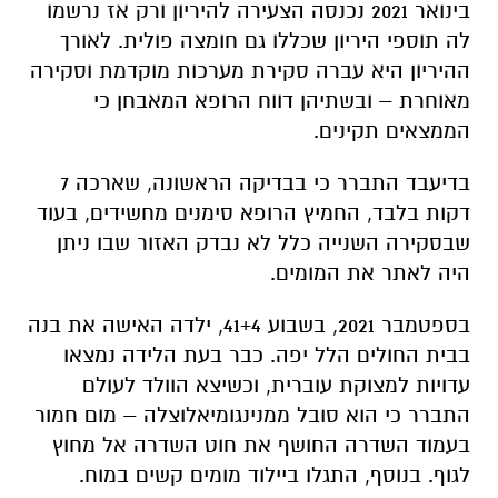
בינואר 2021 נכנסה הצעירה להיריון ורק אז נרשמו
לה תוספי היריון שכללו גם חומצה פולית. לאורך
ההיריון היא עברה סקירת מערכות מוקדמת וסקירה
מאוחרת – ובשתיהן דווח הרופא המאבחן כי
הממצאים תקינים.
בדיעבד התברר כי בבדיקה הראשונה, שארכה 7
דקות בלבד, החמיץ הרופא סימנים מחשידים, בעוד
שבסקירה השנייה כלל לא נבדק האזור שבו ניתן
היה לאתר את המומים.
בספטמבר 2021, בשבוע 41+4, ילדה האישה את בנה
בבית החולים הלל יפה. כבר בעת הלידה נמצאו
עדויות למצוקת עוברית, וכשיצא הוולד לעולם
התברר כי הוא סובל ממנינגומיאלוצלה – מום חמור
בעמוד השדרה החושף את חוט השדרה אל מחוץ
לגוף. בנוסף, התגלו ביילוד מומים קשים במוח.