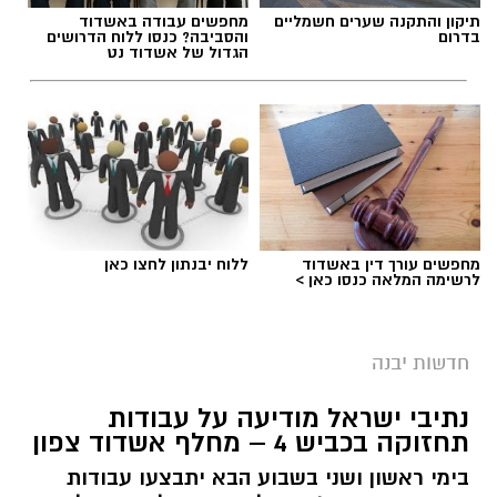
התרבות הבולטים בעיר.
תיקון והתקנה שערים חשמליים
מחפשים עבודה באשדוד
בדרום
והסביבה? כנסו ללוח הדרושים
הגדול של אשדוד נט
לפרטים המלאים ולהגשת מועמדות ניתן להיכנס
לעמוד הדרושים של החברה העירונית:
להגשת מועמדות לחצו כאן
יש לכם מידע חשוב שטרם נחשף? צילומים מאירוע
מחפשים עורך דין באשדוד
ללוח יבנתון לחצו כאן
חדשותי? מצאתם טעות בכתבה? נשמח שתשתפו
לרשימה המלאה כנסו כאן >
אותנו
צילומים: משרד הבריאות
חדשות יבנה
משרד הבריאות פרסם אזהרה לציבור מפני שימוש
נתיבי ישראל מודיעה על עבודות
במוצרי שיער נוספים שנתפסו במסגרת מבצע
תחזוקה בכביש 4 – מחלף אשדוד צפון
פיקוח שנערך בתשעה סניפי רשת "מרכז
בימי ראשון ושני בשבוע הבא יתבצעו עבודות
ההחלקות".