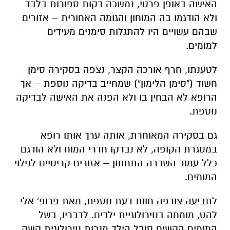
האישה באופן פרטי, נמשכה דקות ספורות בלבד
ולא הודגמו בה המוחון והגומה האחורית – אזורים
שבהם עשויים היו להתגלות סימנים מעידים
למומים.
לטענתו, חרף אורכה הקצר, נצפה בסקירה סימן
חשוד ("סימן הלימון") שמחייב בדיקה נוספת – אך
הרופא לא הבחין בו ולא הפנה את האישה לבדיקה
נוספת.
גם בסקירה המאוחרת, אותה ערך אותו רופא
במסגרת הקופה, לא נבדקו חדרי המוח ולא הודגם
כלל עמוד השדרה התחתון – אזורים קריטיים לגילוי
המומים.
לתביעה צורפה חוות דעת נוספת, מאת פרופ' אלי
להט, מומחה בנוירולוגיית ילדים. לדבריו, בשל
המומים הקשים סובל הילד מנכות נוירולוגית קשה