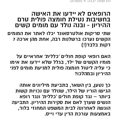
חדשות יבנה
>
משפט
הרופאים לא יידעו את האישה
בחשיבות נטילת חומצה פולית טרם
ההיריון - ובנה נולד עם מומים קשים
שתי סריקות אולטרסאונד יכלו לאתר את המומים
הקשים נערכו ברשלנות רבה, אחת מהן ארכה 7
דקות בלבד(!)
האם רופאי קופת חולים 'כללית' אחראיים על
מומיו הקשים של ילד, בגלל שלא יידעו את אימו
כי עליה ליטול חומצה פולית למניעת מומים לפני
ההיריון ובמהלכו?
כך נטען, בין השאר, בתביעת מיליונים אותה
הגישו הוריו של הילד, שנולד עם נכויות קשות
ביותר – נגד קופת חולים 'כללית' ונגד רופא
הנשים שערך לאם את סקירות ההיריון. התביעה
הוגשה לאחרונה לבית המשפט המחוזי בלוד,
באמצעות עורכת הדין עדי וייס.