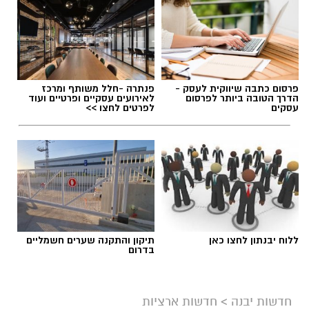
פרסום כתבה שיווקית לעסק -
פנתרה -חלל משותף ומרכז
הדרך הטובה ביותר לפרסום
לאירועים עסקיים ופרטיים ועוד
עסקים
לפרטים לחצו >>
גיוס
ללוח יבנתון לחצו כאן
תיקון והתקנה שערים חשמליים
בדרום
במסגרת התפקיד יידרש המועמד להוביל את תחום
החינוך וההדרכה במוזיאון, לנהל ולהוביל צוות
מקצועי, לפתח תוכניות חינוכיות, ליצור אירועי תוכן
חדשות יבנה
>
חדשות ארציות