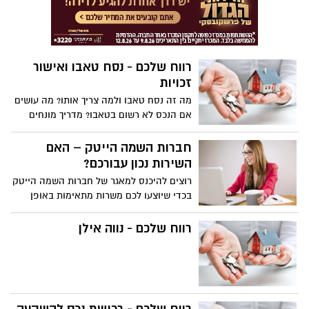
יותר נגיש, הדבר הנכון והטוב ביותר עבורכם
הוא פשוט – לפנות אל חברת השמה | מהו
תפקידה של חברת השמה בעולם ההייטק?
מה היתרונות שחברה כזו מציעה לכם? קראו
את המאמר הבא ותמצאו את התשובה
רווח שלכם - נסח טאבו ואישור
זכויות
מה זה נסח טאבו ולמה צריך אותו? מה עושים
אם הנכס לא רשום בטאבו? מדריך מונחים
בסיסיים בנדל"ן
חברות השמה הייטק – האם
השירות נכון עבורכם?
רוצים להיכנס למאגר של חברות השמה הייטק
בכדי שיוצעו לכם משרות מתאימות באופן
קבוע? רוצים לדעת כי במקרה ותהיה משרה
שהרבה יותר מתאימה לכם ולשאיפות שלכם
רווח שלכם - נווה אילן
מהמשרה הנוכחית, יפנו אליכם מחברת
ההשמה ויציעו לכם אותה באופן דיסקרטי
ונכון?