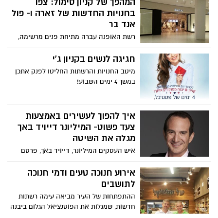
המהפך של קניון סימול: צפו
ביבנה. 08-9952552
בחנויות החדשות של זארה ו- פול
אנד בר
רשת האופנה עברה מתיחת פנים מרשימה,
ופתחה את שערי החנויות החדשות
והמרשימות בקניון סימול, חנויות שאין כמותן
חגיגה לנשים בקניון ג'י
בישראל
מיטב החנויות והרשתות החליטו לפנק אתכן
במשך 4 ימים השבוע!
איך להפוך לעשירים באמצעות
צעד פשוט- המיליונר דייויד באך
מגלה את השיטה
איש העסקים המיליונר, דייויד באך, פרסם
לאחרונה את ספרו "המיליונר האוטומטי", בו
הוא מגלה את הסוד שהפך אותו ויכול להפוך
אירוע חנוכה טעים ודמי חנוכה
גם אתכם לעשירים, האמת? נשמע די פשוט...
לתושבים
ההתפתחות של העיר מביאה עימה רשתות
חדשות, שמגלות את הפוטנציאל הגלום ביבנה
וביבנה הירוקה. אחת מהרשתות שהגיעו, היא