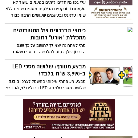
עלי גפן מיוחדים, זיתים בטעמים שעוד לא
הכאב האישי הוביל אותם להציע שירותי ניקיון
טעמתם ובורקסים מבצקים מסוגים שונים ללא
מצבות בבתי העלמין במחיר סמלי. מאות
שומן טראנס ובטעמים שעושים הרבה כבוד
הצטרפו כבר בשבועות הראשונים ובירכו על
לבורקס. פסטיבל חוויית הטעימות לכבוד
המיזם
שבועות יתקיים ביום שישי 10.6 בתבליני תמר
כיסויי הדרכונים של הסטודנטים
במרכז G משעות הבוקר ועד שעות הצהריים,
ממכללת "אורט" רחובות
כולם מוזמנים
מתי לאחרונה יצא לך לחשוב על כך שגם
הדרכון שלך זקוק להלבשה –כיסוי כשאתה
טס לחול .
מבצע מטורף: שלושה מסכי LED
ב-3,990 ש"ח בלבד!
מבצע משפחתי איכותי בחשמל לצרכן ביבנה!
שלושה מסכי טלויזיה LED בגדלים 32, 40 ו-55
אינץ' ב-3,990 שקלים בלבד! בכל המסכים
חיבור USB מובנה ותפריט בעברית, במסך
הגדול מבין השלושה ישנה מערכת הפעלה של
אנדרואיד שהופכת את הטלויזיה לטלויזיה
חכמה המאפשרת גלישה באינטרנט לצד
צפייה בטלויזיה. את המחיר המטורף הזה
תמצאו ברשת החשמל לצרכן ברחוב הירמוך 1