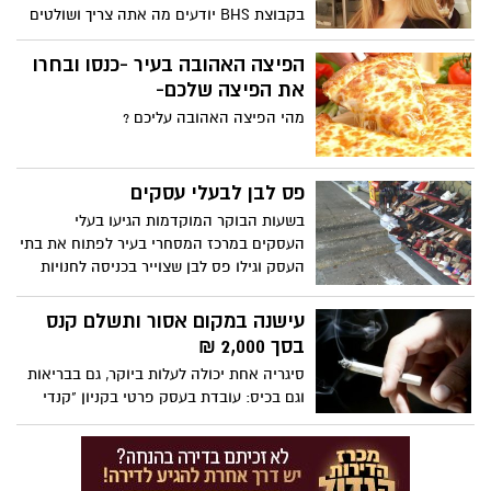
בקבוצת BHS יודעים מה אתה צריך ושולטים
בתחום קידום אתרים – ויודעים כיצד לספק
את זה עבורך אבל לפני הכל – אנשי שירות
הפיצה האהובה בעיר -כנסו ובחרו
מעולים!
את הפיצה שלכם-
מהי הפיצה האהובה עליכם ?
פס לבן לבעלי עסקים
בשעות הבוקר המוקדמות הגיעו בעלי
העסקים במרכז המסחרי בעיר לפתוח את בתי
העסק וגילו פס לבן שצוייר בכניסה לחנויות
כדי לתחם את בתי העסק. תגובת
העירייה:"העירייה עדכנה את בעלי העסקים
עישנה במקום אסור ותשלם קנס
בהודעה שנשלחה מבעוד מועד וביצעה סימון
בסך 2,000 ₪
אחיד לכלל בתי העסק אשר יקבע את תחום
סיגריה אחת יכולה לעלות ביוקר, גם בבריאות
הוצאת הסחורה."
וגם בכיס: עובדת בעסק פרטי בקניון "קנדי
סנטר" ביבנה נקנסה על-ידי בית משפט
השלום ברחובות בסך 2,000 ₪ לאחר
שהואשמה בעישון בשטח העסק.