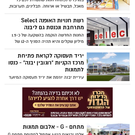
מאכל, תבשיל או ארוחה. תבלינים, תערובות,
חליטות ועוד הרבה פינוקים תמצאו בתמר -
חוויה של טעם
רשת חנויות האופנה Select
מתרחבת ונכנסת גם ליבנה
החנות החדשה הוקמה בהשקעה של כ-1.5
מיליון שקלים והיא תהיה הסניף ה-12 של
הרשת, הפרוסה ברחבי הארץ, מצפון ועד
דרום. במהלך 2016 צפויה הרשת לפתוח כ-2
יריד תעסוקה לקראת פתיחת
חנויות חדשות. במקביל, יוצאת רשת Select
מרכז הקניות "רוגובין יבנה" - כנסו
במיתוג מחדש עם הסלוגן: "להתחדש,
לתמונות
להתלבש, להתרגש"
עיריית יבנה יוזמת את יריד תעסוקה המיועד
לתושבי העיר לקראת השקתו של מרכז
הקניות והבילוי לכל המשפחה "רוגובין יבנה"
בשכונת נאות-רבין. מרכז הקניות עתיד
להיפתח לאחר תקופת החגים. העבודה באתר
בעיצומה - כנסו לתמונות מהמתחם
מתחם - G - אלבום תמונות
אלפי יבנאים הגיעו אתמול לפתיחת מתחם G