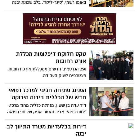
באופן רשמי, 'סיגר-ליקר'. בלב שכונת יבנה
הירוקה, במתחם קרסו, תוכלו למצוא מגוון של
סיגרים, הגדול ביותר בארץ, כל סוגי הטבק
ומבחר של אלכוהול. בערב הפתיחה יוכלו
המבקרים ליהנות מבר אלכוהול חינם שיכלול,
בין היתר, את כל סוגי הוויסקי הבירות
מהחבית והקוקטיילים המיוחדים. החנות
משמשת גם כמקום מפגש לחברים ולחוג
טקס חלוקת דיפלומות מכללת
מעשני הסיגרים ואפשר לשתות בו כוסית
אורט רחובות
ליהנות מהאווירה המיוחדת והקונספט
הייחודי. סיגר וליקר, הנחשול 22, מרכז קרסו,
250 הנדסאים חדשים ממכללת אורט רחובות
יבנה. טל: 08-8699909
מצטרפים לשוק העבודה.
הפנינג פתיחה חגיגי למרכז רפואי
חדש של הכללית ביבנה הירוקה
ד"ר עדה בן ששון, מנהלת כללית מחוז מרכז:
"צוות רפואי אדיב ומסור יעניק שירותי רפואה
במתחם חדש ואיכותי המותאם לצורכי
הלקוחות"
דירות בבלעדיות משרד התיווך לב
יבנה