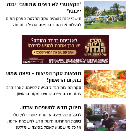
"הקאנטרי לא רוצים שתושבי יבנה
ייכנסו"
תושבי יבנה זועמים עקב החלטת פארק המים
להעלות את מחיר הכניסה הרגיל ביום חול
ל-90 ₪, לצד שורה ארוכה של קביעות
המקשות משמעותית על תושבי העיר לבלות
במקום. "זו חוצפה שאין כדוגמתה, לקחו שטח
ציבורי והפכו אותו לאליטות בלבד", אומר
תושב זועם
תוצאות סקר הפיצות - פיצה שמש
במקום הראשון!
סקר הפיצות הגדול הגיעה לסיומו. לאחר קרב
צמוד זכתה פיצה שמש במקום הראשון.
הבעלים של פיצה שמש: "הסקר משקף
עבודה קשה והתמדה". כנסו לתוצאות
תינוק חדש למשפחת אדסו.
המלאות
לבעלים של פיצה אדסו חזי ושירי לוי, נולד
בשבת האחרונה תינוק חדש למשפחת אדסו ,
אז כל מי שמגיע לאכול בפיצה שימזלט!