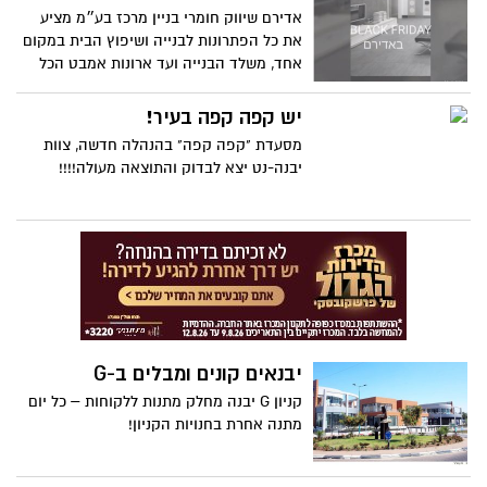
רעיון שיווקי חדשני העומד להצעיד את תחום
אדירם שיווק חומרי בניין מרכז בע״מ מציע
המסחר הקמעונאי בישראל צעד אחד קדימה
את כל הפתרונות לבנייה ושיפוץ הבית במקום
אחד, משלד הבנייה ועד ארונות אמבט הכל
לבית תחת קורת גג אחת. ועכשיו, לרגל חגיגות
ה Black Friday יומיים של מבצעים
יש קפה קפה בעיר!
מטורפים!! החל ממחר, יום חמישי ועד שישי,
מסעדת "קפה קפה" בהנהלה חדשה, צוות
בתאריכים 23-24.11.
יבנה-נט יצא לבדוק והתוצאה מעולה!!!!
יבנאים קונים ומבלים ב-G
קניון G יבנה מחלק מתנות ללקוחות – כל יום
מתנה אחרת בחנויות הקניון!