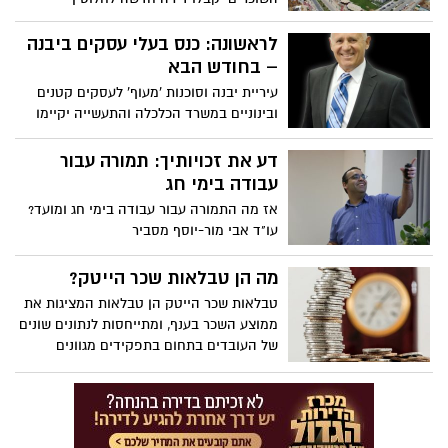
"מהניילונים" לתקופה של חמש שנים; שש
דירות הושכרו בתוך שבועיים, ארבע דירות
לראשונה: כנס בעלי עסקים ביבנה
אחרונות נותרו
– בחודש הבא
עיריית יבנה וסוכנות 'מעוף' לעסקים קטנים
ובינוניים במשרד הכלכלה והתעשייה יקיימו
מסגרת חדשה לייעוץ, סיוע וליווי עסקים בעיר
[] חבר המועצה רועי גבאי פעל לגיבוש
דע את זכויותיך: תמורה עבור
היוזמה, חבר המועצה דורון מלכה ממונה על
עבודה בימי חג
תחום העסקים הקטנים בעיר [] ראש העיר
אז מה התמורה עבור עבודה בימי חג ומועד?
גוב-ארי: "בתי העסק והמסחר הם אחד
עו"ד אבי מור-יוסף מסביר
הכוחות המשפיעים והחשובים בחיי העיר"
מה הן טבלאות שכר הייטק?
טבלאות שכר הייטק הן טבלאות המציגות את
ממוצע השכר בענף, ומתייחסות לנתונים שונים
של העובדים בתחום בתפקידים מגוונים