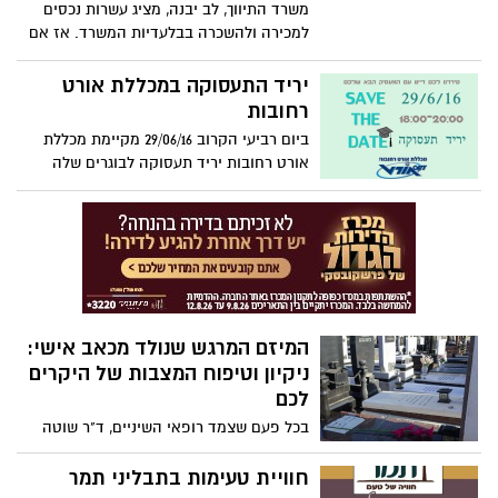
משרד התיווך, לב יבנה, מציג עשרות נכסים
למכירה ולהשכרה בבלעדיות המשרד. אז אם
אתם בדרך לנכס הבא שלכם, תעצרו בתיווך לב
יבנה ותצאו עם מפתחות לבית החדש שלכם.
יריד התעסוקה במכללת אורט
רחובות
ביום רביעי הקרוב 29/06/16 מקיימת מכללת
אורט רחובות יריד תעסוקה לבוגרים שלה
ולסטודנטים.
המיזם המרגש שנולד מכאב אישי:
ניקיון וטיפוח המצבות של היקרים
לכם
בכל פעם שצמד רופאי השיניים, ד"ר שוטה
ואלכסנדר מוסייב, פקדו את בית העלמין על
מנת להתייחד עם זכרם של אמם המנוחה,
חוויית טעימות בתבליני תמר
נחמץ ליבם נוכח המצבה מלאת החול והאבק.