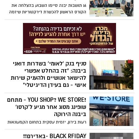
16 תושבות יבנה סיימו השבוע בהצלחה את
הקורס הראשון להכשרת דירקטוריות שיזמה
עיריית יבנה בשיתוף המרכז להשתלמויות
באוניברסיטת בר-אילן
סניף בנק 'לאומי' בשדרות דואני
ביבנה: "זה בהחלט אפשרי
להישאר אנושיים ולהעניק שירות
אישי - גם בעידן הדיגיטלי"
הסניף המרכזי של בנק 'לאומי' בשדרות דואני
!YOU SHOP? WE STORE - מתחם
פינת שבזי ביבנה, עבר באחרונה מתיחת פנים
ושדרוג – הן מן ההיבט האסתטי, והן מההיבט
שופינג מסוג אחר מגיע ל'קרסו'
השירותי – במטרה לייעל ולהנעים את חוויית
ביבנה הירוקה
הלקוח בכל מגזרי הלקוחות אותם הסניף
רעות בירון, יזמית עסקית בתחום הקמעונאות
משרת: אנשים פרטיים, בעלי עסקים, חברות
בישראל, תושבת יבנה בארבע השנים
וארגונים
האחרונות – עמלה בשנה האחרונה על יישום
BLACK RFIDAY -באדירם!!