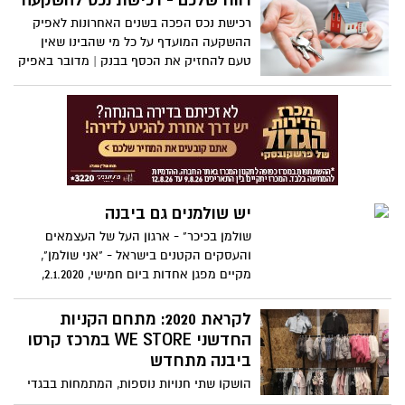
רווח שלכם - רכישת נכס להשקעה
רכישת נכס הפכה בשנים האחרונות לאפיק
ההשקעה המועדף על כל מי שהבינו שאין
טעם להחזיק את הכסף בבנק | מדובר באפיק
סולידי לכאורה, שלאורך זמן תמיד יהיה
במגמת עליה | את ההשקעה בנדל"ן מודדים
בעיקר באמצעות התשואה השנתית שתתקבל
כתוצאה מהשכרת הנכס, וכן בבחינת עליית
השווי של אותו נכס לאורך תקופה
יש שולמנים גם ביבנה
שולמן בכיכר" - ארגון העל של העצמאים
והעסקים הקטנים בישראל - "אני שולמן",
מקיים מפגן אחדות ביום חמישי, 2.1.2020,
בכיכר 'הבימה' בתל-אביב | אושר עשור,
המרכז את תא העסקים של יבנה והסביבה:
לקראת 2020: מתחם הקניות
"אנחנו קוראים לעצמאים ולבעלי עסקים
החדשני WE STORE במרכז קרסו
קטנים ובינוניים, להצטרף אלינו. בעיר חיים
ביבנה מתחדש
ועובדים עצמאים רבים, ומטרת פעילות
הושקו שתי חנויות נוספות, המתמחות בבגדי
הקבוצה היא לשפר את מצבם הכלכלי
ילדים ובמוצרי בייסיק לכל המשפחה