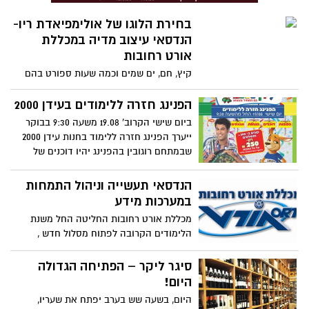
בחירת הלוגו של אולימפיאדת ריו-
הנדסאי עיצוב מדיה במכללת
אורט רחובות
קיץ, חם, ים שמים וכמה שעות ספורט בהם
אנחנו צופים ומלווים באופן פאסיבי- אקטיבי
את אולימפיידת ריו.
הפנינג חזרה ללימודים בעידן 2000
ביום שישי הקרוב' 19.08 משעה 9:30 בבוקר
ייערך הפנינג חזרה ללימוד בחנות עידן 2000
שבמתחם רוגובין בהפנינג יהיו דוכנים של
שערות סבתא פופקורן ברד וכמובן מוזיקה
והכי חשוב קונים ב 300 ₪ ומשלמים רק 250
הנדסאי תעשייה וניהול התמחות
₪ על כל החנות כולל צעצועים משחקים
במערכות מידע
אופניים ועוד מחכים לכם
מכללת אורט רחובות החליטה החל משנת
הלימודים הקרובה לפתוח מסלול חדש ,
המסלול הינו מסלול לימודי מערכות מידע
הכולל: ניהול מערכות מידע, תכנית מערכות ,
סיגר ליקר – הפתיחה הגדולה
אפיון יזום והטמעה.
היום!
היום, בשעה שש בערב יפתח את שעריו,