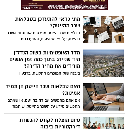
מתי כדאי להתעדכן בטבלאות
שכר ההייטק?
טבלאות שכר הייטק מפרטות את נתוני השכר
בהייטק על-פי ממוצעים, ומתעדכנות
בדרך-כלל מדי שנה. תחום ההייטק הוא אחד
התחומים בו שינויי השכר בולטים, ונעים בקצב
מדד האופטימיות בשוק הנדל"ן
מהיר מאוד, ובכל שנה ניתן לראות עדכונים
מיד שנייה: בתוך כמה זמן אנשים
חשובים ובולטים מאוד בסקרי השכר בענף
מורידים את מחיר הדירה?
ביבנה שוק המוכרים התקשח: ברבעון
המקביל אשתקד חלה הורדה במחיר אחרי 23
ימים, ואילו ברבעון השני של 2019 המוכרים
האם טבלאות שכר הייטק הן תמיד
מוכנים להוריד מחיר רק אחרי 26 ימים |השוק
אמינות?
בכללו גם כן מקשיח עמדות: מחקר של 'יד2'
אם אתם מחפשים עבודה בהייטק, או שאתם
הבודק תוך כמה זמן בשוק היד שנייה אנשים
מחפשים מידע על השכר בהייטק, שיתמוך
מורידים מחיר דירת 4 חדרים, קובע כי
בבקשת העלאת שכר שלכם או לכל מטרה
הממוצע הארצי עומד על 33 ימים לרבעון
אחרת, בוודאי כבר שמעתם על המושג
סיום מוצלח לקורס להכשרת
השני של 2019 – עלייה של יומיים לעומת
'טבלאות שכר הייטק'
דירקטוריות ביבנה
הרבעון המקביל אשתקד