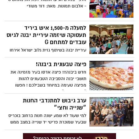
- אלבום תמונות. מאת: דוד מטודי
למעלה מ-1,500 איש ביריד
תעסוקה שיזמה עיריית יבנה לגיוס
עובדים למתחם G
עיריית יבנה בשיתוף גזית גלוב ישראל אירחו
הערב (א') למעלה מ-1,500 איש ביריד
תעסוקה לגיוס עובדים למתחם G יבנה
פיצה טבעונית ביבנה!
שייפתח בסוף חודש אוגוסט 2015. היריד
חדש ביבנה!!! פיצה אדסו בעיר מזמינה את
התקיים במעמד צבי גוב-ארי, ראש עיריית
תושבי יבנה והסביבה הטבעונים להנות
יבנה וירון אשל, משנה למנכ"ל גזית גלוב
מפיצה טעימה במיוחד בשבילכם ! חפשו
ישראל.
״פיצה אדסו״ בפייסבוק או התקשרו :1-700-
500-570
ערב גיבוש למתנדבי החנות
״שנייה וחצי״
למי שעוד לא שמע ישנה חנות ברחוב בוכריס
שבעיר שמוכרת פריטי יד שנייה במצב ממש
מצויין במחירים ממש קטנים, אמש התקיים
ערב גיבוש למתנדבי החנות אשר במשך כל