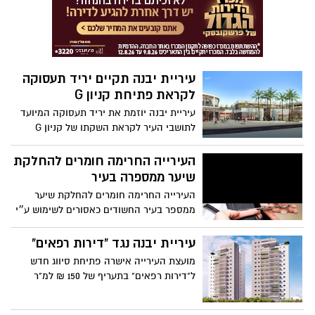
השנה הם דואגים לחנות ועושים עבודה
מדהימה המאפשרת להפיץ את הטוב לכלל
יבנה . המרצה ערן שחר שהגיעה להרצות
בהתנדבות נתן הרצאה על אנרגיות מדהימות
וראיה שונה על החיים,
עיריית יבנה תקיים יריד תעסוקה
לקראת פתיחת קניון G
עיריית יבנה יוזמת את יריד תעסוקה המיועד
לתושבי העיר לקראת השקתו של קניון G
יבנה- מתחם קניות בילוי ופנאי ייחודי. הקניון
עתיד להיפתח במהלך חודש אוגוסט בשדרות
העירייה החרימה חומרים להחלקת
ירושלים שבכניסה המערבית לעיר
שיער ממספרה בעיר
העירייה החרימה חומרים להחלקת שיער
ממספר בעיר החשודים כאסורים לשימוש ע״י
משרד הבריאות
עיריית יבנה נגד "דירות רפאים"
מועצת העירייה אישרה פתיחת סיווג חדש
ל"דירות רפאים" בתעריף של 150 ₪ למ"ר