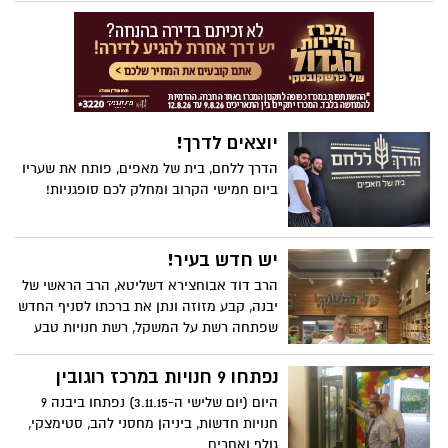
רשת על המשקל, שהחליטה לפתוח סניף
רביעי ביבנה הירוקה, התמקמה במרכז רוגובין
שנפתח לאחרונה ומבטיחה לתושבי האזור
מגוון פעילויות והפתעות
יוצאים לדרך!
הדרך ללחם, בית של מאפים, פותח את שעריו
ביום חמישי הקרוב ומחלק לכם סופגניות!
יש חדש בעיר!
הרב דוד אבוחצירא דשליטא, הרב הראשי של
יבנה, קבע מזוזה ונתן את ברכתו לסניף החדש
שפתחה רשת על המשקל, רשת חנויות טבע
ומזון בריאות, במרכז רוגובין ביבנה הירוקה
נפתחו 9 חנויות במרכז רוגובין
היום (יום שלישי ה-3.11.15) נפתחו ביבנה 9
חנויות חדשות, ביניהן מחסני להב, סטימצקי,
גולף ואחרים