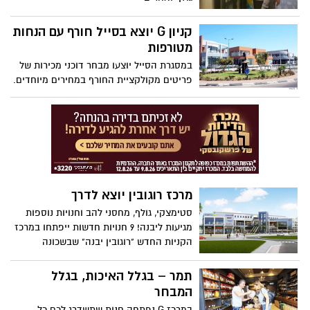
קניון G יוצא בסייל חורף עם הנחות
מטורפות
במסגרת הסייל יוצעו מבחר דוכני מכירות של
פריטים מקולקציית החורף במחירים מיוחדים.
סייל החורף יתקיים במתחםG יבנה בימים
שלישי-חמישי, בין התאריכים: 3-5/11/15 בלבד
מרכז רוגובין יוצא לדרך
סטימצקי, גולף, מחסני להב וחנויות נוספות
מגיעות ליבנה! 9 חנויות חדשות ייפתחו במרכז
הקניות החדש "רוגובין יבנה" שבשכונה
הירוקה
תמר – בגלל האיכות, בגלל
המבחר
במרכז G נפתחה חנות שתשדרג לכם כל