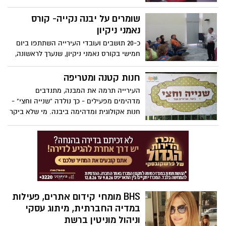
שומרים על יבנה נקייה- קורס
נאמני ניקיון
כ-20 תושבים ועובדי העירייה השתתפו ביום
חמישי בקורס נאמני ניקיון, שנערך לראשונה,
ביוזמת עיריית יבנה והמשרד להגנת הסביבה.
חנות קטנה ומטריפה
העירייה תרמה את המבנה, מתנדבים
מדהימים מפעילים - כך נולדה "שנייה וחצי" -
חנות אקולוגית ומדהימה ביבנה. מי שלא ביקר
חייב. כנסו לתמונות
BHS מומחי קידום אתרים, פעילות
במדיה החברתית, מיתוג עסקי
וניהול מוניטין ברשת