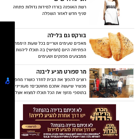
רשת האופנה בורדו למידות גדולות פתחה
סניף חדש לאזור השפלה
בורקס גם בלילה
מאפים טעימים וטריים בכל שעות היממה *
הפתיחה היום (חמישי) בה תוכלו ליהנות
ממבצעים מפנקים וטעימים
מר ספורט מגיע ליבנה
רוצים להפוך את הבית לחדר כושר? מחפשים
מכשיר שיעשה אתכם מחוטבים? מעוניינים
בתוספי מזון? את הכל תוכלו למצוא אצל אילן
אזולאי, שם דבר בעולם הספורט