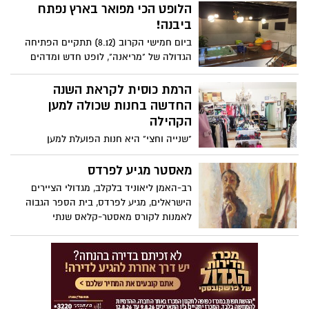
הלופט הכי מפואר בארץ נפתח
ביבנה!
ביום חמישי הקרוב (8.12) תתקיים הפתיחה
הגדולה של "מריאנה", לופט חדש ומדהים
שהוקם באזור התעשייה הדרומי, בבניין "יינות
ביתן", ליד חדר הכושר "לזוז". הכניסה
הרמת כוסית לקראת השנה
חופשית החל מ-20:30
החדשה בחנות שכולה למען
הקהילה
"שנייה וחצי" היא חנות הפועלת למען
הקהילה הממוקמת ברחוב בוכריס פינת
החבצלת. בחנות נמכרים בגדים, צעצועים וכלי
מאסטר מגיע לפרדס
בית ורוב המוצרים נמכרים בין 5 ל-20 שקלים.
רב-האמן ליאוניד בלקלב, מגדולי הציירים
כל ההכנסות בחנות מיועדות לפרויקטים למען
הישראלים, מגיע לפרדס, בית הספר הגבוה
הקהילה ולמען בני נוער. היום, בשעה 18:30
לאמנות לקורס מאסטר-קלאס שנתי
תיערך הרמת כוסית לקראת השנה החדשה,
כל תושבי יבנה מוזמנים לחגוג את השנה
החדשה עם הפרויקט המדהים שפועל למען
הקהילה.