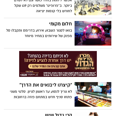
אפשר ליהנות בחדר כושר וגם לא לשלם
ביוקר. ב"פרופיט" משלמים רק 139 שקל
לחודש בלי קנסות יציאה
חלום מקומי
בואו לסגור השבוע אירוע בדרימס ותקבלו סל
מפנק של שירותים במחיר מיוחד
"קיצרנו ליבנאים את הדרך"
לא צריך לנסוע עד ראשון לציון. סלטי משני
פתחו סניף חדש במתחם פוזה ברחובות
הכי גדול שיש