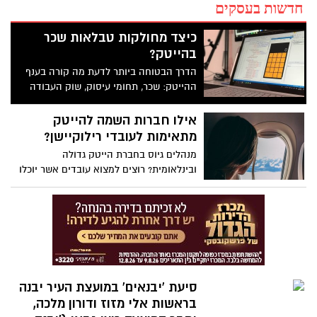
חדשות בעסקים
כיצד מחולקות טבלאות שכר
בהייטק?
הדרך הבטוחה ביותר לדעת מה קורה בענף
ההייטק: שכר, תחומי עיסוק, שוק העבודה
וכוח אדם
אילו חברות השמה להייטק
מתאימות לעובדי רילוקיישן?
מנהלים גיוס בחברת הייטק גדולה
ובינלאומית? רוצים למצוא עובדים אשר יוכלו
לקבל הכשרה בישראל ובסופו של דבר
להשתלב במשרדי החברה שלכם בארצות
אחרות ברחבי העולם, במסגרת הליך
רילוקיישן? אם כן, הגעתם אל המקום הנכון
סיעת 'יבנאים' במועצת העיר יבנה
בראשות אלי מזוז ודורון מלכה,