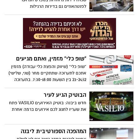
לפנטהאוזים גם בדירות הרגילות
"שופ כלי" מזמין, ואתם מגיעים
"שופ כלי" (שיווק והפצת כלי עבודה) מזמין
אתכם לתערוכה שתתקיים מחר (שני, שלישי)
23-24/12 בין השעות 7:30-18:00. בתערוכה
יינתנו מחירים מיוחדים של כלי עבודה שונים
ושי לכל רוכש. רחוב הפרת 2 א.ת יבנה, קומת
הבוטיק הגיע לעיר
קרקע בבנין בן יקר גת. 08-9331101 או בנייד
חדש ביבנה: בוטיק האירועים VASILIO פתח
050-8882353
את שעריו לחגוג לכם אירועים ברמה אחרת
המהפכה הספורטיבית ליבנה