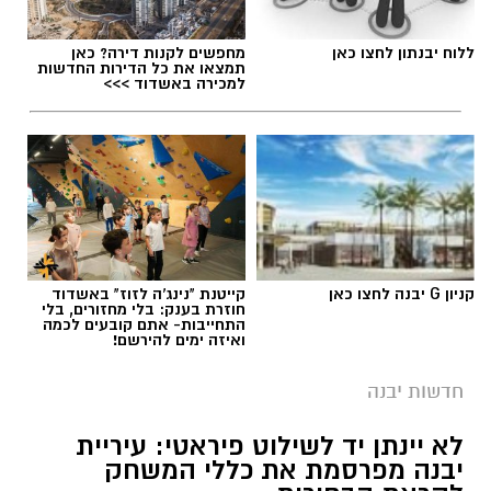
ללוח יבנתון לחצו כאן
מחפשים לקנות דירה? כאן
תמצאו את כל הדירות החדשות
למכירה באשדוד >>>
קניון G יבנה לחצו כאן
קייטנת "נינג'ה לזוז" באשדוד
חוזרת בענק: בלי מחזורים, בלי
התחייבות- אתם קובעים לכמה
ואיזה ימים להירשם!
חדשות יבנה
לא יינתן יד לשילוט פיראטי: עיריית
יבנה מפרסמת את כללי המשחק