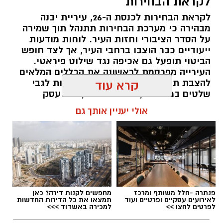
לקראת הבחירות
לקראת הבחירות לכנסת ה-26, עיריית יבנה
מבהירה כי מערכת הבחירות תתנהל תוך שמירה
על הסדר הציבורי וחזות העיר. לוחות מודעות
ייעודיים כבר הוצבו ברחבי העיר, אך לצד חופש
הביטוי תופעל גם אכיפה נגד שילוט פיראטי.
העירייה מפרסמת לראשונה את הכללים המלאים
להצבת תעמולת בחירות, לרבות הנחיות לגבי
קרא עוד
שלטים במרפסות, בתים פרטיים, בתי עסק
והמרחב הציבורי
אולי יעניין אותך גם
עופר אשטוקר / 12:16 06.08.26
פנתרה -חלל משותף ומרכז
מחפשים לקנות דירה? כאן
לאירועים עסקיים ופרטיים ועוד
תמצאו את כל הדירות החדשות
תגים:
כללים לשילוט ביבנה לקראת הבחירות
לפרטים לחצו >>
למכירה באשדוד >>>