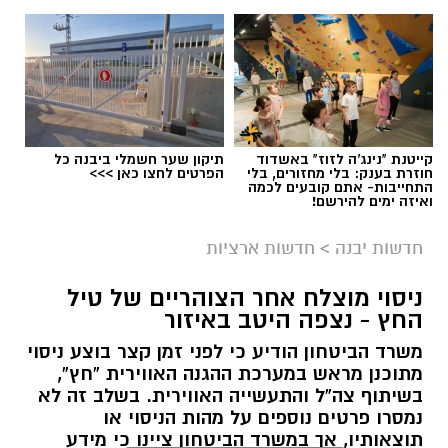
קייטנת "נינג'ה לזוז" באשדוד
תיקון שער חשמלי ביבנה כל
חוזרת בענק: בלי מחזורים, בלי
הפרטים לחצו כאן >>>
התחייבות- אתם קובעים לכמה
ואיזה ימים להירשם!
חדשות יבנה
>
חדשות ארציות
ניסוי מוצלח אחר הצוהריים של טיל
צילום: עיריית יבנה
החץ - נצפה היטב באיזור
משרד הביטחון הודיע כי לפני זמן קצר בוצע ניסוי
הבחירות לכנסת ייערכו ב־27 באוקטובר ובעיריית
מתוכנן מראש במערכת ההגנה האווירית “חץ”,
יבנה מפרסמים את הכללים להצבת שלטי תעמולת
בשיתוף צה”ל והתעשייה האווירית. בשלב זה לא
בחירות ברחבי העיר. המטרה היא לאפשר לכלל
נמסרו פרטים נוספים על מהות הניסוי או
המפלגות לנהל קמפיין בחירות הוגן ושוויוני, לצד
תוצאותיו, אך במשרד הביטחון ציינו כי מידע