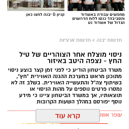
מחפשים עבודה באשדוד
קניון G יבנה לחצו כאן
והסביבה? כנסו ללוח הדרושים
הגדול של אשדוד נט
חדשות יבנה
>
חדשות ארציות
ניסוי מוצלח אחר הצוהריים של טיל
צילום: עיריית יבנה
החץ - נצפה היטב באיזור
משרד הביטחון הודיע כי לפני זמן קצר בוצע ניסוי
הבחירות לכנסת ייערכו ב־27 באוקטובר ובעיריית
מתוכנן מראש במערכת ההגנה האווירית “חץ”,
יבנה מפרסמים את הכללים להצבת שלטי תעמולת
בשיתוף צה”ל והתעשייה האווירית. בשלב זה לא
בחירות ברחבי העיר. המטרה היא לאפשר לכלל
נמסרו פרטים נוספים על מהות הניסוי או
המפלגות לנהל קמפיין בחירות הוגן ושוויוני, לצד
תוצאותיו, אך במשרד הביטחון ציינו כי מידע
נוסף יפורסם במהלך השעות הקרובות
שמירה על הסדר הציבורי, בטיחות התושבים
וחזותה הנקייה של העיר.
עופר אשטוקר / 18:33 05.08.26
קרא עוד
במסגרת ההיערכות, הציבה העירייה לוחות מודעות