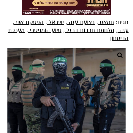
תגים:
חמאס
,
רצועת עזה
,
ישראל
,
הפסקת אש
,
עזה
,
מלחמת חרבות ברזל
,
סיוע הומניטרי
,
מערכת
הביטחון