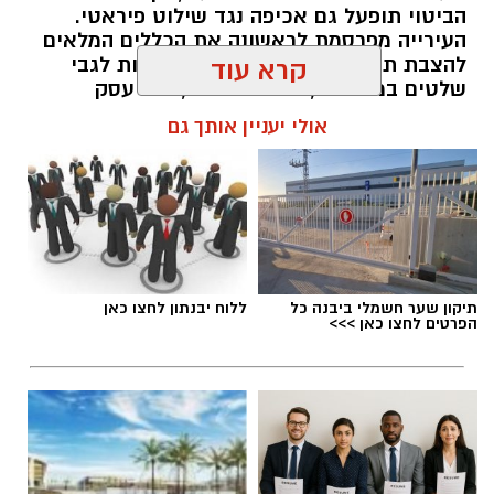
הביטוי תופעל גם אכיפה נגד שילוט פיראטי.
העירייה מפרסמת לראשונה את הכללים המלאים
להצבת תעמולת בחירות, לרבות הנחיות לגבי
קרא עוד
שלטים במרפסות, בתים פרטיים, בתי עסק
והמרחב הציבורי
אולי יעניין אותך גם
עופר אשטוקר / 12:16 06.08.26
תיקון שער חשמלי ביבנה כל
ללוח יבנתון לחצו כאן
הפרטים לחצו כאן >>>
תגים:
כללים לשילוט ביבנה לקראת הבחירות