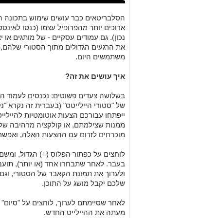
הסלבריטאים כבר עושים שימוש בתכונה הז
ארוכים יותר מהפרופיל עצמו (כנסו לאינסט
נכון). גם עמודים עסקיים - של מותגים או י
את הרגעים הגדולים מתוך הסטורי שלהם, מ
משתמשים היום.
איך עושים את זה?
בשלושה צעדים פשוטים: נכנסים לעמוד ה
של "סטורי היילייטס" (בעברית זה נקרא "נק
ייפתחו עבורכם הצעות אוטומטיות להייליי
ממנות שצילמתם, או קולקציה מרהיבה של
מוכרחים לזרום עם ההצעות האלה, ואפשר 
לוחצים על כפתור הפלוס (+) הגדול, ומש
בעבר. לאחר שתבחרו אחד (או יותר), תועב
ולערוך את תמונת הקאבר של הסטורי, וגם 
שלכם יקבל מושג על התוכן.
לאחר שסיימתם לערוך, לוחצים על "סיום" 
מעתה את ההיילייט החדש.