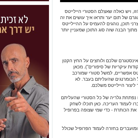
ו, ויש כאלה שאצלם הסטורי היילייטס
גרם של תום יער ותראו איך עושים את זה
צרני תוכן, נוהגים להעמיס על ההיילייטס
תוך הבנה שזה סוג התוכן שמעניין יותר
אינסטגרם שלכם ולוחצים על החץ הקטן
ודות עיקריות של סיפורים"). מכאן
טס אפשריים, למשל סטורי שמורכב
 הבומרנגים שהעליתם בעבר. לא
ליצור היילייטס משלכם.
ם נפתחת גלריה של כל הסטורי שהעליתם
רו לעמוד העריכה. כאן תוכלו לשחק
את הכותרת - כדי שמי שצופה בפרופיל
ומועברים בחזרה לעמוד הפרופיל שכולל