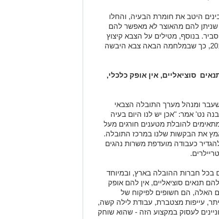
ינים היטב את חומרת הבעיה, והחלו
 שניתן להם מהאוצר לא מאפשר להם
ביר. בנוסף, מטילים על הצבא קיצוץ
רוחבי של מיליארד שקל בשנת התקציב 2019, כך שבמלחמה הבאה צבא היבשה
תנאים סוציאליים, אין אופק כלכלי,
לשעבר ומנהל מערך התובלה הצבאי
ה נט' אמר: "אכן יש לנו היום בעיה
תאימים להובלת מטענים חורגים מעל
 לאמץ את הבקשות שלנו במרכז התובלה.
להגדיר כעבודה מועדפת משרות נהגים
ריילרים.
ים בכל חברות ההובלה בארץ, ובמיוחד
להם תנאים סוציאליים, אין להם אופק
דים האלה, הם חשופים לפיקוח של
תר, עייפות מצטברת, עבודת לילה קשה,
רב בעלי רישיונות 0.4 לא מעוניינים לעסוק במקצוע הזה - שהוא שוחק