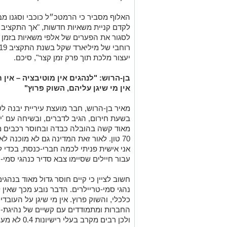
האלוף מסביר כי הרמטכ״ל כוכבי וסגנו מב
לקדם קניית משאיות חדשות, "אך התקציב
לסגור את הפערים של אלפי משאיות בזמן ס
יעצור מלכת תוך פרק זמן קצר", סיכם.
בן-הרוש: "לנהגים אין מוטיבציה – אין 
אין מי שיגן עליהם, השוק פרוץ"
מאיר בן-הרוש, חבר מועצת עיריית יבנה 
בשעת חירום, הגיב לדברים, ובשיחה עם 'יבנ
מאוד קשה בהובלה כבדה ובחוסר רכבים מ
70 טון. לאור זאת המדינה גם לא מוכנה
אני אישית פניתי לכמה חברי-כנסת, בכדי 
עבור חיילים שסיימו צבא סדיר כנהגי סמי-ט
חשוב לציין כי קיים חוסר גדול מאוד בנהג
נהגי סמי-טריילרים. הדבר נובע מכך שאין 
כלכלי, והשוק פרוץ. אין מי שיגן על העוב
החברות ומתמודדים עם קשיים של נהיגת-י
ולכן רבים מק