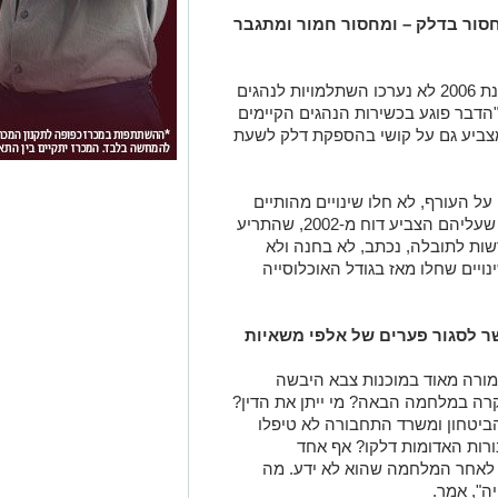
חסור בדלק – ומחסור חמור ומתגבר
ממצא נוסף שמציין המבקר קובע כי למן שנת 2006 לא נערכו השתלמויות לנהגים
הדבר פוגע בכשירות הנהגים הקיימים
 המצביע גם על קושי בהספקת דלק לשעת
ל העורף, לא חלו שינויים מהותיים
בהקצאת המשאבים ולא צומצמו החוסרים שעליהם הצביע דוח מ-2002, שהתריע
ות לתובלה, נכתב, לא בחנה ולא
 משנת 2002, למרות שינויים שחלו מאז בגודל האוכלוסייה
ר לסגור פערים של אלפי משאיות
חמורה מאוד במוכנות צבא היבשה
רה במלחמה הבאה? מי ייתן את הדין?
ביטחון ומשרד התחבורה לא טיפלו
רות האדומות דלקו? אף אחד
 לאחר המלחמה שהוא לא ידע. מה
ה", אמר.