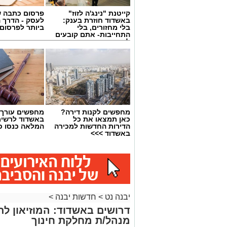
קייטנת "נינג'ה לזוז"
פרסום כתבה ש
באשדוד חוזרת בענק:
לעסק - הדרך 
בלי מחזורים, בלי
ביותר לפרסום
התחייבות- אתם קובעים
לכמה ואיזה ימים
להירשם!
מחפשים לקנות דירה?
מחפשים עורך ד
כאן תמצאו את כל
באשדוד לרשי
הדירות החדשות למכירה
המלאה כנסו כא
באשדוד >>>
יבנה נט
>
חדשות יבנה
>
דרושים באשדוד: המוזיאון ל
מנהל/ת מחלקת חינוך