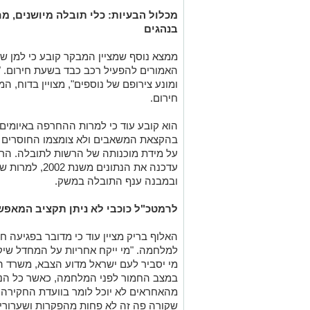
מכלול הבעיות: כלי תובלה מיושנים, מ
בנהגים
האמורים להפעיל רכב כבד בשעת חירום. "
ומונע צירופם של נוספים", מצויין בדוח,
חירום.
הוא קובע עוד כי למרות ההחרפה באיומים ע
על מידת מוכנותה של הרשות לתובלה. הרש
עדכנה את הנתונים
ובמבנה ענף התובלה במשק.
לרמטכ"ל כוכבי לא ניתן תקציב המאפש
האלוף בריק מציין עוד כי מדובר בפגיעה 
למלחמה. "מי ייקח אחריות על המחדל שיק
מי יסביר לעם ישראל מדוע הצבא, משרד ה
במצב החמור לפני המלחמה, כאשר כל הנו
מהאחראים לא יוכל לומר בוועדת החקירה
שקורה פה זה לא פחות מהפקרות ושערוריי