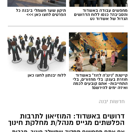
מחפשים עבודה באשדוד
תיקון שער חשמלי ביבנה כל
והסביבה? כנסו ללוח הדרושים
הפרטים לחצו כאן >>>
הגדול של אשדוד נט
קייטנת "נינג'ה לזוז" באשדוד
ללוח יבנתון לחצו כאן
חוזרת בענק: בלי מחזורים, בלי
התחייבות- אתם קובעים לכמה
ואיזה ימים להירשם!
חדשות יבנה
דרושים באשדוד: המוזיאון לתרבות
הפלשתים מגייס מנהל/ת מחלקת חינוך
אם אתם מחפשים תפקיד שמשלב חינוך, תרבות,