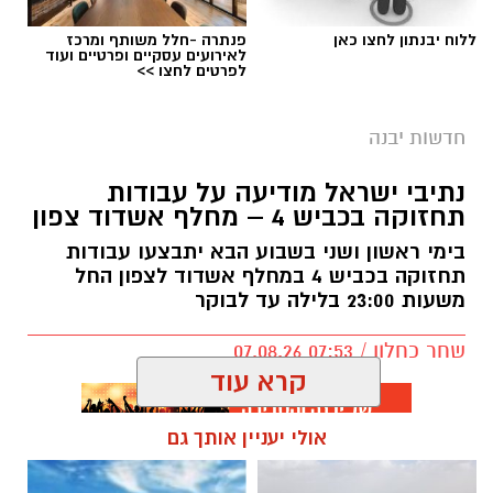
ללוח יבנתון לחצו כאן
פנתרה -חלל משותף ומרכז
לאירועים עסקיים ופרטיים ועוד
לפרטים לחצו >>
יש לכם מידע חשוב שטרם נחשף? צילומים מאירוע
צילומים: משרד הבריאות
חדשותי? מצאתם טעות בכתבה? נשמח שתשתפו
חדשות יבנה
אותנו
משרד הבריאות פרסם אזהרה לציבור מפני שימוש
נתיבי ישראל מודיעה על עבודות
במוצרי שיער נוספים שנתפסו במסגרת מבצע
תחזוקה בכביש 4 – מחלף אשדוד צפון
פיקוח שנערך בתשעה סניפי רשת "מרכז
בימי ראשון ושני בשבוע הבא יתבצעו עבודות
ההחלקות".
תחזוקה בכביש 4 במחלף אשדוד לצפון החל
משעות 23:00 בלילה עד לבוקר
האזהרה מתפרסמת לאחר שבדיקות מעבדה
הושלמו לכלל המוצרים שנאספו במהלך המבצע,
שחר כחלון / 07:53 07.08.26
ובהמשך להודעת משרד הבריאות שפורסמה בחודש
יולי.
קרא עוד
בין המוצרים שנמצאו ואינם רשומים במאגרי משרד
תגים:
מחלף אשדוד
,
כביש 4
,
עבודות תחזוקה
הבריאות, ולכן חל איסור לשווקם:
אולי יעניין אותך גם