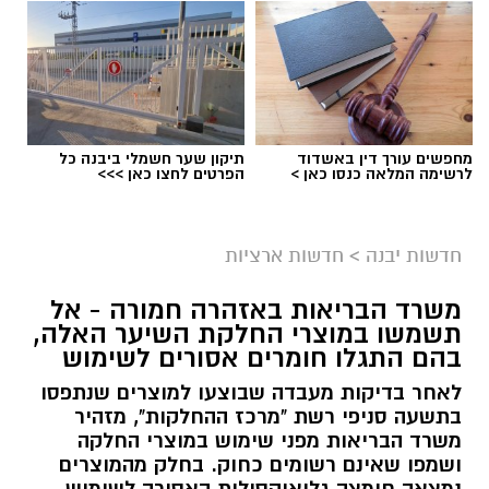
מחפשים עורך דין באשדוד
תיקון שער חשמלי ביבנה כל
לרשימה המלאה כנסו כאן >
הפרטים לחצו כאן >>>
גיוס
במסגרת התפקיד יידרש המועמד להוביל את תחום
חדשות יבנה
>
חדשות ארציות
החינוך וההדרכה במוזיאון, לנהל ולהוביל צוות
משרד הבריאות באזהרה חמורה - אל
מקצועי, לפתח תוכניות חינוכיות, ליצור אירועי תוכן
תשמשו במוצרי החלקת השיער האלה,
ופרויקטים ייחודיים ולעבוד מול קהלים מגוונים, תוך
בהם התגלו חומרים אסורים לשימוש
חיבור בין עולם התרבות, החינוך והקהילה.
לאחר בדיקות מעבדה שבוצעו למוצרים שנתפסו
בתשעה סניפי רשת "מרכז ההחלקות", מזהיר
בין דרישות התפקיד:
משרד הבריאות מפני שימוש במוצרי החלקה
ושמפו שאינם רשומים כחוק. בחלק מהמוצרים
תואר אקדמי המוכר על ידי המועצה להשכלה