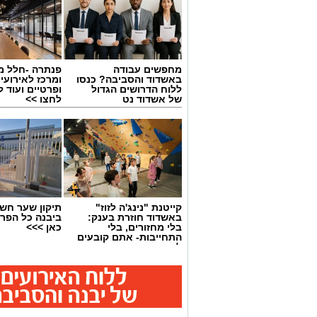
מחפשים עבודה
פנתרה -חלל מ
באשדוד והסביבה? כנסו
ומרכז לאירועי
ללוח הדרושים הגדול
ופרטיים ועוד 
של אשדוד נט
לחצו >>
קייטנת "נינג'ה לזוז"
תיקון שער חש
באשדוד חוזרת בענק:
ביבנה כל הפר
בלי מחזורים, בלי
כאן >>>
התחייבות- אתם קובעים
לכמה ואיזה ימים
להירשם!