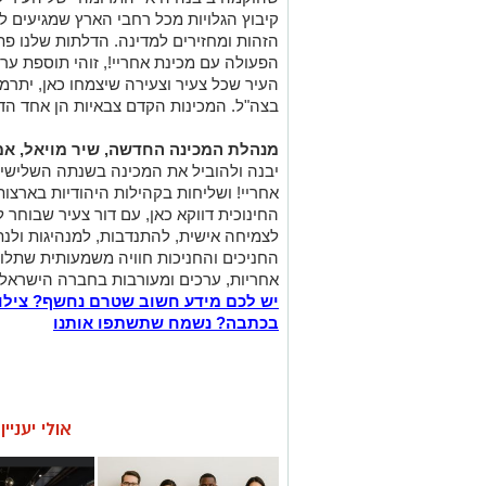
קיבוץ הגלויות מכל רחבי הארץ שמגיעים ל
הזהות ומחזירים למדינה. הדלתות שלנו פת
הפעולה עם מכינת אחריי!, זוהי תוספת ער
העיר שכל צעיר וצעירה שיצמחו כאן, יתרמ
בצה"ל. המכינות הקדם צבאיות הן אחד הד
מנהלת המכינה החדשה, שיר מויאל, אמ
יבנה ולהוביל את המכינה בשנתה השלישית
אחריי! ושליחות בקהילות היהודיות בארצ
החינוכית דווקא כאן, עם דור צעיר שבוחר ל
לצמיחה אישית, להתנדבות, למנהיגות ולנתי
החניכים והחניכות חוויה משמעותית שתלוו
אחריות, ערכים ומעורבות בחברה הישראלי
יש לכם מידע חשוב שטרם נחשף? צילו
בכתבה? נשמח שתשתפו אותנו
אולי יעניי