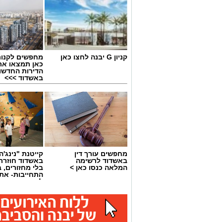
קניון G יבנה לחצו כאן
מחפשים לקנות
כאן תמצאו את
הדירות החדשו
באשדוד >>>
מחפשים עורך דין
קייטנת "נינג'ה 
צילום: עיריית יבנה
באשדוד לרשימה
באשדוד חוזרת
המלאה כנסו כאן >
בלי מחזורים, ב
הבחירות לכנסת ייער
התחייבות- את
לכמה ואיזה ימ
להצבת שלטי תעמולת בחירות ברחבי העי
להירשם!
לנהל קמפיין בחירות הוגן ושוויוני, לצד ש
וחזותה הנקייה של העיר.