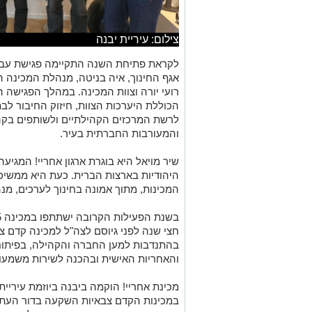
צילום: עיריית יבנה
לקראת פתיחת השנה התקיימה פגישת עבוד
אגף החינוך, איה בניטה, מנהלת המכינה ה
רועי יורה וצוות המכינה. במהלך הפגישה 
הכוללת היערכות הצוות, חיזוק החיבור לב
לרשת המרכזים הקהילתיים ולשותפים בקה
והמעורבות החברתית בעיר.
שיר מויאל היא בוגרת ארגון אחריי! המגי
היהודיות בארצות הברית. כעת היא ממשיכ
המכינות, מתוך אמונה בחינוך לערכים, מנה
חצי שנה לפני גיוסם לצה"ל למכינה קדם 
בהתנדבות למען החברה והקהילה, בפיתוח
והאחריות האישית ובהכנה לשירות משמעות
מכינת אחריי! הוקמה ביבנה ביוזמת עיריי
במכינות הקדם צבאיות השקעה בדור העתיד