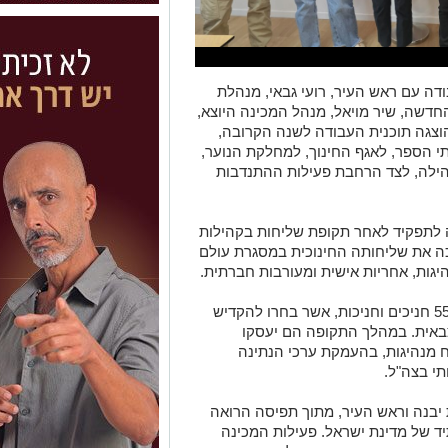
ה עם ראש העיר, רועי גבאי, מנהלת
חדשה, שיר מויאל, מנהל המכינה היוצא,
הוצגה תוכנית העבודה לשנה הקרובה,
תי הספר, לאגף החינוך, למחלקת הנוער,
ילה, לצד הרחבת פעילות ההתנדבות
עה לתפקיד לאחר תקופת שליחות בקהילות
ה את שליחותה החינוכית במסגרת עולם
יגות, אחריות אישית ומעורבות חברתית.
בשנת הפעילות הקרובה ישתתפו במכינה 55 חניכים וחניכות, אשר בחרו להקדיש
צבאית. במהלך התקופה הם יעסקו
 מנהיגות, בהעמקת ערכי הנתינה
י בצה"ל.
ת יבנה וראש העיר, מתוך תפיסה הרואה
 של מדינת ישראל. פעילות המכינה