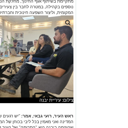
מתקיימת בשיתוף אגף החינוך, מחלקת הנו
נוספים בקהילה, במטרה לחבר בין צעירים
המקומית, וליצור השפעה חינוכית וחברתי
צילום: עיריית יבנה
ראש העיר, רועי גבאי, אמר:
"יש רגעים ש
המדינה ואני מאמין בכל ליבי בכוחן של המ
שהוקמה ביבנה היא ''התרומה'' של העיר ל