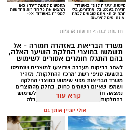
קייטנת "נינג'ה לזוז" באשדוד
מחפשים לקנות דירה? כאן
חוזרת בענק: בלי מחזורים, בלי
תמצאו את כל הדירות החדשות
במסגרת התפקיד יידרש המועמד להוביל את תחום
התחייבות- אתם קובעים לכמה
למכירה באשדוד >>>
ואיזה ימים להירשם!
החינוך וההדרכה במוזיאון, לנהל ולהוביל צוות
מקצועי, לפתח תוכניות חינוכיות, ליצור אירועי תוכן
חדשות יבנה
>
חדשות ארציות
ופרויקטים ייחודיים ולעבוד מול קהלים מגוונים, תוך
חיבור בין עולם התרבות, החינוך והקהילה.
משרד הבריאות באזהרה חמורה - אל
תשמשו במוצרי החלקת השיער האלה,
בין דרישות התפקיד:
בהם התגלו חומרים אסורים לשימוש
לאחר בדיקות מעבדה שבוצעו למוצרים שנתפסו
תואר אקדמי המוכר על ידי המועצה להשכלה
בתשעה סניפי רשת "מרכז ההחלקות", מזהיר
משרד הבריאות מפני שימוש במוצרי החלקה
גבוהה.
ושמפו שאינם רשומים כחוק. בחלק מהמוצרים
ניסיון בפיתוח הדרכה ועמידה מול קהל.
נמצאה חומצה גליאוקסילית האסורה לשימוש
ניסיון ויכולת בניהול והובלת צוות.
בהחלקות שיער, ובמוצרים נוספים התגלה
יכולת לפיתוח והפקת פרויקטים מיוחדים
פורמאלדהיד - חומר המוגדר כמסרטן
קרא עוד
ואירועי תוכן.
מנהל האתר / 08:34 07.08.26
חשיבה עצמאית ורב־תחומית.
אולי יעניין אותך גם
יחסי אנוש מצוינים, יוזמה ויצירתיות.