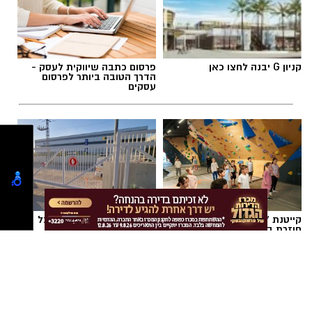
במוזיאון מציינים כי הם מחפשים מועמד או מועמדת
תגים:
משרד הבריאות
,
חומרים מסוכנים
,
מרכז
בעלי "ראש מלא ברעיונות", שיצטרפו להובלת
ההחלקות
הפעילות החינוכית והקהילתית של אחד ממוסדות
התרבות הבולטים בעיר.
קניון G יבנה לחצו כאן
פרסום כתבה שיווקית לעסק -
הדרך הטובה ביותר לפרסום
עסקים
לפרטים המלאים ולהגשת מועמדות ניתן להיכנס
לעמוד הדרושים של החברה העירונית:
להגשת מועמדות לחצו כאן
יש לכם מידע חשוב שטרם נחשף? צילומים מאירוע
קייטנת "נינג'ה לזוז" באשדוד
תיקון שער חשמלי ביבנה כל
חדשותי? מצאתם טעות בכתבה? נשמח שתשתפו
חוזרת בענק: בלי מחזורים, בלי
הפרטים לחצו כאן >>>
התחייבות- אתם קובעים לכמה
אותנו
ואיזה ימים להירשם!
צילומים: משרד הבריאות
חדשות יבנה