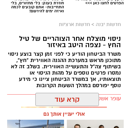
הפרטים לחצו כאן >>>
חוזרת בענק: בלי מחזורים, בלי
התחייבות- אתם קובעים לכמה
ואיזה ימים להירשם!
חדשות יבנה
>
חדשות ארציות
ניסוי מוצלח אחר הצוהריים של טיל
החץ - נצפה היטב באיזור
משרד הביטחון הודיע כי לפני זמן קצר בוצע ניסוי
מתוכנן מראש במערכת ההגנה האווירית “חץ”,
בשיתוף צה”ל והתעשייה האווירית. בשלב זה לא
נמסרו פרטים נוספים על מהות הניסוי או
תוצאותיו, אך במשרד הביטחון ציינו כי מידע
נוסף יפורסם במהלך השעות הקרובות
עופר אשטוקר / 18:33 05.08.26
קרא עוד
אולי יעניין אותך גם
תגים:
ניסוי בטיל החץ