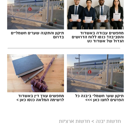
מחפשים עבודה באשדוד
תיקון והתקנה שערים חשמליים
והסביבה? כנסו ללוח הדרושים
בדרום
הגדול של אשדוד נט
אילוסטרציה ניסוי בחץ
תיקון שער חשמלי ביבנה כל
מחפשים עורך דין באשדוד
הפרטים לחצו כאן >>>
לרשימה המלאה כנסו כאן >
משרד הביטחון, צה”ל והתעשייה האווירית ביצעו
לפני זמן קצר ניסוי מתוכנן מראש במערכת ההגנה
חדשות יבנה
>
חדשות ארציות
האווירית “חץ”.