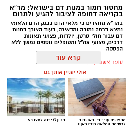
מחסור חמור במנות דם בישראל: מד”א
בהודעה קצרה שפרסם משרד הביטחון נמסר כי
בקריאה דחופה לציבור להגיע ולתרום
מדובר בניסוי שתוכנן מראש, וכי בשלב זה לא
במד”א מזהירים כי מלאי הדם בבנק הדם הלאומי
יימסרו פרטים נוספים על מהלכו או על מטרותיו.
נמצא ברמה נמוכה ומדאיגה, בעוד הצורך במנות
במשרד הוסיפו כי פרטים נוספים צפויים להתפרסם
דם עבור חולי סרטן, יולדות, פצועי תאונות
במהלך השעות הקרובות.
דרכים, פצועי צה”ל ומטופלים נוספים נמשך ללא
הפסקה
מערכת “חץ” מהווה את שכבת ההגנה העליונה של
מערך ההגנה האווירית של ישראל, ומיועדת ליירוט
עופר אשטוקר / 08:59 05.08.26
קרא עוד
טילים בליסטיים מחוץ לאטמוספירה ובגובה רב.
מעת לעת מבוצעים ניסויים מבצעיים וטכנולוגיים
אולי יעניין אותך גם
במערכת, כחלק מהמשך פיתוחה ושיפור כשירותה.
תגים:
מד״א
,
תרומת דם
,
בנק הדם
יש לכם מידע חשוב שטרם נחשף? צילומים מאירוע
חדשותי? מצאתם טעות בכתבה? נשמח שתשתפו
אותנו