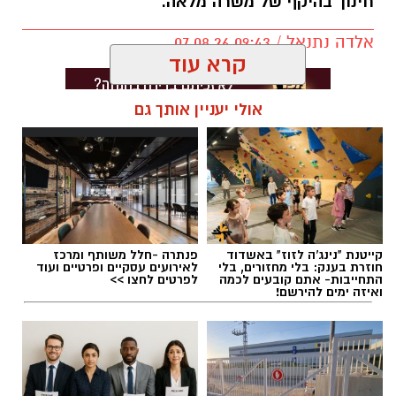
חינוך בהיקף של משרה מלאה.
אלדה נתנאל / 09:43 07.08.26
קרא עוד
אולי יעניין אותך גם
תגים:
דרושים באשדוד
קייטנת "נינג'ה לזוז" באשדוד
פנתרה -חלל משותף ומרכז
חוזרת בענק: בלי מחזורים, בלי
לאירועים עסקיים ופרטיים ועוד
התחייבות- אתם קובעים לכמה
לפרטים לחצו >>
ואיזה ימים להירשם!