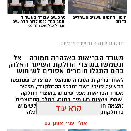
תיקון והתקנה שערים חשמליים
מחפשים עבודה באשדוד
בדרום
והסביבה? כנסו ללוח הדרושים
הגדול של אשדוד נט
גיוס
במסגרת התפקיד יידרש המועמד להוביל את תחום
חדשות יבנה
>
חדשות ארציות
החינוך וההדרכה במוזיאון, לנהל ולהוביל צוות
משרד הבריאות באזהרה חמורה - אל
מקצועי, לפתח תוכניות חינוכיות, ליצור אירועי תוכן
תשמשו במוצרי החלקת השיער האלה,
ופרויקטים ייחודיים ולעבוד מול קהלים מגוונים, תוך
בהם התגלו חומרים אסורים לשימוש
חיבור בין עולם התרבות, החינוך והקהילה.
לאחר בדיקות מעבדה שבוצעו למוצרים שנתפסו
בתשעה סניפי רשת "מרכז ההחלקות", מזהיר
בין דרישות התפקיד:
משרד הבריאות מפני שימוש במוצרי החלקה
ושמפו שאינם רשומים כחוק. בחלק מהמוצרים
תואר אקדמי המוכר על ידי המועצה להשכלה
נמצאה חומצה גליאוקסילית האסורה לשימוש
בהחלקות שיער, ובמוצרים נוספים התגלה
גבוהה.
פורמאלדהיד - חומר המוגדר כמסרטן
קרא עוד
ניסיון בפיתוח הדרכה ועמידה מול קהל.
ניסיון ויכולת בניהול והובלת צוות.