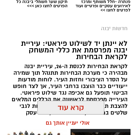
פנתרה -חלל משותף ומרכז
תיקון שער חשמלי ביבנה כל
לאירועים עסקיים ופרטיים ועוד
הפרטים לחצו כאן >>>
לפרטים לחצו >>
חדשות יבנה
לא יינתן יד לשילוט פיראטי: עיריית
יבנה מפרסמת את כללי המשחק
לקראת הבחירות
לקראת הבחירות לכנסת ה-26, עיריית יבנה
מבהירה כי מערכת הבחירות תתנהל תוך שמירה
על הסדר הציבורי וחזות העיר. לוחות מודעות
ייעודיים כבר הוצבו ברחבי העיר, אך לצד חופש
הביטוי תופעל גם אכיפה נגד שילוט פיראטי.
העירייה מפרסמת לראשונה את הכללים המלאים
להצבת תעמולת בחירות, לרבות הנחיות לגבי
קרא עוד
שלטים במרפסות, בתים פרטיים, בתי עסק
והמרחב הציבורי
אולי יעניין אותך גם
עופר אשטוקר / 12:16 06.08.26