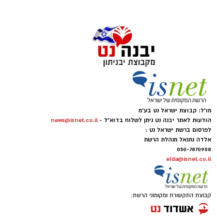
מו"ל: קבוצת ישראל נט בע"מ
הודעות לאתר יבנה נט ניתן לשלוח בדוא"ל -
news@isnet.co.il
לפרסום ברשת ישראל נט :
אלדה נתנאל מנהלת הרשת
050-7870908
elda@isnet.co.il
קבוצת התקשורת ומקומוני הרשת: