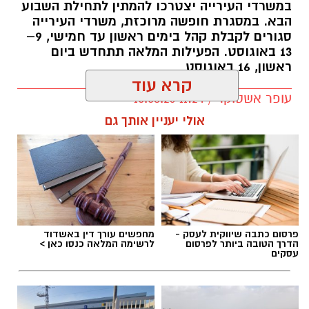
במשרדי העירייה יצטרכו להמתין לתחילת השבוע
הבא. במסגרת חופשה מרוכזת, משרדי העירייה
סגורים לקבלת קהל בימים ראשון עד חמישי, 9–
13 באוגוסט. הפעילות המלאה תתחדש ביום
ראשון, 16 באוגוסט
קרא עוד
עופר אשטוקר / 11:24 10.08.26
אולי יעניין אותך גם
תגים:
עיריית יבנה חופשה מרוכזת
פרסום כתבה שיווקית לעסק -
מחפשים עורך דין באשדוד
הדרך הטובה ביותר לפרסום
לרשימה המלאה כנסו כאן >
עסקים