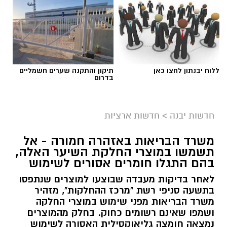
גיוס
ללוח יבנתון לחצו כאן
תיקון והתקנה שערים חשמליים
בדרום
במסגרת התפקיד יידרש המועמד להוביל את תחום
החינוך וההדרכה במוזיאון, לנהל ולהוביל צוות
מקצועי, לפתח תוכניות חינוכיות, ליצור אירועי תוכן
חדשות יבנה
>
חדשות ארציות
ופרויקטים ייחודיים ולעבוד מול קהלים מגוונים, תוך
חיבור בין עולם התרבות, החינוך והקהילה.
משרד הבריאות באזהרה חמורה - אל
תשמשו במוצרי החלקת השיער האלה,
בין דרישות התפקיד:
בהם התגלו חומרים אסורים לשימוש
לאחר בדיקות מעבדה שבוצעו למוצרים שנתפסו
תואר אקדמי המוכר על ידי המועצה להשכלה
בתשעה סניפי רשת "מרכז ההחלקות", מזהיר
משרד הבריאות מפני שימוש במוצרי החלקה
גבוהה.
ושמפו שאינם רשומים כחוק. בחלק מהמוצרים
ניסיון בפיתוח הדרכה ועמידה מול קהל.
נמצאה חומצה גליאוקסילית האסורה לשימוש