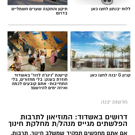
ללוח יבנתון לחצו כאן
תיקון והתקנה שערים חשמליים
בדרום
קניון G יבנה לחצו כאן
קייטנת "נינג'ה לזוז" באשדוד
חוזרת בענק: בלי מחזורים, בלי
התחייבות- אתם קובעים לכמה
ואיזה ימים להירשם!
חדשות יבנה
דרושים באשדוד: המוזיאון לתרבות
הפלשתים מגייס מנהל/ת מחלקת חינוך
אם אתם מחפשים תפקיד שמשלב חינוך, תרבות,