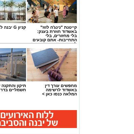
קייטנת "נינג'ה לזוז"
קניון G יבנה לחצו כאן
באשדוד חוזרת בענק:
בלי מחזורים, בלי
התחייבות- אתם קובעים
לכמה ואיזה ימים
להירשם!
מחפשים עורך דין
תיקון והתקנה 
באשדוד לרשימה
חשמליים בדרו
המלאה כנסו כאן >