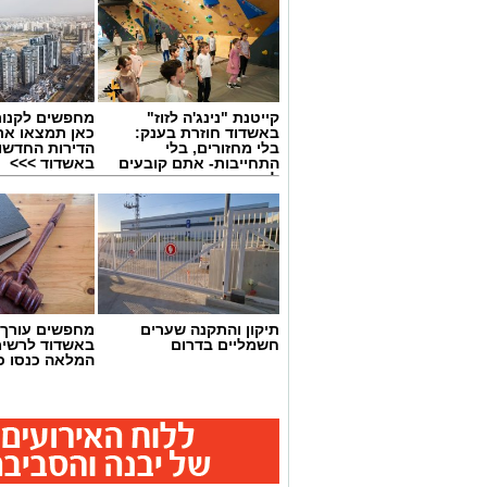
קייטנת "נינג'ה לזוז"
מחפשים לקנות
באשדוד חוזרת בענק:
כאן תמצאו את
בלי מחזורים, בלי
הדירות החדשו
התחייבות- אתם קובעים
באשדוד >>>
לכמה ואיזה ימים
להירשם!
גיוס
במסגרת התפקיד יידרש המועמד להוביל את
ולהוביל צוות מקצועי, לפתח תוכניות חינוכיו
תיקון והתקנה שערים
מחפשים עורך ד
ולעבוד מול קהלים מגוונים, תוך חיבור בין
חשמליים בדרום
באשדוד לרשי
המלאה כנסו כא
בין דרישות התפקיד:
תואר אקדמי המוכר על ידי המועצה ל
ניסיון בפיתוח הדרכה ועמידה מול קהל
ניסיון ויכולת בניהול והובלת צוות.