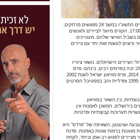
הקורס היוקרתי יתקיים לאורך שנת הלימודים התשע"ז במשך 24 מפגשים מרתקים,
שיתקיימו בכל יום שני בין השעות 9:00 ל- 17:00. הקורס מיועד לציירים ולאנשים
 בשביל האישי שלהם, מעוניינים
ור ורוצים לעשות זאת יחד עם ציירים
י הציירים הישראלים. נושאי ציוריו
ב זכה בפרסים רבים, בינהם: פרס
שיף לאמנות פיגורטיבית-ריאליסטית לשנת 2014, פרס מוזיאון ישראל לשנת 2002
לאמן ישראלי, פרס ירושלים לציור ולפיסול 1995 ומדליית זהב בפסטיבל הסרטים
וצתיות, בין השאר במוזיאון
נים בירושלים, המשכן לאמנות עין
ועשרות תערוכות קבוצתיות ופרטיות.
בעת ושינגטון, השאיפה של "פרדס" היא
ת מגוונות ברמות שונות באמנות. סדנת
מציירים לפגוש רב-אמן וביחד, לקחת