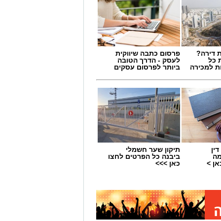
 דירה?
פרסום כתבה שיווקית
 כל
לעסק - הדרך הטובה
ת למכירה
ביותר לפרסום עסקים
 תחום החינוך וההדרכה במוזיאון, לנהל
ת, ליצור אירועי תוכן ופרויקטים ייחודיים
ין
תיקון שער חשמלי
 עולם התרבות, החינוך והקהילה.
מה
ביבנה כל הפרטים לחצו
ן >
כאן >>>
השכלה גבוהה.
.