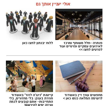
אולי יעניין אותך גם
תגים:
דרושים באשדוד
פנתרה -חלל משותף ומרכז
ללוח יבנתון לחצו כאן
לאירועים עסקיים ופרטיים ועוד
לפרטים לחצו >>
גיוס
מחפשים עורך דין באשדוד
קייטנת "נינג'ה לזוז" באשדוד
לרשימה המלאה כנסו כאן >
חוזרת בענק: בלי מחזורים, בלי
במסגרת התפקיד יידרש המועמד להוביל את תחום
התחייבות- אתם קובעים לכמה
ואיזה ימים להירשם!