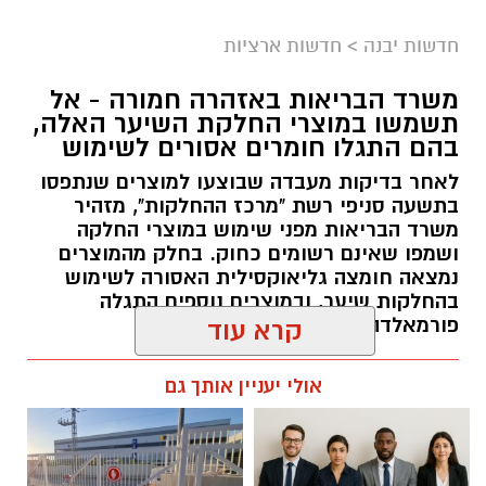
החינוך וההדרכה במוזיאון, לנהל ולהוביל צוות
מקצועי, לפתח תוכניות חינוכיות, ליצור אירועי תוכן
חדשות יבנה
>
חדשות ארציות
ופרויקטים ייחודיים ולעבוד מול קהלים מגוונים, תוך
חיבור בין עולם התרבות, החינוך והקהילה.
משרד הבריאות באזהרה חמורה - אל
תשמשו במוצרי החלקת השיער האלה,
בין דרישות התפקיד:
בהם התגלו חומרים אסורים לשימוש
לאחר בדיקות מעבדה שבוצעו למוצרים שנתפסו
תואר אקדמי המוכר על ידי המועצה להשכלה
בתשעה סניפי רשת "מרכז ההחלקות", מזהיר
משרד הבריאות מפני שימוש במוצרי החלקה
גבוהה.
ושמפו שאינם רשומים כחוק. בחלק מהמוצרים
ניסיון בפיתוח הדרכה ועמידה מול קהל.
נמצאה חומצה גליאוקסילית האסורה לשימוש
ניסיון ויכולת בניהול והובלת צוות.
בהחלקות שיער, ובמוצרים נוספים התגלה
יכולת לפיתוח והפקת פרויקטים מיוחדים
פורמאלדהיד - חומר המוגדר כמסרטן
קרא עוד
ואירועי תוכן.
מנהל האתר / 08:34 07.08.26
חשיבה עצמאית ורב־תחומית.
אולי יעניין אותך גם
יחסי אנוש מצוינים, יוזמה ויצירתיות.
במוזיאון מציינים כי הם מחפשים מועמד או מועמדת