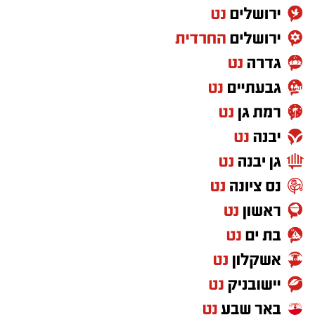
בנוסף, נמצא כי המוצר
HYDRO KERATIN PRO
HAIR STRAIGHTENING GEL
, שאף הוא אינו רשום
במאגרי משרד הבריאות, מסומן כמכיל
חומצה
גליאוקסילית
– רכיב האסור לשימוש בתכשירים
להחלקת שיער בישראל.
במשרד הבריאות מסבירים כי קיים קשר סיבתי בין
שימוש במוצרי החלקת שיער המכילים חומצה
גליאוקסילית לבין תופעות לוואי חמורות, ובהן
מקרים של
כשל כלייתי
שדווחו למשרד.
עוד נמסר כי בבדיקה שערכה המחלקה לתמרוקים
מול היצרן הרשום במאגר, חברת "תלתל", התברר
כי נמצאו בביקורת מוצרים הנושאים את השמות
Revival Riginol PRO
ו-
Revival Straight
, אך
לדבריה לא יוצרו על ידה. בעקבות זאת קיים חשש