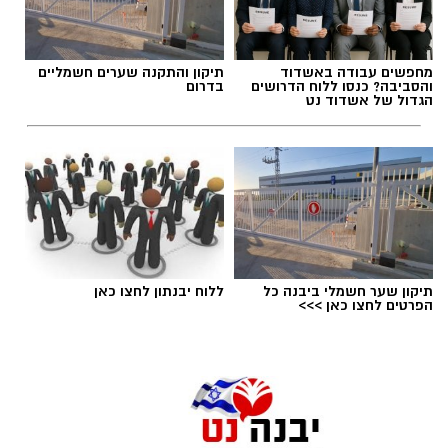
בעלי "ראש מלא ברעיונות", שיצטרפו להובלת
הפעילות החינוכית והקהילתית של אחד ממוסדות
תגים:
משרד הבריאות
,
חומרים מסוכנים
,
מרכז
התרבות הבולטים בעיר.
מחפשים עבודה באשדוד
תיקון והתקנה שערים חשמליים
ההחלקות
והסביבה? כנסו ללוח הדרושים
בדרום
הגדול של אשדוד נט
לפרטים המלאים ולהגשת מועמדות ניתן להיכנס
לעמוד הדרושים של החברה העירונית:
להגשת מועמדות לחצו כאן
יש לכם מידע חשוב שטרם נחשף? צילומים מאירוע
תיקון שער חשמלי ביבנה כל
ללוח יבנתון לחצו כאן
חדשותי? מצאתם טעות בכתבה? נשמח שתשתפו
הפרטים לחצו כאן >>>
אותנו
צילומים: משרד הבריאות