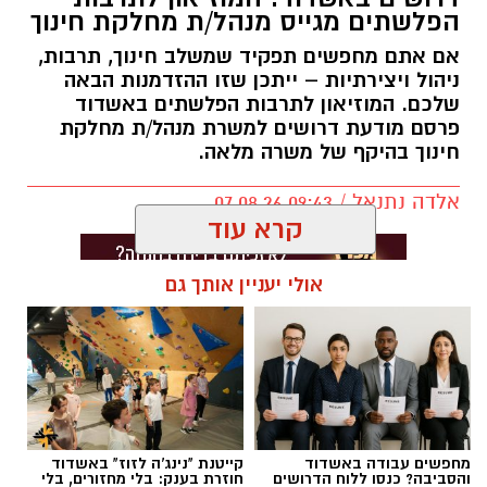
הפלשתים מגייס מנהל/ת מחלקת חינוך
אם אתם מחפשים תפקיד שמשלב חינוך, תרבות,
ניהול ויצירתיות – ייתכן שזו ההזדמנות הבאה
שלכם. המוזיאון לתרבות הפלשתים באשדוד
פרסם מודעת דרושים למשרת מנהל/ת מחלקת
חינוך בהיקף של משרה מלאה.
אלדה נתנאל / 09:43 07.08.26
קרא עוד
אולי יעניין אותך גם
תגים:
דרושים באשדוד
מחפשים עבודה באשדוד
קייטנת "נינג'ה לזוז" באשדוד
והסביבה? כנסו ללוח הדרושים
חוזרת בענק: בלי מחזורים, בלי