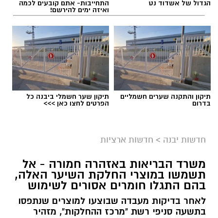
הגדול של אשדוד נט
התחייבות- אתם קובעים לכמה
ואיזה ימים להירשם!
תיקון והתקנה שערים חשמליים
תיקון שער חשמלי ביבנה כל
בדרום
הפרטים לחצו כאן >>>
גיוס
במסגרת התפקיד יידרש המועמד להוביל את תחום
חדשות יבנה
>
חדשות ארציות
החינוך וההדרכה במוזיאון, לנהל ולהוביל צוות
משרד הבריאות באזהרה חמורה - אל
מקצועי, לפתח תוכניות חינוכיות, ליצור אירועי תוכן
תשמשו במוצרי החלקת השיער האלה,
ופרויקטים ייחודיים ולעבוד מול קהלים מגוונים, תוך
בהם התגלו חומרים אסורים לשימוש
חיבור בין עולם התרבות, החינוך והקהילה.
לאחר בדיקות מעבדה שבוצעו למוצרים שנתפסו
בתשעה סניפי רשת "מרכז ההחלקות", מזהיר
בין דרישות התפקיד: