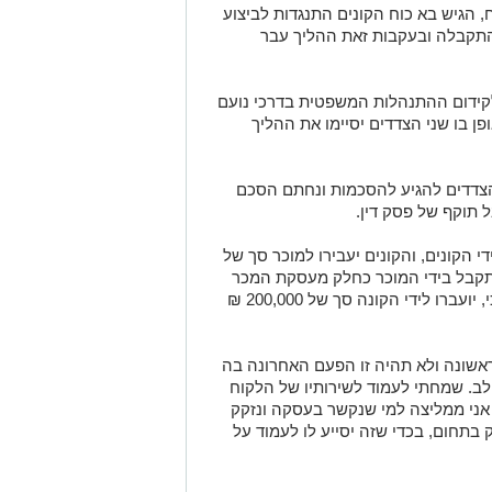
הגיש בא כוח הקונים התנגדות לביצוע
תקבלה ובעקבות זאת ההליך עבר
לקידום ההתנהלות המשפטית בדרכי נועם
ן בו שני הצדדים יסיימו את ההליך
הצדדים להגיע להסכמות ונחתם הסכם
 תוקף של פסק דין.
 הקונים, והקונים יעבירו למוכר סך של
ר להתקבל בידי המוכר כחלק מעסקת המכר
באמצעות השיקים שבוטלו. כמו כן, סוכם כי, יועברו לידי הקונה סך של 200,000 ₪
הראשונה ולא תהיה זו הפעם האחרונה בה
לב. שמחתי לעמוד לשירותיו של הלקוח
. אני ממליצה למי שנקשר בעסקה ונזקק
ק בתחום, בכדי שזה יסייע לו לעמוד על