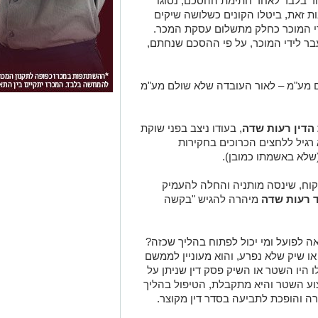
ד בלבד לאחר חתימת ההסכם, נסוגו
ת זאת, ביטלו הקונים כשלושה שיקים
שר הועברו לידי המוכר כחלק מתשלום עסקת המכר.
בר לידי המוכר, על פי ההסכם שנחתם,
ם מע"מ – לאור העובדה שלא שולם מע"מ
הדין רעות שדה
, בעודו ניצב בפני שוקת
 רגיל ללחצים הכרוכים בחקירות
שלא באשמתו כמובן).
קוח, שינסה מותניה והחלה להעמיק
 רעות שדה
מיהרה להגיש "בקשה
 לפועל ומי יכול לפתוח בהליך שכזה?
או שיק שלא נפרע, והוא מעוניין לממשם
היו השטר או השיק פסק דין שניתן על
וע השטר והיא מתקבלת, הטיפול בהליך
ה והופכת לתביעה בסדר דין מקוצר.