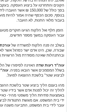
ואולם, לתדהמתו הרבה של הלקוח, יום אח
הקונים והתחרטו על ביצוע העסקה. בעקבו
בסך כולל של 150,000 ₪ א
בנוסף, סכום הכסף שהיה אמור להיות מוע
בעבור מלאי החנות, לא הועבר.
הזמן חלף ואל הלקוח הגיעו חוקרים מטע
עבור העסקה במשך מספר חודשים.
בשלב זה פנה הלקוח למשרדה של
עורכת 
שבורה, שכן, הינו אדם ישר כסרגל אשר לא
ובהתנהלות שאינה מסודרת מול הרשויות (
עוה"ד רעות שדה
האזינה לסיפורו של הל
בשלל המסמכים אשר הובאו בפניה.
עוה"ד
לביצוע שטר" בלשכת ההוצאה לפועל.
מהו בעצם הליך ביצוע שטר בלשכת ההוצאה
להליך זה יכול לפנות אדם אשר בידיו שטר 
באמצעות פתיחת הליך משפטי מהיר- כאילו 
ידי בית המשפט. אם מוגשת התנגדות לביצ
עובר לידי בית המשפט, התביעה משנה עור