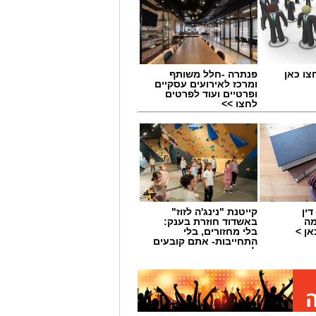
צו כאן
פנתרה -חלל משותף
ומרכז לאירועים עסקיים
ופרטיים ועוד לפרטים
לחצו >>
ין
קייטנת "נינג'ה לזוז"
מה
באשדוד חוזרת בענק:
ן >
בלי מחזורים, בלי
התחייבות- אתם קובעים
לכמה ואיזה ימים
להירשם!