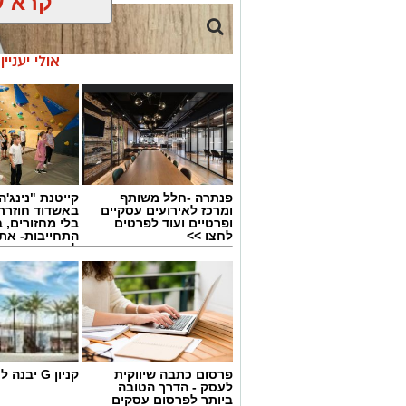
קרא ע
אולי יעניי
פנתרה -חלל משותף
קייטנת "נינג'ה 
ומרכז לאירועים עסקיים
באשדוד חוזרת
ופרטיים ועוד לפרטים
בלי מחזורים, ב
לחצו >>
התחייבות- את
לכמה ואיזה ימ
להירשם!
חברות השמה בהייטק
פרסום כתבה שיווקית
קניון G יבנה לחצו כאן
לעסק - הדרך הטובה
היום ניתן למצוא לא מעט חברות השמה אש
ביותר לפרסום עסקים