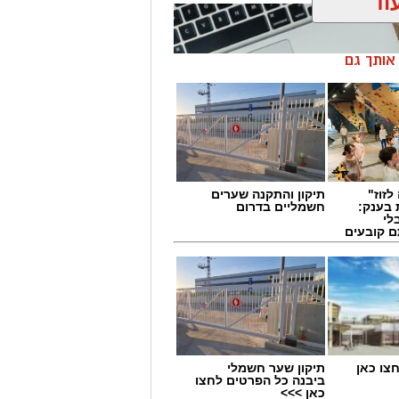
וד
ן אותך גם
לזוז"
תיקון והתקנה שערים
 בענק:
חשמליים בדרום
לי
ם קובעים
ים
תיקון שער חשמלי
ביבנה כל הפרטים לחצו
ר פועלות בתחום ההייטק, אך לא כולן
כאן >>>