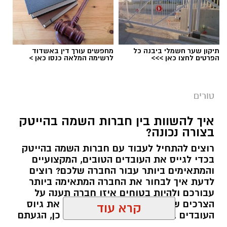
תיקון שער חשמלי ביבנה כל
מחפשים עורך דין באשדוד
הפרטים לחצו כאן >>>
לרשימה המלאה כנסו כאן >
חברות השמה בהייטק
היום ניתן למצוא לא מעט חברות השמה אשר
טורים
פועלות בתחום ההייטק, אך לא כולן מספיק
מקצועיות או מנוסות, ולא כולן מתאימות לכל סוג
איך להשוות בין חברות השמה בהייטק
של עובדי הייטק. לדוגמא, אם אתם עובדים
בצורה נכונה?
בתפקידים בכירים מאוד, אתם צריכים
חברות
רוצים להתחיל לעבוד עם חברות השמה בהייטק
השמה להייטק
אשר יש להן ניסיון בהשמה של
בכדי לגייס את העובדים הטובים, המקצועיים
בכירים והן באמת יוכלו לספק לכם את ההדרכה
והמתאימים ביותר עבור החברה שלכם? רוצים
לדעת איך לבחור את החברה המתאימה ביותר
המתאימה ואת ההשמה הנכונה.
עבורכם ולהיות בטוחים איזו חברה תענה על
הצרכים שלכם ותאפשר לכם להשלים את גיוס
אז איך מבצעים השוואה בין חברות השמה להייטק
העובדים במהירות וביעילות רבה? אם כן, הגעתם
בצורה נכונה? איך תוכלו להיות בטוחים כי אתם
אל המקום הנכון