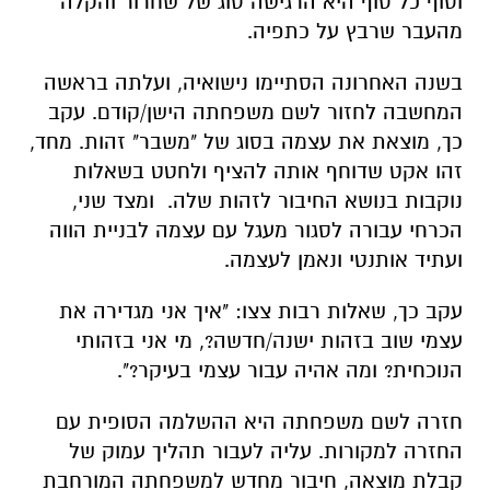
וסוף כל סוף היא הרגישה סוג של שחרור והקלה
מהעבר שרבץ על כתפיה.
בשנה האחרונה הסתיימו נישואיה, ועלתה בראשה
המחשבה לחזור לשם משפחתה הישן/קודם. עקב
כך, מוצאת את עצמה בסוג של "משבר" זהות. מחד,
זהו אקט שדוחף אותה להציף ולחטט בשאלות
נוקבות בנושא החיבור לזהות שלה. ומצד שני,
הכרחי עבורה לסגור מעגל עם עצמה לבניית הווה
ועתיד אותנטי ונאמן לעצמה.
עקב כך, שאלות רבות צצו: "איך אני מגדירה את
עצמי שוב בזהות ישנה/חדשה?, מי אני בזהותי
הנוכחית? ומה אהיה עבור עצמי בעיקר?".
חזרה לשם משפחתה היא ההשלמה הסופית עם
החזרה למקורות. עליה לעבור תהליך עמוק של
קבלת מוצאה, חיבור מחדש למשפחתה המורחבת