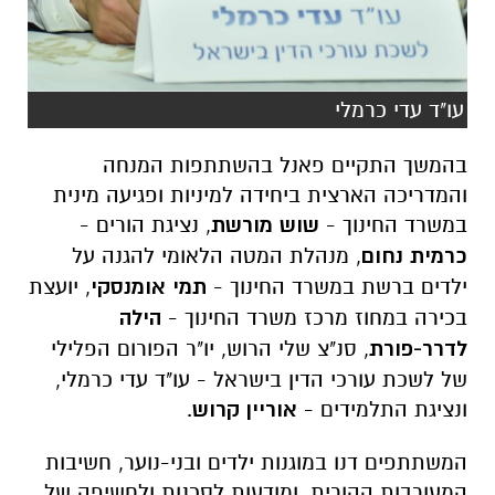
עו"ד עדי כרמלי
בהמשך התקיים פאנל בהשתתפות המנחה
והמדריכה הארצית ביחידה למיניות ופגיעה מינית
במשרד החינוך -
שוש מורשת
, נציגת הורים -
כרמית נחום
, מנהלת המטה הלאומי להגנה על
ילדים ברשת במשרד החינוך -
תמי אומנסקי
, יועצת
בכירה במחוז מרכז משרד החינוך -
הילה
לדרר-פורת
, סנ"צ שלי הרוש, יו"ר הפורום הפלילי
של לשכת עורכי הדין בישראל - עו"ד עדי כרמלי,
ונציגת התלמידים -
אוריין קרוש
.
המשתתפים דנו במוגנות ילדים ובני-נוער, חשיבות
המעורבות ההורית, ומודעות לסכנות ולחשיפה של