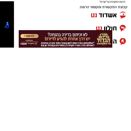
לאורך הטורניר.
בטורניר השתתפו הקבוצות: צעירי טמרו, ארסנל
קבוצת התקשורת ומקומוני הרשת:
של תירוצים, FC יבנה, אריות יבנה, לוס קומפנרוס
ו-FC אבשה.
בעירייה הודו גם לשופטי הטורניר, ארז מיטרני ורוני
לוי, לצוות מחלקת הספורט – חיים אזולאי, אלי
כהן, יניב פרץ, אלירן גלעד ולביא שטרן, שהיה
אחראי גם על האווירה והמוזיקה במהלך האירוע,
וכן ל"סלונה בר" על מתן החסות ושיתוף הפעולה.
העירייה מסרה כי כבר כעת מצפים לקראת הטורניר
הבא.
יש לכם מידע חשוב שטרם נחשף? צילומים מאירוע