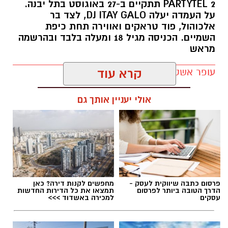
PARTYTEL 2 תתקיים ב-27 באוגוסט בתל יבנה.
על העמדה יעלה DJ ITAY GALO, לצד בר
אלכוהול, פוד טראקים ואווירה תחת כיפת
השמיים. הכניסה מגיל 18 ומעלה בלבד ובהרשמה
מראש
עופר אשטוקר / 19:06 06.08.26
קרא עוד
אולי יעניין אותך גם
תגים:
מסיבת קיץ בתל יבנה
פרסום כתבה שיווקית לעסק -
מחפשים לקנות דירה? כאן
הדרך הטובה ביותר לפרסום
תמצאו את כל הדירות החדשות
עסקים
למכירה באשדוד >>>