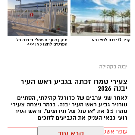
קניון G יבנה לחצו כאן
תיקון שער חשמלי ביבנה כל
הפרטים לחצו כאן >>>
אילוסטרציה מסיבת קיץ תל יבנה
יבנה בקהילה
הצלחה מובילה לסיבוב נוסף: מסיבת
PARTYTEL 2
צעירי טמרו זכתה בגביע ראש העיר
תיערך ביום חמישי,
27 באוגוסט
, בתל יבנה ותבטיח
יבנה 2026
ערב קיץ חגיגי לצעירים ולצעירות.
לאחר שני ערבים של כדורגל קהילתי, הסתיים
האירוע ייפתח בשעה
19:00
, כאשר תחילת המופע
טורניר גביע ראש העיר יבנה. בגמר ניצחה צעירי
טמרו 3:1 את "ארסנל של תירוצים", וראש העיר
מתוכננת לשעה
20:00
. על עמדת ה-DJ ינגן
ITAY
רועי גבאי העניק את הגביעים לזוכים
GALO
, ולצד המוזיקה ייהנו המשתתפים מבר
אלכוהול, פוד טראקים ואווירה תחת כיפת השמיים.
עופר אשטוקר / 10:42 06.08.26