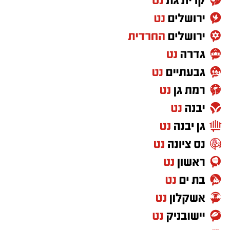
מראש באתר
https://katzr.net/3e8212
יש לכם מידע חשוב שטרם נחשף? צילומים מאירוע
חדשותי? מצאתם טעות בכתבה? נשמח שתשתפו
אותנו