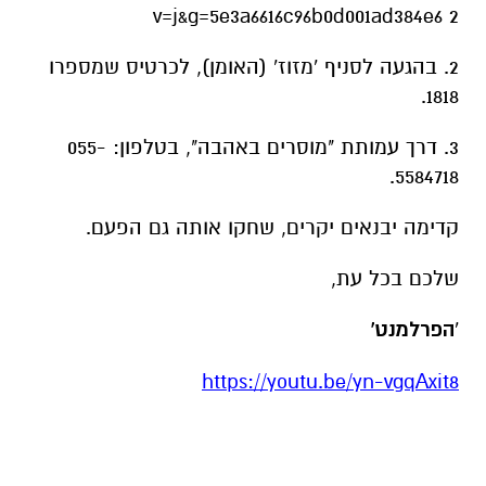
v=j&g=5e3a6616c96b0d001ad384e6 2
2. בהגעה לסניף 'מזוז' (האומן), לכרטיס שמספרו
1818.
3. דרך עמותת "מוסרים באהבה", בטלפון: 055-
5584718.
קדימה יבנאים יקרים, שחקו אותה גם הפעם.
שלכם בכל עת,
'
הפרלמנט'
https://youtu.be/yn-vgqAxit8