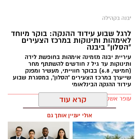
טורניר גביע ראש העיר יבנה 2026 הגיע לסיומו
יבנה בקהילה
לאחר שני ערבים של משחקי כדורגל באווירה
ספורטיבית וחגיגית, בהשתתפות שש קבוצות
לרגל שבוע עידוד ההנקה: בוקר מיוחד
מקומיות.
לאימהות ותינוקות במרכז הצעירים
"הסלון" ביבנה
במשחק הגמר ניצחה קבוצת
צעירי טמרו
את
עיריית יבנה מזמינה אימהות בחופשת לידה
"ארסנל של תירוצים"
בתוצאה 3:1 והוכתרה
ותינוקות עד גיל 7 חודשים להשתתף מחר
כאלופת הטורניר לשנת 2026. במשחק על המקום
(חמישי, 6.8) בבוקר חווייתי, מעשיר ומפנק
השלישי גברה
FC יבנה
6:2 על
אריות יבנה
.
שייערך במרכז הצעירים "הסלון", במסגרת שבוע
עידוד ההנקה הבינלאומי
בסיום המשחקים העניק ראש העיר, רועי גבאי, את
עופר אשטוקר / 14:07 05.08.26
קרא עוד
הגביעים לקבוצות המצטיינות, בירך את
המשתתפים והודה לכל השחקנים על הרוח
אולי יעניין אותך גם
הספורטיבית, ההוגנות וההשתתפות המרשימה
לאורך הטורניר.
בטורניר השתתפו הקבוצות: צעירי טמרו, ארסנל