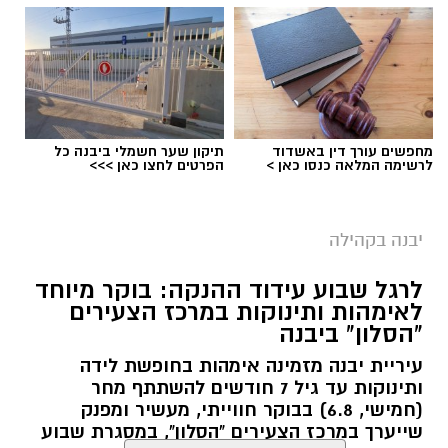
מחפשים עורך דין באשדוד
תיקון שער חשמלי ביבנה כל
לרשימה המלאה כנסו כאן >
הפרטים לחצו כאן >>>
צילום: עיריית יבנה
טורניר גביע ראש העיר יבנה 2026 הגיע לסיומו
יבנה בקהילה
לאחר שני ערבים של משחקי כדורגל באווירה
ספורטיבית וחגיגית, בהשתתפות שש קבוצות
לרגל שבוע עידוד ההנקה: בוקר מיוחד
מקומיות.
לאימהות ותינוקות במרכז הצעירים
"הסלון" ביבנה
במשחק הגמר ניצחה קבוצת
צעירי טמרו
את
עיריית יבנה מזמינה אימהות בחופשת לידה
"ארסנל של תירוצים"
בתוצאה 3:1 והוכתרה
ותינוקות עד גיל 7 חודשים להשתתף מחר
כאלופת הטורניר לשנת 2026. במשחק על המקום
(חמישי, 6.8) בבוקר חווייתי, מעשיר ומפנק
השלישי גברה
FC יבנה
6:2 על
אריות יבנה
.
שייערך במרכז הצעירים "הסלון", במסגרת שבוע