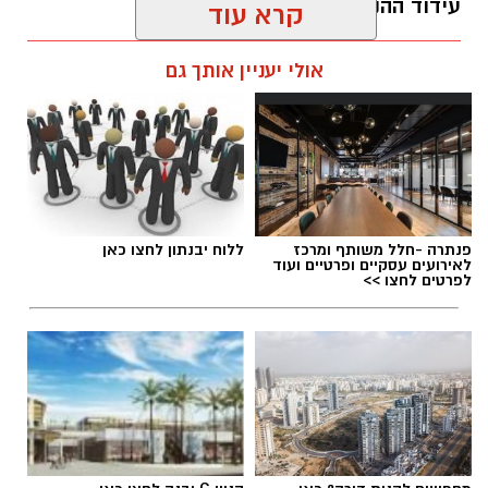
עידוד ההנקה הבינלאומי
בסיום המשחקים העניק ראש העיר, רועי גבאי, את
עופר אשטוקר / 14:07 05.08.26
קרא עוד
הגביעים לקבוצות המצטיינות, בירך את
המשתתפים והודה לכל השחקנים על הרוח
אולי יעניין אותך גם
הספורטיבית, ההוגנות וההשתתפות המרשימה
לאורך הטורניר.
בטורניר השתתפו הקבוצות: צעירי טמרו, ארסנל
תגים:
בוקר מיוחד לאמהות ותינוקות ביבנה
של תירוצים, FC יבנה, אריות יבנה, לוס קומפנרוס
ו-FC אבשה.
פנתרה -חלל משותף ומרכז
ללוח יבנתון לחצו כאן
בעירייה הודו גם לשופטי הטורניר, ארז מיטרני ורוני
לאירועים עסקיים ופרטיים ועוד
לפרטים לחצו >>
לוי, לצוות מחלקת הספורט – חיים אזולאי, אלי
כהן, יניב פרץ, אלירן גלעד ולביא שטרן, שהיה
אחראי גם על האווירה והמוזיקה במהלך האירוע,
וכן ל"סלונה בר" על מתן החסות ושיתוף הפעולה.
העירייה מסרה כי כבר כעת מצפים לקראת הטורניר