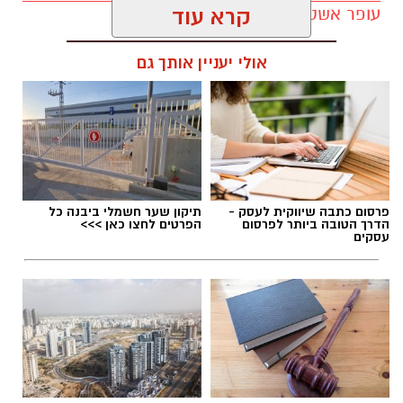
מיבנה
למבצע התרמה, אריזה וחלוקה של כ־300
עופר אשטוקר / 19:06 06.08.26
קרא עוד
סלי מזון למשפחות לקראת החג. הסלים יחולקו
למשפחות הזקוקות לסיוע, כאשר החלוקה תתקיים
אולי יעניין אותך גם
גם בעיר יבנה.
המטרה היא לא רק לסייע למאות משפחות לפתוח
תגים:
מסיבת קיץ בתל יבנה
את השנה החדשה בכבוד, אלא גם להמשיך בדרך
שאפיינה את טל – עשייה למען האחר, אהבת אדם,
נתינה ותחושת שליחות.
פרסום כתבה שיווקית לעסק -
תיקון שער חשמלי ביבנה כל
הדרך הטובה ביותר לפרסום
הפרטים לחצו כאן >>>
עסקים
מיבנה למסלול חיים של הצטיינות ושליחות
טל מלכה ז״ל נולד ביבנה ב־19 בספטמבר 2002,
בנם של יעלי ושרון ואח לנאור ולעמית. את שנותיו
הראשונות העביר בעיר, ובגיל חמש עברה
המשפחה לנס ציונה.