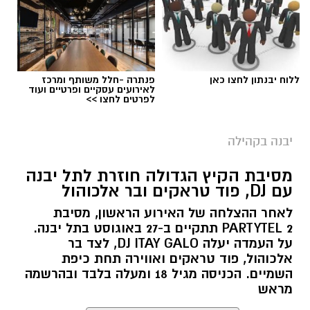
ללוח יבנתון לחצו כאן
פנתרה -חלל משותף ומרכז
לאירועים עסקיים ופרטיים ועוד
לפרטים לחצו >>
יבנה בקהילה
טל מלכה ז"ל (באדיבות המשפחה)
מסיבת הקיץ הגדולה חוזרת לתל יבנה
עם DJ, פוד טראקים ובר אלכוהול
לקראת ראש השנה הקרוב יוצא לדרך המיזם
המרגש
"טל של נתינה"
, לזכרו של טל מלכה ז״ל –
לאחר ההצלחה של האירוע הראשון, מסיבת
PARTYTEL 2 תתקיים ב-27 באוגוסט בתל יבנה.
צעיר שנולד ביבנה, הקדיש את חייו לעשייה
על העמדה יעלה DJ ITAY GALO, לצד בר
ולשליחות ונפל בעת שירותו במאי 2024, כשהוא בן
אלכוהול, פוד טראקים ואווירה תחת כיפת
21 בלבד.
השמיים. הכניסה מגיל 18 ומעלה בלבד ובהרשמה
מראש
משפחתו של טל חברה לעמותת
"כולנו אחים"