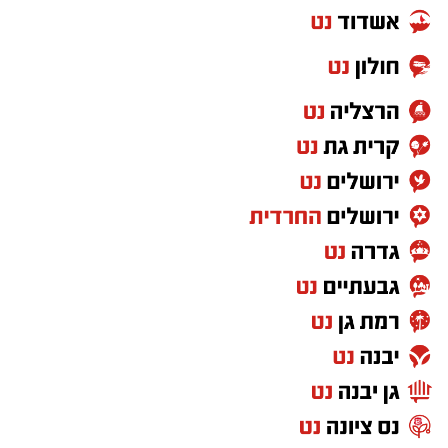
אחיו הגדול נאור סיפר עליו:
"אם הייתי צריך לקחת
לרכישת כרטיסים
משהו מטל, כנראה זה היה לדעת ליהנות מהרגע,
ליהנות מהחיים ולמצות כל רגע עד הסוף".
לצד שמחת החיים, טל היה שאפתן ונחוש. הוא
יש לכם מידע חשוב שטרם נחשף? צילומים מאירוע
הצטיין בלימודיו, הציב לעצמו מטרות ופעל להשגתן,
חדשותי? מצאתם טעות בכתבה? נשמח שתשתפו
תוך שמירה על הצניעות והענווה שאפיינו אותו.
אותנו
"אין עיגולי פינות"
בינואר 2021 התגייס טל לצה"ל ושירת ביחידה
מסווגת. במהלך שירותו שימש כסמל הדרכות בצוות
פיקוד והיה מודל ודוגמה לחיילים הצעירים שאותם
חנך.
את תפיסת הפיקוד שלו ניסח בעצמו:
"מבחינתי
אצטרך להוות דוגמה אישית, אין עיגולי פינות,