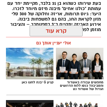
בעת שירותו כשהוא בן 21 בלבד, מקיימת יחד עם
עמותת "כולנו אחים" מיבנה מיזם מיוחד לזכרו.
היעד: גיוס תרומות, אריזה וחלוקה של 300 סלי
מזון לקראת החג, בהם גם למשפחות ביבנה.
אירוע האריזה יתקיים ב־3 בספטמבר – והציבור
מוזמן לפתוח את הלב ולהצטרף
קרא עוד
עופר אשטוקר / 10:10 09.08.26
אולי יעניין אותך גם
תגים:
טל מלכה ז"ל
,
עמותת כולנו אחים יבנה
מחפשים עבודה באשדוד
קניון G יבנה לחצו כאן
והסביבה? כנסו ללוח הדרושים
הגדול של אשדוד נט