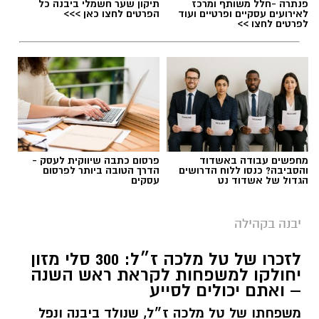
פנתרה -חלל משותף ומרכז
תיקון שער חשמלי ביבנה כל
לאירועים עסקיים ופרטיים ועוד
הפרטים לחצו כאן >>>
לפרטים לחצו >>
מחפשים עבודה באשדוד
פרסום כתבה שיווקית לעסק -
והסביבה? כנסו ללוח הדרושים
הדרך הטובה ביותר לפרסום
הגדול של אשדוד נט
עסקים
יבנה בקהילה
לזכרו של טל מלכה ז״ל: 300 סלי מזון
יחולקו למשפחות לקראת ראש השנה
– ואתם יכולים לסייע
משפחתו של טל מלכה ז״ל, שנולד ביבנה ונפל