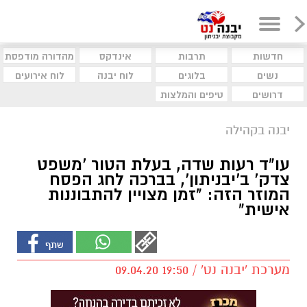
חדשות
תרבות
אינדקס
מהדורה מודפסת
נשים
בלוגים
לוח יבנה
לוח אירועים
דרושים
טיפים והמלצות
יבנה בקהילה
עו"ד רעות שדה, בעלת הטור 'משפט
צדק' ב'יבניתון', בברכה לחג הפסח
המוזר הזה: "זמן מצויין להתבוננות
אישית"
מערכת 'יבנה נט' / 19:50 09.04.20