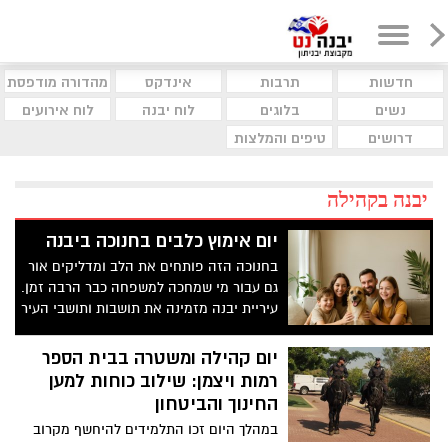
חדשות
תרבות
אינדקס
מהדורה מודפסת
נשים
בלוגים
לוח יבנה
לוח אירועים
דרושים
טיפים והמלצות
יבנה בקהילה
יום אימוץ כלבים בחנוכה ביבנה
בחנוכה הזה פותחים את הלב ומדליקים אור
גם עבור מי שמחכה למשפחה כבר הרבה זמן.
עיריית יבנה מזמינה את תושבות ותושבי העיר
ליום אימוץ כלבים חגיגי ומרגש, שבו תוכלו
להכיר מקרוב כלבים מתוקים שמחפשים בית
יום קהילה ומשטרה בבית הספר
חם ואוהב.
רמות ויצמן: שילוב כוחות למען
החינוך והביטחון
במהלך היום זכו התלמידים להיחשף מקרוב