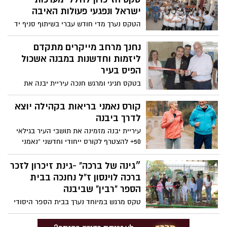
ישראל ונפגעי פעולות האיבה
הטקס נערך מדי חודש עברי בשיתוף סניף יד
לבנים ובתי הספר.
נחנך מרחב מייקרים מתקדם
ליזמות וחדשנות במבנה אשכול
הפיס בעיר
בטקס חגיגי ומרגש חנכה עיריית יבנה את
"המרפסת"- מרחב מייקרים חדשני ליזמות
וחדשנות במבנה אשכול הפיס, שהוקם ביוזמת
קורס נאמני בריאות בקהילה יוצא
העירייה ובשיתוף מפעל הפיס.
לדרך ביבנה
עיריית יבנה מזמינה את תושבי העיר בגילאי
50+ להצטרף לקורס ייחודי וחדשני “נאמני
בריאות בקהילה”, שנועד להעשיר את הידע
בנושאי בריאות, תזונה, פעילות גופנית ואורח
״גינה של ברכה" -גינת זיכרון לזכר
חיים בריא.
ברכה לוינסון ז"ל נחנכה בבית
הספר "רבין" שביבנה
טקס מרגש במיוחד נערך בבית הספר היסודי
"רבין" ביבנה, במהלכו נחנכה גינת זיכרון
לזכרה של ברכה לוינסון ז"ל שנרצחה בביתה