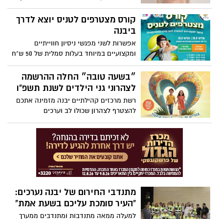
חינוכי ערכי וחדשני, נבחרה להוביל את
תלמידי אשקלון אל עתיד של צמיחה
קורס מצטרפים לטניס יוצא לדרך
והשראה.
ביבנה
אפשרות לשני מפגשי ניסיון חווייתיים
ומקצועיים במיוחד בעלות סמלית של 50 ש"ח
בלבד מכיתה א’ עד כיתה י״ב
״בשעה טובה״ החלה ההרשמה
לצהרוני גני הילדים לשנת תשפ"ו
רשת מרכזים קהילתיים יבנה מזמינה אתכם
להצטרף לצהרון שכולו לב וערכים
מתנדבי החירום של יבנה נערכים:
"העיר סומכת עליכם בשעת אמת"
למעלה ממאה מתנדבות ומתנדבים ממערך