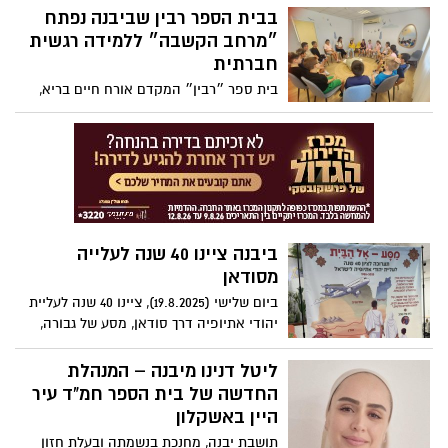
בבית הספר רבין שביבנה נפתח
״מרחב הקשבה״ ללמידה רגשית
חברתית
בית ספר ״רבין״ המקדם אורח חיים בריא,
מהווה חממה לחינוך בר קיימא ומפתח קשרים
משמעותיים בין התלמידים לבין עצמם,
חבריהם וסביבתם.
ביבנה ציינו 40 שנה לעלייה
מסודאן
ביום שלישי (‎(19.8.2025, ציינו 40 שנה לעליית
יהודי אתיופיה דרך סודאן, מסע של גבורה,
אמונה וחלום ציוני שהפך למציאות וסיפורו
ממשיך להאיר את דרכנו עד היום
ליטל דנינו מיבנה – המנהלת
החדשה של בית הספר חמ"ד עיר
היין באשקלון
תושבת יבנה, מחנכת בנשמתה ובעלת חזון