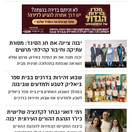
לעולמם של השוטרים, צוותי מד"א וכוחות
ההצלה, במסגרת פעילות חווייתית, מקצועית
ומעשירה.
יבנה ציינה את חג הסיגד: מסורת
עתיקה וחיבור קהילתי מרשים
יבנה חגגה את חג הסיגד באירוע מרגש ומלא
השראה שנפתח בתהלוכה חגיגית מבית
הכנסת במרכז התרבות ליוצאי אתיופיה.
בראש התהלוכה צעדו הקייסים וזקני העדה
שבוע זהירות בדרכים בבית ספר
של יבנה, בליווי משתתפים- בני ובנות הקהילה
ביאליק לטבע ולמדעים שביבנה
ותושבים רבים שחלקו כבוד למסורת
במהלך השבוע האחרון ציין בית ספר ביאליק
המפוארת.
לטבע ולמדעים את שבוע זהירות בדרכים
ובטיחות הילדים כמסורת קבועה מדי שנה.
רמי דואני נבחר לקדנציה שלישית
כיו"ר הנהגת ההורים העירונית יבנה
ביבנה התקיימו הבחירות להנהגת ההורים