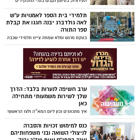
העירונית, בסיומן נקבעו בעלי התפקידים
שיובילו את פעילות ההנהגה בשנה הקרובה.
תלמידי בית הספר לאמנויות ע”ש
לאה גולדברג יבנה חגגו את קבלת
ספר התורה
בטקס מרגש ומלא שמחה ציינו תלמידי שכבה
ב’ בבית הספר לאמנויות ע”ש לאה גולדברג
ביבנה את קבלת ספר התורה, יחד עם הוריהם
וצוות בית הספר.
ערב חשיפה לנערות בלבד: הדרך
שלך לשירות משמעותי מתחילה
כאן
איך מתכוננים נכון ליום המא״ה ולצו הראשון?
איך נראית הדרך לשירות משמעותי באמת?
ערב ייחודי לנערות בלבד בלופט הנוער
כנס למימוש זכויות והסברה
לניצולי השואה ובני משפחותיהם