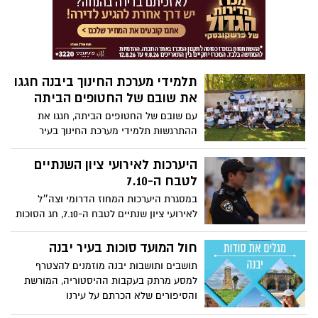
בבוקר השבעה באוקטובר.
תלמידי מערכת החינוך ביבנה חגגו
את שובם של החטופים הביתה
עם שובם של החטופים הביתה, חגגו את
ההתרגשות תלמידי מערכת החינוך בעיר
בפעילויות מרגשות לכבוד שובם
היערכות לאירועי ציון השנתיים
לטבח ה-7.10
במסגרת היערכות המחוז הדרומי וצה״ל
לאירועי ציון שנתיים לטבח ה-7.10, חג הסוכות
וחול המועד, שיתקיימו בימים הקרובים בגזרת
הנגב המערבי, שדרות ועוטף עזה - היום (ב')
חול המועד סוכות בעיר יבנה
החל משעות הבוקר - כוחות המשטרה וצה״ל
תושבים ותושבות יבנה מוזמנים להצטרף
יהיו פרוסים בצירים המרכזיים ובאזורים
למסע מרתק בעקבות ההיסטוריה, המורשת
הרלוונטיים
והסיפורים שלא הכרתם על עירנו