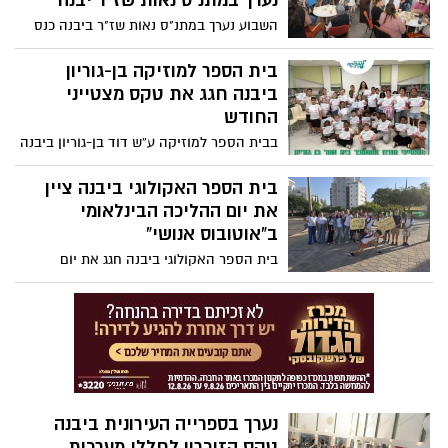
נערך במתנ"ס נאות שז"ר יבנה
השבוע נערך במתנ"ס נאות שז"ר ביבנה כנס
למימוש זכויות והסברה לניצולי השואה ובני
משפחותיהם שיזמה והובילה המחלקה
בית הספר למוזיקה בן-גוריון
לטיפול באזרח הוותיק של האגף לשירותים
ביבנה חגג את טקס מצטייני
חברתיים בעירייה
החודש
בבית הספר למוזיקה ע”ש דוד בן-גוריון ביבנה
נערך לאחרונה טקס מרגש להענקת תעודות
הצטיינות לתלמידים מצטיינים בתחומים
בית הספר האקולוגי ביבנה ציין
הלימודיים והחברתיים.
את יום ההליכה הבינלאומי
ב”אוטובוס אנושי”
בית הספר האקולוגי ביבנה חגג את יום
ההליכה הבינלאומי באירוע קהילתי ססגוני
תחת הסיסמה: “צועדים יחד לבריאות, קהילה
ואחדות!”.
נערך בספרייה העירונית ביבנה
טקס הזיכרון לחללי מערכות