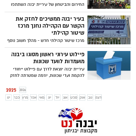
החירום והביטחון של עיריית יבנה השתתפו
השבוע בערב הוקרה והדרכה מקצועית שנערך
בספרייה העירונית
בעיר יבנה ממשיכים לחזק את
הקשר עם הקהילה נחנך מרכז
שיטור קהילתי
מרכז שיטור קהילתי חדש - מהלך חשוב נוסף
לחיזוק תחושת הביטחון האישי, קידום שירותי
שיטור נגישים ויצירת חיבור הדוק בין
פיילוט עירוני ראשון מסוגו ביבנה
המשטרה והקהילה
מועמדות לוועד שכונות
עיריית יבנה יוצאת לדרך עם פיילוט ייחודי
להקמת ועדי שכונות, יוזמה שמטרתה לחזק
את ההובלה הקהילתית, לקדם מעורבות
אזרחית ולהעמיק את הקשר בין התושבים
2025
2026
לרשות המקומית
דצמ
נוב
אוק
ספט
אוג
יול
יונ
מאי
אפר
מרץ
פבר
ינו