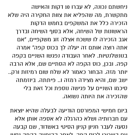
ניחשתם נכונה, לא עברו 10 דקות והאישה
מתקשרת, מה שהפליא את צוות החקירה היה שלא
הזכירה כלל את המשקפים בחמש הדקות
הראשונות של השיחה, אלא בסוף השיחה ובדרך
אגב הזכירה לו ששכח אצלה זוג משקפיים, "אם
אתה רוצה אותם זה יעלה לך בכוס קפה" אמרה
בנונשלנטיות. לאחר העבודה נפגשו השניים בקפה
קפה. ובכן, כוס הקפה לא הסתיים שם, אלא הרבה
יותר מזה. הבחור כאמור לא שלח שום רמיזות ורק..
ישב שם, והיא מצידה רמזה ו.. פיתתה. ביוזמתה
סיכמו השניים על פגישה נוספת וכל זאת בלי
שהזכירה את היותה נשואה.
ביום חמישי המפורסם הודיעה לבעלה שהיא יוצאת
עם חברותיה ושלא כהרגלה לא אספה אותן אלא
נסעה לעבר חניון קניון הסיטי באשדוד, שם קבעה
עם השרירי לכוס קפה. לאחר ההופעה בקפה נסעו