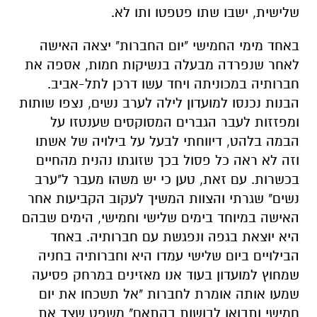
שלישית, ישבו שתו פטפטו ותו לא.
באחד מימי החמישי "יום החברות" יצאה האישה
לאחר שנפרדה מבעלה בנשיקות חמות, אספה את
חברותיה במכוניתה ויחד עשו דרכן לתל-אביב.
הבנות נכנסו למועדון לילה לערב נשים, נצפו שותות
ומפזזות לעבר הגברים המסוקסים שענטזו על
הבמה בלהט, דיווחתי לבעל על בילויה של אשתו
וזה לא ראה כל פסול בכך שזוגתו נהנית מהחיים
בכשרות. עם זאת, טען כי יש משהו מעבר ל"ערב
נשים" שגרתי והצוות המשיך לעקוב הקביעות אחר
האישה במיוחד בימים שלישי וחמישי, הימים שבהם
היא יוצאת בגפה ונפגשת עם חברותיה. באחד
הבילויים ביום שלישי עמדו היא וחברותיה בחניה
שמחוץ למועדון בעוד אנו מאזינים במרחק פסיעה
שמעו אותה אומרת לחברות "אל תשכחו את יום
חמישי ותבואו לבושות בהתאם" משפט שצד את