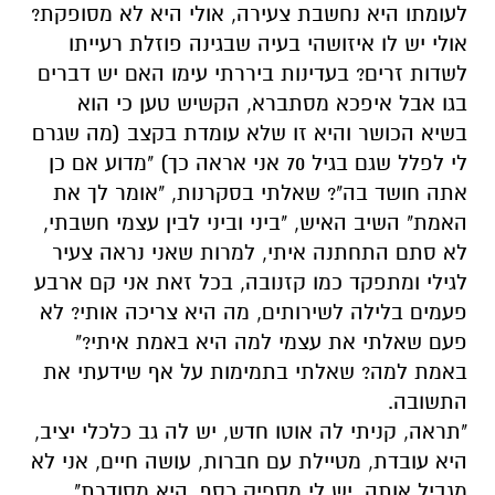
לעומתו היא נחשבת צעירה, אולי היא לא מסופקת?
אולי יש לו איזושהי בעיה שבגינה פוזלת רעייתו
לשדות זרים? בעדינות ביררתי עימו האם יש דברים
בגו אבל איפכא מסתברא, הקשיש טען כי הוא
בשיא הכושר והיא זו שלא עומדת בקצב (מה שגרם
לי לפלל שגם בגיל 70 אני אראה כך) "מדוע אם כן
אתה חושד בה"? שאלתי בסקרנות, "אומר לך את
האמת" השיב האיש, "ביני וביני לבין עצמי חשבתי,
לא סתם התחתנה איתי, למרות שאני נראה צעיר
לגילי ומתפקד כמו קזנובה, בכל זאת אני קם ארבע
פעמים בלילה לשירותים, מה היא צריכה אותי? לא
פעם שאלתי את עצמי למה היא באמת איתי?"
באמת למה? שאלתי בתמימות על אף שידעתי את
התשובה.
"תראה, קניתי לה אוטו חדש, יש לה גב כלכלי יציב,
היא עובדת, מטיילת עם חברות, עושה חיים, אני לא
מגביל אותה, יש לי מספיק כסף, היא מסודרת".