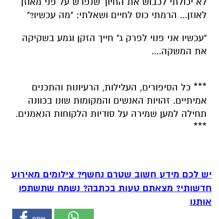
לא יכולתי לכבוש את החיוך שנפרש על פני מאוזן
לאוזן... הרמתי כוס לחיים ושאלתי: "מה עכשיו?"
"עכשיו אני פנוי לפרק ג" חייך הזקן וגמע בשקיקה
את המשקה....
*** כל הסיפורים, העלילות, הרעיונות והתכנים
אמיתיים. זהויות האנשים והמקומות שונו בכוונה
תחילה למען שמירה על סודיות הלקוחות הנאמנים.
***
יש לכם מידע חשוב שטרם נחשף? צילומים מאירוע
חדשותי? מצאתם טעות בכתבה? נשמח שתשתפו
אותנו