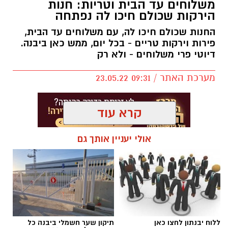
משלוחים עד הבית וטריות: חנות
אשר מכינות בנות עם מוגבלויות (18 ומעלה) לחיים
הירקות שכולם חיכו לה נפתחה
בקהילה ולשילוב בחברה, כל יום הייתה חגיגה.
החנות שכולם חיכו לה, עם משלוחים עד הבית,
מלבד המסיבות אליהן הוזמנו הבנות במגוון
פירות וירקות טריים - בכל יום, ממש כאן ביבנה.
המוסדות והפרויקטים בגבעת וושינגטון, התקיימה
דיוטי פרי משלוחים - ולא רק
מסיבת חנוכה עם המוזיקאי עודד סתר בליווי
מקהלת הבנות המוכשרת של התוכניות עם שירי
מערכת האתר / 09:31 23.05.22
חנוכה ועוד. בנוסף, התקיימה סדנת הכנת נרות עם
בנות מדרשת 'אורות עציון' כשבסופה הדליקו את
קרא עוד
החנוכיות מהנרות היפים שהוכנו.
אולי יעניין אותך גם
תגים:
ירקות
ללוח יבנתון לחצו כאן
תיקון שער חשמלי ביבנה כל