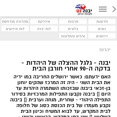
חדשות
תרבות
אינדקס
מהדורה מודפסת
נשים
בלוגים
לוח יבנה
לוח אירועים
דרושים
טיפים והמלצות
יהדות
יבנה - גלגל ההצלה של היהדות -
בדקה ה-90 אחרי חורבן הבית
האם ידעתם: כאשר ירושלים החריבה במו ידיה
את הבית השני - היה זה המרכז שהקים יוחנן
בן-זכאי ביבנה שבזכותו השתמרה היהדות עד
היום [] ביבנה נקבעו התפילות המרכזיות בסידור
התפילה היהודי - שחרית, מנחה וערבית [] ביבנה
נקבע מעמדו של בית הכנסת כסוג של חלופה
לבית המקדש, עד לבוא המשיח וכינון הבית