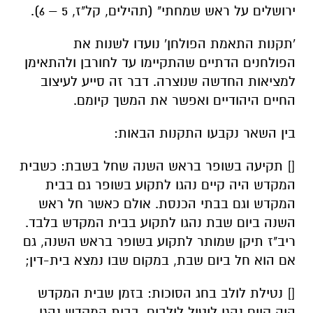
ירושלים על ראש שמחתי" (תהילים, קל"ז, 5 – 6).
'תקנות התאמת הפולחן' נועדו לשנות את
הפולחנים הדתיים שהתקיימו עד לחורבן ולהתאימן
למציאות החדשה שנוצרה. דבר זה סייע לעיצוב
החיים היהודיים ואפשר את המשך קיומם.
בין השאר נקבעו התקנות הבאות:
[] תקיעה בשופר בראש השנה שחל בשבת: כשבית
המקדש היה קיים נהגו לתקוע בשופר גם בבית
המקדש וגם בבתי הכנסת. אולם כאשר חל ראש
השנה ביום שבת נהגו לתקוע בבית המקדש בלבד.
ריב"ז תיקן שמותר לתקוע בשופר בראש השנה, גם
אם הוא חל ביום שבת, במקום שבו נמצא בית-דין;
[] נטילת לולב בחג הסוכות: בזמן שבית המקדש
היה קיים נהגו ליטול לולבים. בבית המקדש נהגו