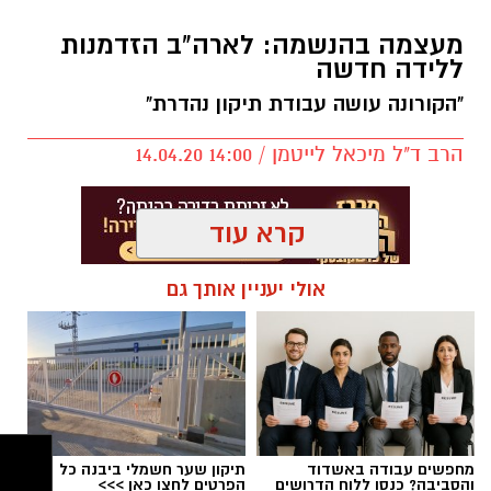
בתקופה של חלום מתמשך ששינה את כל המציאות
שהכרנו עד היום.
מעצמה בהנשמה: לארה"ב הזדמנות
ללידה חדשה
מתי פחדנו מהאוויר שבחוץ? מתי נפגשנו עם אנשים
"הקורונה עושה עבודת תיקון נהדרת"
שחלומם היה להביא את בנם בבריתו של אברהם
אבינו בסעודת מצווה מכובדת ובאולם אירועים
הרב ד"ל מיכאל לייטמן / 14:00 14.04.20
המכבד את המעמד, אך נאלצו להביא את אליהו
הנביא לסלון ביתם? מתי נפגשנו עם זוג צעיר
שחלמו על חתונה מפוארת בגן אירועים יוקרתי
קרא עוד
ומצאו עצמם עורכים את חופתם בחצר ביתם?
לא צריך לחלום כדי לראות את המציאות המתהווה
אולי יעניין אותך גם
מול עינינו, אך בהחלט כדאי לחלום על דברים טובים
כדי להרגיש טוב ולהתמודד בקלות יותר עם
המציאות שהתעוררנו אליה.
בספר תהילים אנו קוראים את "שיר המעלות בשוב
ה' את שיבת ציון היינו כחולמים", יש הנוהגים לאמרו