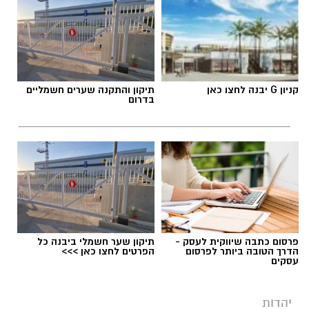
יש לכם מידע חשוב שטרם נחשף? צילומים מאירוע
חדשותי? מצאתם טעות בכתבה? נשמח שתשתפו
אותנו
קניון G יבנה לחצו כאן
תיקון והתקנה שערים חשמליים
בדרום
פרסום כתבה שיווקית לעסק -
תיקון שער חשמלי ביבנה כל
.
הדרך הטובה ביותר לפרסום
הפרטים לחצו כאן >>>
עסקים
בתקופה האחרונה אנו שומעים על אין ספור אנשים
שחלומותיהם התנפצו. האמת, שאנו נמצאים
יהדות