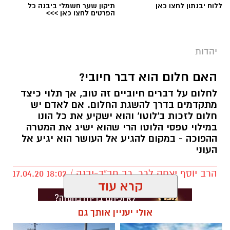
ללוח יבנתון לחצו כאן
תיקון שער חשמלי ביבנה כל
לומדים קבלה בנס ציונה. המפתח "לקבל" את כל
הפרטים לחצו כאן >>>
הטוב בחיינו נמצא בחכמת הקבלה, המציאות
משתנה מול עינינו, העולם מתחיל להיפתח אלינו.
זוהי הזדמנות לצאת ולהגשים את עצמנו בדרכים
יהדות
שלא דמיינו.
האם חלום הוא דבר חיובי?
הצטרפו לקורס "סודות חכמת הקבלה" בנס ציונה, 6
לחלום על דברים חיוביים זה טוב, אך תלוי כיצד
מפגשים ראשונים ללא עלות. 20 מפגשים, בהם
מתקדמים בדרך להשגת החלום. אם לאדם יש
נקבל כלים פרקטיים להגשמה עצמית בכל תחומי
חלום לזכות ב'לוטו' והוא ישקיע את כל הונו
במילוי טפסי הלוטו הרי שהוא ישיג את המטרה
החיים.
ההפוכה - במקום להגיע אל העושר הוא יגיע אל
העוני
23.6.21, ימי רביעי ב 19:00, בית הפנאי, משה לוי 6,
הרב יוסף יצחק לרר, רב חב"ד-יבנה / 18:02 17.04.20
נס ציונה.
קרא עוד
לפרטים והרשמה לחצו כאן
אולי יעניין אותך גם