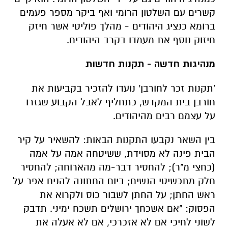
קשרים עם השלטון הרומי ואף ביקר מספר פעמים
ברומא כנציג היהודים - מהלך פוליטי אשר חיזק
חיזוק נוסף את מעמדו בקרב היהודים.
מנהיגות חדשה - תקנות חדשות
'תקנות זכר לחורבן' נועדו להזכיר בקביעות את
חורבן בית המקדש, כתחליף לאבל הקבוע שגזרו
על עצמם רבים מהיהודים.
בין השאר נקבעו התקנות הבאות: להשאיר על קיר
הבית פינה לא מסוידת, ששיטחה אמה על אמה
(כחצי מ"ר); להחסיר דבר-מה מהארוחה; להחסיר
חלק מתכשיטי הנשים; ביום החתונה להניח אפר על
ראש החתן; על החתן לשבור כוס ולקרוא את
הפסוק: "אם אשכחך ירושלים תשכח ימיני. תדבק
לשוני לחיכי אם לא אזכרכי, אם לא אעלה את