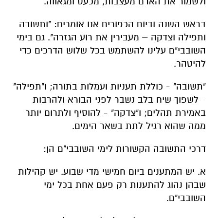
ולשמור את האדם מעצבות, מכעס ומגאווה.
בראש השנה וביום הכפורים אנו אומרים: "ותשובה
ותפילה וצדקה – מעבירין את רוע הגזרה". גם בימי
השובבי"ם עלינו להשתמש בכל שלוש הדרכים כדי
להיטהר.
"תשובה" - כוללת תעניות ועמלות בתורה; ו"תפילה"
- לשפוך שיח בלב נשבר לפני הבורא ולהרבות
באמירת תהלים; ו"צדקה" - להוסיף ולתרום יותר
ממה שהוא רגיל לתת בשאר הימים.
דרכי התשובה הקשורות לימי השובבי"ם הן:
א. יש המתענים ביום חמישי מדי שבוע. יש קהילות
שבהן נהוג להתענות רק פעם אחת בכל ימי
השובבי"ם.