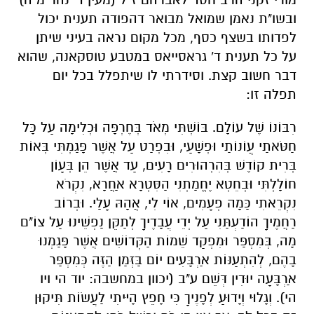
ובשו"ת נאמן שמואל מבואר דהפודה תענית יכול
לפדותו בשצף כסף, מכל מקום נראה בעיני שיתן
על כל תענית ד' גראסייאס במטבע טוסקאנה, שהוא
דבר חשוב קצת. וסידרתי לו שיתפלל בכל יום
תפלה זו:
רִבּוֹנוֹ שֶׁל עוֹלָם. בּוֹשְׁתִּי מְאֹד בְּחֶרְפָּה וּכְלִימָה עַל כָּל
חַטֹּאתַי עֲוֹנוֹתַי וּפְשָׁעַי, וּבִפְרַט עַל אֲשֶׁר פָּגַמְתִּי בְּאוֹת
בְּרִית קוֹדֶשׁ בְּהִרְהוּרִים רָעִים, עַד אֲשֶׁר הֵן בְּעָוֹן
חוֹלָלְתִּי וּבְחֵטְא יֶחֱמַתְנִי הַסִּטְרָא אַחֲרָא, נִקְרֹא
נִקְרֵאתִי כַּמָה פְעָמִים, אוֹי לִי, אֲהָהּ עָלַי. וּבְרוֹב
רַחֲמֶיךָ הוֹדַעְתַּנִי עַל יְדֵי עֲבָדֶיךָ לְתַקֵּן נַפְשֵׁינוּ עַל צוֹ"ם
מָה, בְּמִסְפַּר וּמִפְקַד שֵׁמוֹת הַקְּדוֹשִׁים אֲשֶׁר פָּגַמְנוּ
בָהֶם, לְהִתְעַנּוֹת אַרְבָּעִים יוֹם בַּזְּמַן הַזֶּה כְּמִסְפַּר
אַרְבָּעָה יוּדִין דְּשֵׁם ע"ב (יכוון במחשבה: יוד הי ויו
הי). וְגָלוּי וְיָדוּעַ לְפָנֶיךָ כִּי חָפֵץ הָיִיתִי לַעֲשֹוֹת תִּיקוּן