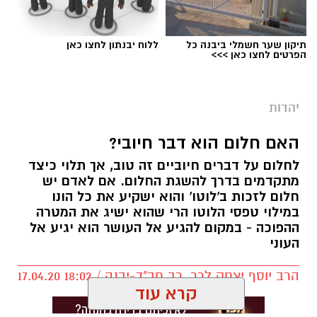
סודות הקבלה
תיקון שער חשמלי ביבנה כל
ללוח יבנתון לחצו כאן
לומדים קבלה בנס ציונה. המפתח "לקבל" את כל
הפרטים לחצו כאן >>>
הטוב בחיינו נמצא בחכמת הקבלה, המציאות
משתנה מול עינינו, העולם מתחיל להיפתח אלינו.
זוהי הזדמנות לצאת ולהגשים את עצמנו בדרכים
יהדות
שלא דמיינו.
האם חלום הוא דבר חיובי?
הצטרפו לקורס "סודות חכמת הקבלה" בנס ציונה, 6
לחלום על דברים חיוביים זה טוב, אך תלוי כיצד
מפגשים ראשונים ללא עלות. 20 מפגשים, בהם
מתקדמים בדרך להשגת החלום. אם לאדם יש
נקבל כלים פרקטיים להגשמה עצמית בכל תחומי
חלום לזכות ב'לוטו' והוא ישקיע את כל הונו
במילוי טפסי הלוטו הרי שהוא ישיג את המטרה
החיים.
ההפוכה - במקום להגיע אל העושר הוא יגיע אל
העוני
23.6.21, ימי רביעי ב 19:00, בית הפנאי, משה לוי 6,
הרב יוסף יצחק לרר, רב חב"ד-יבנה / 18:02 17.04.20
נס ציונה.
קרא עוד