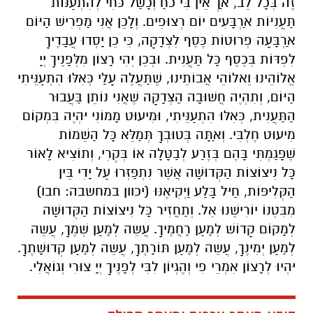
זֶה בְּכָל לֵב, אַךְ אֵין בִּי כֹחַ וְכָשַׁל כֹּחִי לְהִתְעַנּוֹת
תַּעֲנִיּוֹת אַרְבָּעִים יוֹם רְצוּפִים. וְלָכֵן אֲנִי מַפְרִישׁ הַיּוֹם
אַרְבָּעָה פְרוּטוֹת כֶּסֶף לִצְדָקָה, כִּי כֵן יָסְדוּ עֲבָדֶיךָ
לִפְדּוֹת בְּכֶסֶף כָּל תַּעֲנִית. וּבְכֵן יְהִי רָצוֹן מִלְּפָנֶיךָ יְיָ
אֱלוֹהֵינוּ וֵאלוֹהֵי אֲבוֹתֵינוּ, שֶׁתַּעֲלֶה עָלַי כְּאִלּוּ הִתְעַנֵּיתִי
הַיּוֹם, וְתִהְיֶה חֲשׁוּבָה הַצְּדָקָה שֶׁאֲנִי נוֹתֵן בַּעֲבוּר
הַתַּעֲנִית, כְּאִלּוּ הִתְעַנֵּיתִי, וּמִיעוּט מָמוֹנִי יִהְיֶה בִּמְקוֹם
מִיעוּט חֶלְבִּי. וְאַתָּה בְּטוּבְךָ תְּמַלֵּא כָּל הַשֵּׁמוֹת
שֶׁפָּגַמְתִּי בָּהֶם בְּזֶרַע לְבַטָּלָה אוֹ בְּקֶרִי, וְתוֹצִיא לָאוֹר
כָּל נִיצוֹצוֹת הַקְּדוּשָׁה אֲשֶׁר נִתְפַּזְּרוּ עַל יָדִי בֵּין
הַקְּלִיפּוֹת, חַיִל בָּלַע וַיְקִיאֶנּוּ (יכוון במחשבה: חבו)
מִבִּטְנוֹ יוֹרִישֶׁנוּ אֵל. וְתַחֲזִיר כָּל נִיצוֹצוֹת הַקְּדוּשָׁה
לְמָקוֹם קָדוֹשׁ לְמַעַן רַחֲמֶיךָ. עֲשֵה לְמַעַן שְׁמֶךָ, עֲשֵה
לְמַעַן יְמִינֶךָ, עֲשֵה לְמַעַן תּוֹרָתֶךָ, עֲשֵה לְמַעַן קְדוּשָׁתֶךָ.
יִהְיוּ לְרָצוֹן אִמְרֵי פִי וְהֶגְיוֹן לִבִּי לְפָנֶיךָ יְיָ צוּרִי וְגוֹאֲלִי.