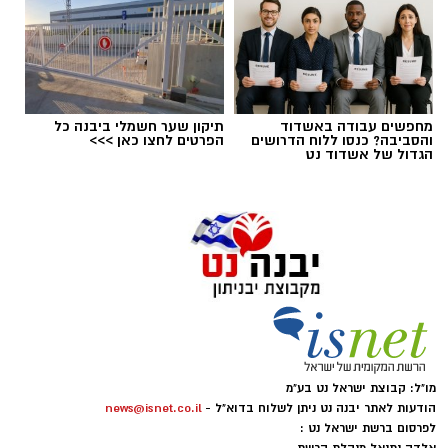
סודות הקבלה
מחפשים עבודה באשדוד
תיקון שער חשמלי ביבנה כל
לומדים קבלה בנס ציונה. המפתח "לקבל" את כל
והסביבה? כנסו ללוח הדרושים
הפרטים לחצו כאן >>>
הגדול של אשדוד נט
הטוב בחיינו נמצא בחכמת הקבלה, המציאות
משתנה מול עינינו, העולם מתחיל להיפתח אלינו.
זוהי הזדמנות לצאת ולהגשים את עצמנו בדרכים
שלא דמיינו.
הצטרפו לקורס "סודות חכמת הקבלה" בנס ציונה, 6
מפגשים ראשונים ללא עלות. 20 מפגשים, בהם
נקבל כלים פרקטיים להגשמה עצמית בכל תחומי
החיים.
מו"ל: קבוצת ישראל נט בע"מ
הודעות לאתר יבנה נט ניתן לשלוח בדוא"ל -
news@isnet.co.il
לפרסום ברשת ישראל נט :
23.6.21, ימי רביעי ב 19:00, בית הפנאי, משה לוי 6,
אלדה נתנאל מנהלת הרשת