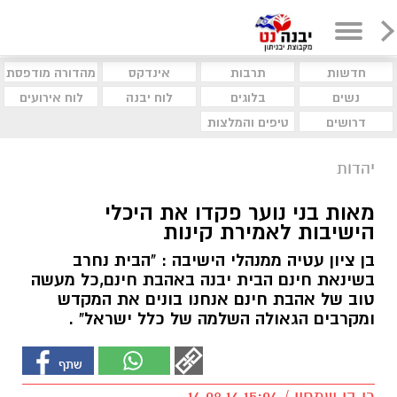
חדשות
תרבות
אינדקס
מהדורה מודפסת
נשים
בלוגים
לוח יבנה
לוח אירועים
דרושים
טיפים והמלצות
יהדות
מאות בני נוער פקדו את היכלי
הישיבות לאמירת קינות
בן ציון עטיה ממנהלי הישיבה : "הבית נחרב
בשינאת חינם הבית יבנה באהבת חינם,כל מעשה
טוב של אהבת חינם אנחנו בונים את המקדש
ומקרבים הגאולה השלמה של כלל ישראל" .
רן בן שמחון / 15:04 14.08.16