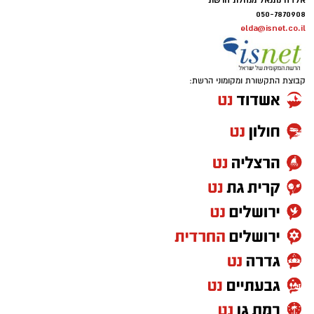
נס ציונה.
050-7870908
elda@isnet.co.il
לפרטים והרשמה לחצו כאן
קבוצת התקשורת ומקומוני הרשת:
יש לכם מידע חשוב שטרם נחשף? צילומים מאירוע
חדשותי? מצאתם טעות בכתבה? נשמח שתשתפו
אותנו