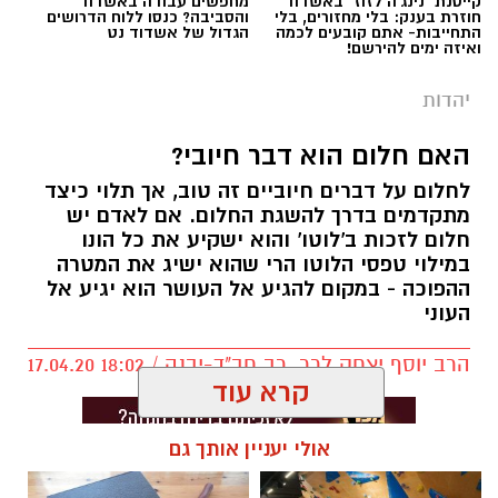
קייטנת "נינג'ה לזוז" באשדוד
מחפשים עבודה באשדוד
לומדים קבלה בנס ציונה. המפתח "לקבל" את כל
חוזרת בענק: בלי מחזורים, בלי
והסביבה? כנסו ללוח הדרושים
התחייבות- אתם קובעים לכמה
הגדול של אשדוד נט
הטוב בחיינו נמצא בחכמת הקבלה, המציאות
ואיזה ימים להירשם!
משתנה מול עינינו, העולם מתחיל להיפתח אלינו.
זוהי הזדמנות לצאת ולהגשים את עצמנו בדרכים
יהדות
שלא דמיינו.
האם חלום הוא דבר חיובי?
הצטרפו לקורס "סודות חכמת הקבלה" בנס ציונה, 6
לחלום על דברים חיוביים זה טוב, אך תלוי כיצד
מפגשים ראשונים ללא עלות. 20 מפגשים, בהם
מתקדמים בדרך להשגת החלום. אם לאדם יש
נקבל כלים פרקטיים להגשמה עצמית בכל תחומי
חלום לזכות ב'לוטו' והוא ישקיע את כל הונו
במילוי טפסי הלוטו הרי שהוא ישיג את המטרה
החיים.
ההפוכה - במקום להגיע אל העושר הוא יגיע אל
העוני
23.6.21, ימי רביעי ב 19:00, בית הפנאי, משה לוי 6,
הרב יוסף יצחק לרר, רב חב"ד-יבנה / 18:02 17.04.20
נס ציונה.
קרא עוד
לפרטים והרשמה לחצו כאן
אולי יעניין אותך גם