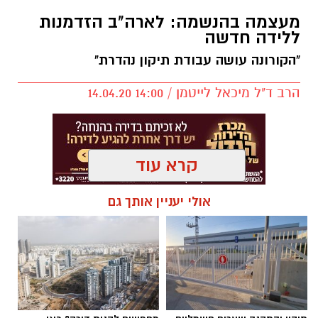
בתקופה של חלום מתמשך ששינה את כל המציאות
שהכרנו עד היום.
מעצמה בהנשמה: לארה"ב הזדמנות
ללידה חדשה
מתי פחדנו מהאוויר שבחוץ? מתי נפגשנו עם אנשים
"הקורונה עושה עבודת תיקון נהדרת"
שחלומם היה להביא את בנם בבריתו של אברהם
אבינו בסעודת מצווה מכובדת ובאולם אירועים
הרב ד"ל מיכאל לייטמן / 14:00 14.04.20
המכבד את המעמד, אך נאלצו להביא את אליהו
הנביא לסלון ביתם? מתי נפגשנו עם זוג צעיר
שחלמו על חתונה מפוארת בגן אירועים יוקרתי
קרא עוד
ומצאו עצמם עורכים את חופתם בחצר ביתם?
לא צריך לחלום כדי לראות את המציאות המתהווה
אולי יעניין אותך גם
מול עינינו, אך בהחלט כדאי לחלום על דברים טובים
כדי להרגיש טוב ולהתמודד בקלות יותר עם
המציאות שהתעוררנו אליה.
בספר תהילים אנו קוראים את "שיר המעלות בשוב
ה' את שיבת ציון היינו כחולמים", יש הנוהגים לאמרו