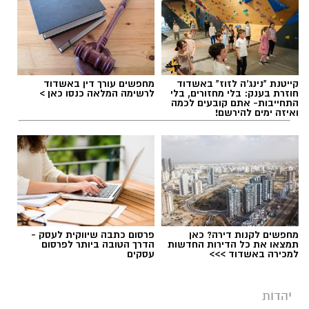
יש לכם מידע חשוב שטרם נחשף? צילומים מאירוע
חדשותי? מצאתם טעות בכתבה? נשמח שתשתפו
אותנו
קייטנת "נינג'ה לזוז" באשדוד
מחפשים עורך דין באשדוד
חוזרת בענק: בלי מחזורים, בלי
לרשימה המלאה כנסו כאן >
התחייבות- אתם קובעים לכמה
ואיזה ימים להירשם!
מחפשים לקנות דירה? כאן
פרסום כתבה שיווקית לעסק -
.
תמצאו את כל הדירות החדשות
הדרך הטובה ביותר לפרסום
למכירה באשדוד >>>
עסקים
בתקופה האחרונה אנו שומעים על אין ספור אנשים
שחלומותיהם התנפצו. האמת, שאנו נמצאים
יהדות