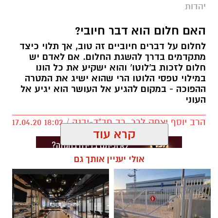
זוהי הזדמנות לצאת ולהגשים את עצמנו בדרכים
יהדות
שלא דמיינו.
האם חלום הוא דבר חיובי?
הצטרפו לקורס "סודות חכמת הקבלה" בנס ציונה, 6
לחלום על דברים חיוביים זה טוב, אך תלוי כיצד
מפגשים ראשונים ללא עלות. 20 מפגשים, בהם
מתקדמים בדרך להשגת החלום. אם לאדם יש
נקבל כלים פרקטיים להגשמה עצמית בכל תחומי
חלום לזכות ב'לוטו' והוא ישקיע את כל הונו
במילוי טפסי הלוטו הרי שהוא ישיג את המטרה
החיים.
ההפוכה - במקום להגיע אל העושר הוא יגיע אל
העוני
23.6.21, ימי רביעי ב 19:00, בית הפנאי, משה לוי 6,
הרב יוסף יצחק לרר, רב חב"ד-יבנה / 18:02 17.04.20
נס ציונה.
קרא עוד
לפרטים והרשמה לחצו כאן
אולי יעניין אותך גם
יש לכם מידע חשוב שטרם נחשף? צילומים מאירוע