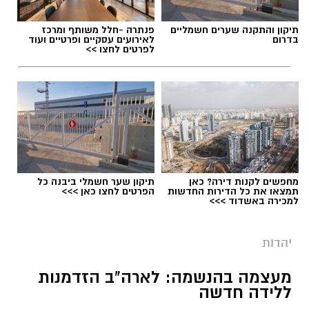
חדשותי? מצאתם טעות בכתבה? נשמח שתשתפו
אותנו
תיקון והתקנה שערים חשמליים
פנתרה -חלל משותף ומרכז
בדרום
לאירועים עסקיים ופרטיים ועוד
לפרטים לחצו >>
מחפשים לקנות דירה? כאן
תיקון שער חשמלי ביבנה כל
.
תמצאו את כל הדירות החדשות
הפרטים לחצו כאן >>>
למכירה באשדוד >>>
בתקופה האחרונה אנו שומעים על אין ספור אנשים
שחלומותיהם התנפצו. האמת, שאנו נמצאים
יהדות
בתקופה של חלום מתמשך ששינה את כל המציאות
שהכרנו עד היום.
מעצמה בהנשמה: לארה"ב הזדמנות
ללידה חדשה
מתי פחדנו מהאוויר שבחוץ? מתי נפגשנו עם אנשים