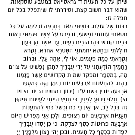
שיתן על כל תענית ד' גראסייאס במטבע טוסקאנה,
שהוא דבר חשוב קצת. וסידרתי לו שיתפלל בכל יום
תפלה זו:
רִבּוֹנוֹ שֶׁל עוֹלָם. בּוֹשְׁתִּי מְאֹד בְּחֶרְפָּה וּכְלִימָה עַל כָּל
חַטֹּאתַי עֲוֹנוֹתַי וּפְשָׁעַי, וּבִפְרַט עַל אֲשֶׁר פָּגַמְתִּי בְּאוֹת
בְּרִית קוֹדֶשׁ בְּהִרְהוּרִים רָעִים, עַד אֲשֶׁר הֵן בְּעָוֹן
חוֹלָלְתִּי וּבְחֵטְא יֶחֱמַתְנִי הַסִּטְרָא אַחֲרָא, נִקְרֹא
נִקְרֵאתִי כַּמָה פְעָמִים, אוֹי לִי, אֲהָהּ עָלַי. וּבְרוֹב
רַחֲמֶיךָ הוֹדַעְתַּנִי עַל יְדֵי עֲבָדֶיךָ לְתַקֵּן נַפְשֵׁינוּ עַל צוֹ"ם
מָה, בְּמִסְפַּר וּמִפְקַד שֵׁמוֹת הַקְּדוֹשִׁים אֲשֶׁר פָּגַמְנוּ
בָהֶם, לְהִתְעַנּוֹת אַרְבָּעִים יוֹם בַּזְּמַן הַזֶּה כְּמִסְפַּר
אַרְבָּעָה יוּדִין דְּשֵׁם ע"ב
(יכוון במחשבה: יוד הי ויו
הי)
. וְגָלוּי וְיָדוּעַ לְפָנֶיךָ כִּי חָפֵץ הָיִיתִי לַעֲשֹוֹת תִּיקוּן
זֶה בְּכָל לֵב, אַךְ אֵין בִּי כֹחַ וְכָשַׁל כֹּחִי לְהִתְעַנּוֹת
תַּעֲנִיּוֹת אַרְבָּעִים יוֹם רְצוּפִים. וְלָכֵן אֲנִי מַפְרִישׁ הַיּוֹם
אַרְבָּעָה פְרוּטוֹת כֶּסֶף לִצְדָקָה, כִּי כֵן יָסְדוּ עֲבָדֶיךָ
לִפְדּוֹת בְּכֶסֶף כָּל תַּעֲנִית. וּבְכֵן יְהִי רָצוֹן מִלְּפָנֶיךָ יְיָ