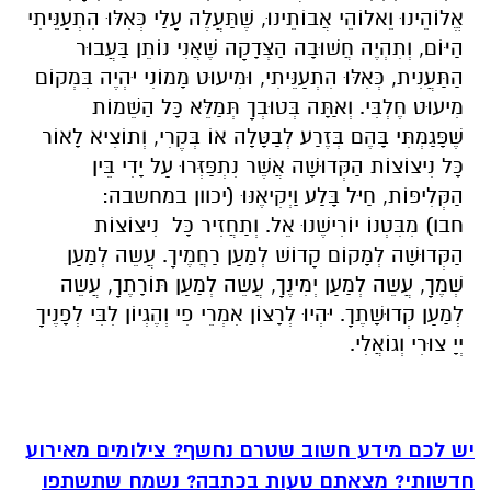
אֱלוֹהֵינוּ וֵאלוֹהֵי אֲבוֹתֵינוּ, שֶׁתַּעֲלֶה עָלַי כְּאִלּוּ הִתְעַנֵּיתִי
הַיּוֹם, וְתִהְיֶה חֲשׁוּבָה הַצְּדָקָה שֶׁאֲנִי נוֹתֵן בַּעֲבוּר
הַתַּעֲנִית, כְּאִלּוּ הִתְעַנֵּיתִי, וּמִיעוּט מָמוֹנִי יִהְיֶה בִּמְקוֹם
מִיעוּט חֶלְבִּי. וְאַתָּה בְּטוּבְךָ תְּמַלֵּא כָּל הַשֵּׁמוֹת
שֶׁפָּגַמְתִּי בָּהֶם בְּזֶרַע לְבַטָּלָה אוֹ בְּקֶרִי, וְתוֹצִיא לָאוֹר
כָּל נִיצוֹצוֹת הַקְּדוּשָׁה אֲשֶׁר נִתְפַּזְּרוּ עַל יָדִי בֵּין
הַקְּלִיפּוֹת, חַיִל בָּלַע וַיְקִיאֶנּוּ
(יכוון במחשבה:
חבו)
מִבִּטְנוֹ יוֹרִישֶׁנוּ אֵל. וְתַחֲזִיר כָּל נִיצוֹצוֹת
הַקְּדוּשָׁה לְמָקוֹם קָדוֹשׁ לְמַעַן רַחֲמֶיךָ. עֲשֵה לְמַעַן
שְׁמֶךָ, עֲשֵה לְמַעַן יְמִינֶךָ, עֲשֵה לְמַעַן תּוֹרָתֶךָ, עֲשֵה
לְמַעַן קְדוּשָׁתֶךָ. יִהְיוּ לְרָצוֹן אִמְרֵי פִי וְהֶגְיוֹן לִבִּי לְפָנֶיךָ
יְיָ צוּרִי וְגוֹאֲלִי.
יש לכם מידע חשוב שטרם נחשף? צילומים מאירוע
חדשותי? מצאתם טעות בכתבה? נשמח שתשתפו