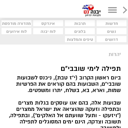
חדשות
תרבות
אינדקס
מהדורה מודפסת
נשים
בלוגים
לוח יבנה
לוח אירועים
דרושים
טיפים והמלצות
יהדות
תפילה לימי שובבי"ם
ביום ראשון הקרוב (י"ז טבת), ניכנס לשבועות
שובבי"ם, השבועות בהם קוראים את הפרשיות
שמות, וארא, בא, בשלח, יתרו ומשפטים.
שבועות אלה, בהם אנו עוסקים בגלות מצרים
ובתפילה וזעקה שהוציאה את ישראל ממצרים
("ויזעקו - ותעל שוועתם אל האלקים"), ובתפילה,
תשובה וצדקה, הינם ימים המסוגלים לתפילה