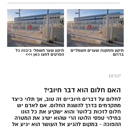
סודות הקבלה
תיקון והתקנה שערים חשמליים
תיקון שער חשמלי ביבנה כל
לומדים קבלה בנס ציונה. המפתח "לקבל" את כל
בדרום
הפרטים לחצו כאן >>>
הטוב בחיינו נמצא בחכמת הקבלה, המציאות
משתנה מול עינינו, העולם מתחיל להיפתח אלינו.
זוהי הזדמנות לצאת ולהגשים את עצמנו בדרכים
יהדות
שלא דמיינו.
האם חלום הוא דבר חיובי?
הצטרפו לקורס "סודות חכמת הקבלה" בנס ציונה, 6
לחלום על דברים חיוביים זה טוב, אך תלוי כיצד
מפגשים ראשונים ללא עלות. 20 מפגשים, בהם
מתקדמים בדרך להשגת החלום. אם לאדם יש
נקבל כלים פרקטיים להגשמה עצמית בכל תחומי
חלום לזכות ב'לוטו' והוא ישקיע את כל הונו
במילוי טפסי הלוטו הרי שהוא ישיג את המטרה
החיים.
ההפוכה - במקום להגיע אל העושר הוא יגיע אל