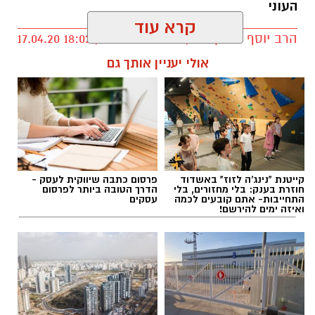
העוני
23.6.21, ימי רביעי ב 19:00, בית הפנאי, משה לוי 6,
הרב יוסף יצחק לרר, רב חב"ד-יבנה / 18:02 17.04.20
נס ציונה.
קרא עוד
לפרטים והרשמה לחצו כאן
אולי יעניין אותך גם
יש לכם מידע חשוב שטרם נחשף? צילומים מאירוע
חדשותי? מצאתם טעות בכתבה? נשמח שתשתפו
אותנו
קייטנת "נינג'ה לזוז" באשדוד
פרסום כתבה שיווקית לעסק -
חוזרת בענק: בלי מחזורים, בלי
הדרך הטובה ביותר לפרסום
התחייבות- אתם קובעים לכמה
עסקים
ואיזה ימים להירשם!